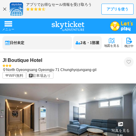
日付未定
2
名
・
1
部屋
地図を見る
検討中
JI Boutique Hotel
North Gyeongsang
Gyeongju
71 Chunghyojungang-gil
WiFi無料
駐車場あり
写真を見る
5
枚