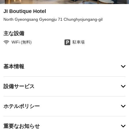
JI Boutique Hotel
North Gyeongsang Gyeongju 71 Chunghyojungang-gil
主な設備
WiFi (無料)
駐車場
登
録
基本情報
が
あ
り
設
ま
設備サービス
せ
備・
ん
サ
チ
ー
ホテルポリシー
ェ
ビ
ッ
ス
特
ク
に
重要なお知らせ