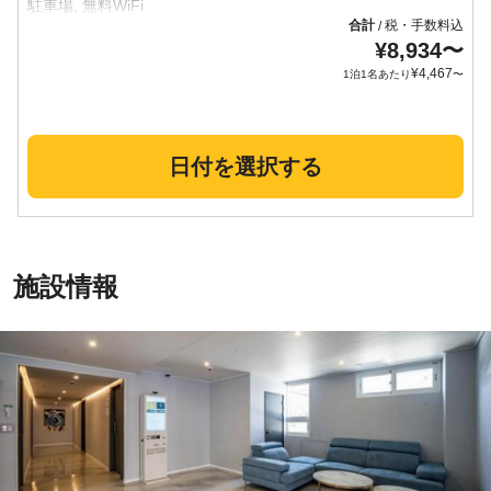
合計
税・手数料込
/
¥
8,934
〜
¥
4,467
1泊1名あたり
〜
日付を選択する
施設情報