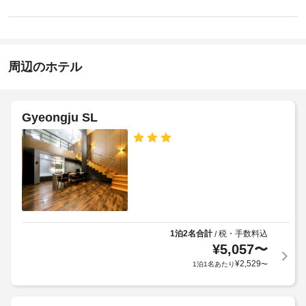
イ
あ
韓
り
ン
ま
国
15:00
せ
語
ん
チ
周辺のホテル
ェ
全
ッ
室
Wi-
ク
Fi
Gyeongju SL
ア
無
ウ
料
ト
13:00
無
料
駐
車
場
1泊2名合計
税・手数料込
/
¥
5,057
〜
敷
¥
2,529
1泊1名あたり
〜
地
内
駐