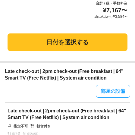
合計
税・手数料込
/
¥
7,167
〜
¥
3,584
1泊1名あたり
〜
日付を選択する
Late check-out | 2pm check-out (Free breakfast | 64"
Smart TV (Free Netflix) | System air condition
部屋の設備
Late check-out | 2pm check-out (Free breakfast | 64"
Smart TV (Free Netflix) | System air condition
指定不可
朝食付き