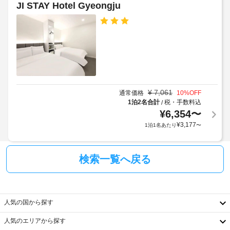
JI STAY Hotel Gyeongju
車
場
¥
7,061
通常価格
10
%OFF
1泊2名合計
税・手数料込
/
¥
6,354
〜
¥
3,177
1泊1名あたり
〜
検索一覧へ戻る
人気の国から探す
人気のエリアから探す
韓