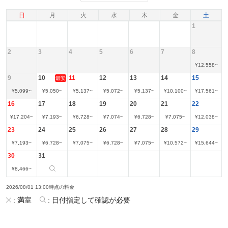
日
月
火
水
木
金
土
1
2
3
4
5
6
7
8
¥
12,558
~
9
10
11
12
13
14
15
最安
¥
5,099
~
¥
5,050
~
¥
5,137
~
¥
5,072
~
¥
5,137
~
¥
10,100
~
¥
17,561
~
16
17
18
19
20
21
22
¥
17,204
~
¥
7,193
~
¥
6,728
~
¥
7,074
~
¥
6,728
~
¥
7,075
~
¥
12,038
~
23
24
25
26
27
28
29
¥
7,193
~
¥
6,728
~
¥
7,075
~
¥
6,728
~
¥
7,075
~
¥
10,572
~
¥
15,644
~
30
31
¥
8,466
~
2026/08/01 13:00時点の料金
:
満室
:
日付指定して確認が必要