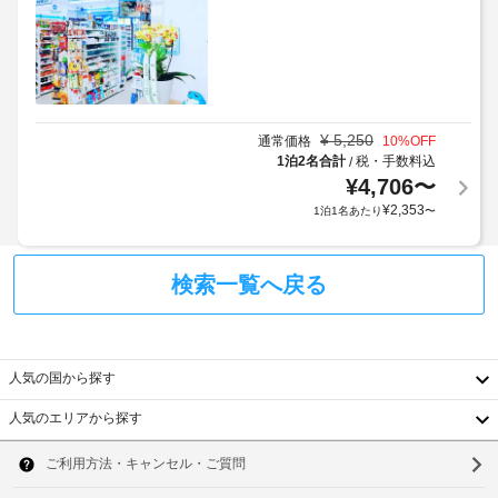
る
(イ
に
利
は
ン
薄
用
チ)
型
規
:
テ
約
39
レ
に
ビ
¥
5,250
通常価格
10
%OFF
従
が
全
1泊2名合計
税・手数料込
/
っ
備
館
¥
4,706
〜
わ
て、
禁
¥
2,353
1泊1名あたり
〜
っ
追
煙
て
加
お
ゲ
エ
り、
検索一覧へ戻る
ス
ゆ
レ
ト
っ
ベ
た
料
ー
り
金
タ
お
人気の国から探す
が
ー
く
か
:
つ
人気のエリアから探す
か
ろ
韓
ド
る
ぎ
ア
国
い
ソ
場
幅
た