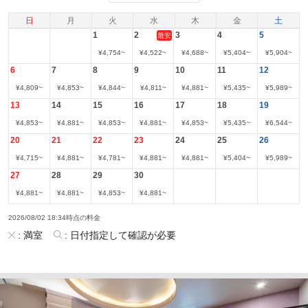
日
月
火
水
木
金
土
1
2
3
4
5
最安
¥
4,754
~
¥
4,522
~
¥
4,688
~
¥
5,404
~
¥
5,904
~
6
7
8
9
10
11
12
¥
4,809
~
¥
4,853
~
¥
4,844
~
¥
4,811
~
¥
4,881
~
¥
5,435
~
¥
5,989
~
13
14
15
16
17
18
19
¥
4,853
~
¥
4,881
~
¥
4,853
~
¥
4,881
~
¥
4,853
~
¥
5,435
~
¥
6,544
~
20
21
22
23
24
25
26
¥
4,715
~
¥
4,881
~
¥
4,781
~
¥
4,881
~
¥
4,881
~
¥
5,404
~
¥
5,989
~
27
28
29
30
¥
4,881
~
¥
4,881
~
¥
4,853
~
¥
4,881
~
2026/08/02 18:34時点の料金
:
満室
:
日付指定して確認が必要