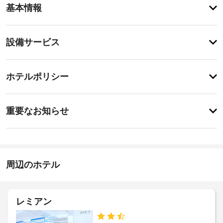
客
基本情報
室
の
設
設
設備サービス
備
備・
と
サ
サ
チ
ー
ー
ホテルポリシー
ェ
ビ
ビ
ッ
ス
ス
特
全
ク
に
重要なお知らせ
部
イ
あ
で 
エ
り
ン
41 
ま
レ
室
13:00
せ
ベ
あ
-
ん
ー
る
22:00
周辺のホテル
タ
冷
施
房
ー
完
設
:
備
の
ド
レミアン
の
定
ア
客
め
幅
室