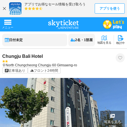
日付未定
2
名
・
1
部屋
地図を見る
検討中
Chungju Bali Hotel
North Chungcheong
Chungju
60 Gimsaeng-ro
駐車場あり
フロント24時間
写真を見る
22
枚