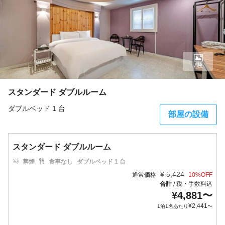
7枚
スタンダード ダブルルーム
ダブルベッド 1 台
部屋の設備
スタンダード ダブルルーム
禁煙
食事なし
ダブルベッド 1 台
¥
5,424
通常価格
10
%OFF
合計
税・手数料込
/
¥
4,881
〜
¥
2,441
1泊1名あたり
〜