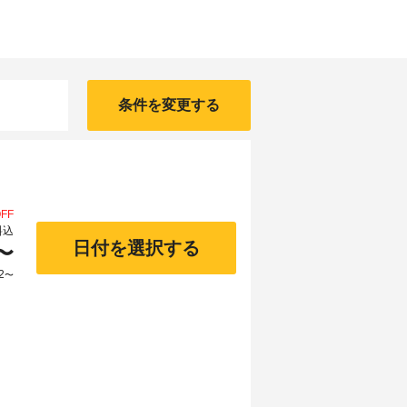
条件を変更する
FF
料込
日付を選択する
〜
2
〜