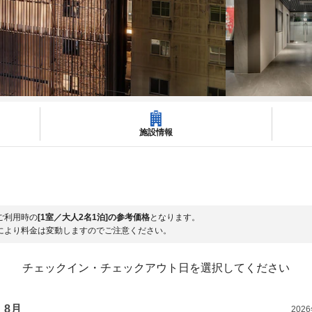
施設情報
ご利用時の
[1室／大人2名1泊]の参考価格
となります。
により料金は変動しますのでご注意ください。
チェックイン・チェックアウト日を選択してください
8月
202