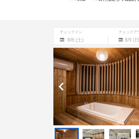
チェックイン
チェックア
Navigate
Navigate
forward
backward
to
to
interact
interact
with
with
the
the
calendar
calendar
and
and
select
select
a
a
date.
date.
Press
Press
the
the
question
question
mark
mark
key
key
to
to