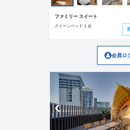
get
get
the
the
keyboard
keyboard
ファミリー スイート
shortcuts
shortcuts
for
for
クイーンベッド 1 台
changing
changing
dates.
dates.
会員ロ