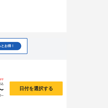
るとお得！
FF
料込
日付を選択する
〜
6
〜