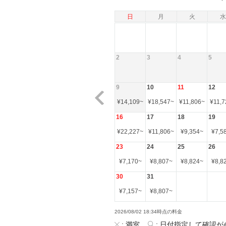
日
月
火
水
2
3
4
5
9
10
11
12
¥
14,109
~
¥
18,547
~
¥
11,806
~
¥
11,7
16
17
18
19
¥
22,227
~
¥
11,806
~
¥
9,354
~
¥
7,5
23
24
25
26
¥
7,170
~
¥
8,807
~
¥
8,824
~
¥
8,8
30
31
¥
7,157
~
¥
8,807
~
2026/08/02 18:34時点の料金
:
満室
:
日付指定して確認が