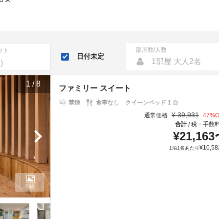
部屋数/人数
ウト
日付未定
1部屋 大人2名
1
/
8
ファミリー スイート
禁煙
食事なし
クイーンベッド 1 台
¥
39,931
通常価格
47
%O
合計
税・手数
/
¥
21,163
¥
10,58
1泊1名あたり
8枚