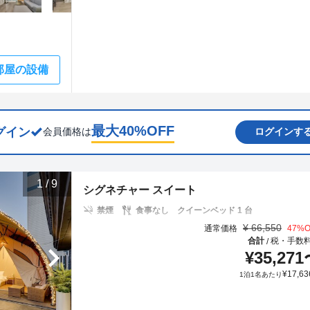
部屋の設備
最大
40
%OFF
グイン
会員価格は
ログインす
1
/
9
シグネチャー スイート
禁煙
食事なし
クイーンベッド 1 台
¥
66,550
通常価格
47
%O
合計
税・手数
/
¥
35,271
¥
17,63
1泊1名あたり