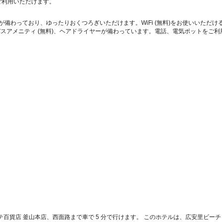
をご利用いただけます。
ビが備わっており、ゆったりおくつろぎいただけます。WiFi (無料)をお使いいた
スアメニティ (無料)、ヘアドライヤーが備わっています。電話、電気ポットをご利
ッテ百貨店 釜山本店、西面路まで車で 5 分で行けます。 このホテルは、広安里ビーチまで 5