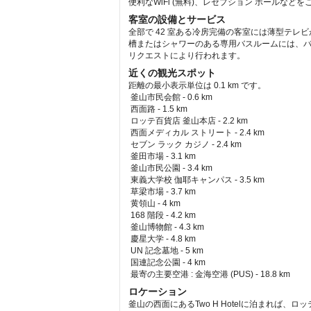
便利なWiFi (無料)、レセプション ホールなど
客室の設備とサービス
全部で 42 室ある冷房完備の客室には薄型テレ
槽またはシャワーのある専用バスルームには、バ
リクエストにより行われます。
近くの観光スポット
距離の最小表示単位は 0.1 km です。
釜山市民会館 - 0.6 km  
 西面路 - 1.5 km  
 ロッテ百貨店 釜山本店 - 2.2 km  
 西面メディカル ストリート - 2.4 km  
 セブン ラック カジノ - 2.4 km  
 釜田市場 - 3.1 km  
 釜山市民公園 - 3.4 km  
 東義大学校 伽耶キャンパス - 3.5 km  
 草梁市場 - 3.7 km  
 黄領山 - 4 km  
 168 階段 - 4.2 km  
 釜山博物館 - 4.3 km  
 慶星大学 - 4.8 km  
 UN 記念墓地 - 5 km  
 国連記念公園 - 4 km  
最寄の主要空港 : 金海空港 (PUS) - 18.8 km 
ロケーション
釜山の西面にあるTwo H Hotelに泊まれば、ロ