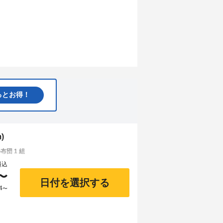
るとお得！
)
団 1 組
料込
〜
日付を選択する
4
〜