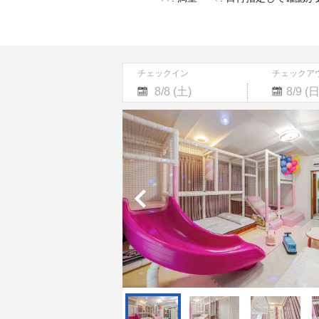
チェックイン
チェックア
Navigate
Navigate
forward
backward
to
to
interact
interact
with
with
the
the
calendar
calendar
and
and
select
select
a
a
date.
date.
Press
Press
the
the
question
question
mark
mark
key
key
to
to