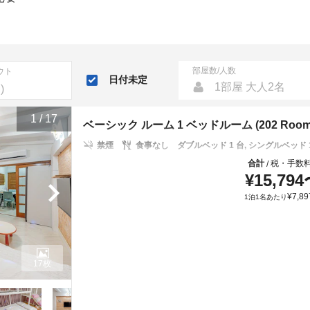
部屋数/人数
ウト
日付未定
1部屋 大人2名
1
/
17
ベーシック ルーム 1 ベッドルーム (202 Room
禁煙
食事なし
ダブルベッド 1 台, シングルベッド 
合計
税・手数
/
¥
15,794
¥
7,89
1泊1名あたり
17枚