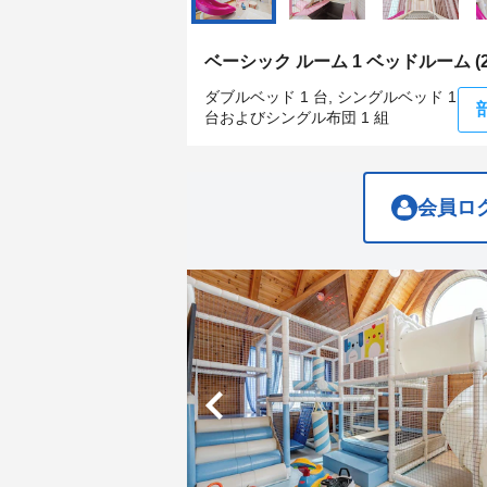
get
get
the
the
keyboard
keyboard
ベーシック ルーム 1 ベッドルーム (20
shortcuts
shortcuts
for
for
ダブルベッド 1 台, シングルベッド 1
changing
changing
台およびシングル布団 1 組
dates.
dates.
会員ロ