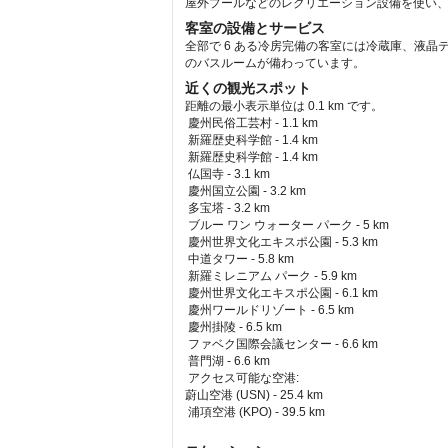
屋外プールなどのレクリエーション設備を使い
客室の設備とサービス
全部で 6 ある冷房完備の客室には冷蔵庫、液晶
のバスルームが備わっています。
近くの観光スポット
距離の最小表示単位は 0.1 km です。
慶州民俗工芸村 - 1.1 km  
 新羅歴史科学館 - 1.4 km  
 新羅歴史科学館 - 1.4 km  
 仏国寺 - 3.1 km  
 慶州国立公園 - 3.2 km  
 多宝塔 - 3.2 km  
 ブルー ワン ウォーター パーク - 5 km  
 慶州世界文化エキスポ公園 - 5.3 km  
 中道タワー - 5.8 km  
 新羅ミレニアム パーク - 5.9 km  
 慶州世界文化エキスポ公園 - 6.1 km  
 慶州ワールドリゾート - 6.5 km  
 慶州掛陵 - 6.5 km  
 ファベク国際会議センター - 6.6 km  
 普門湖 - 6.6 km  
アクセス可能な空港: 
蔚山空港 (USN) - 25.4 km 
 浦項空港 (KPO) - 39.5 km 