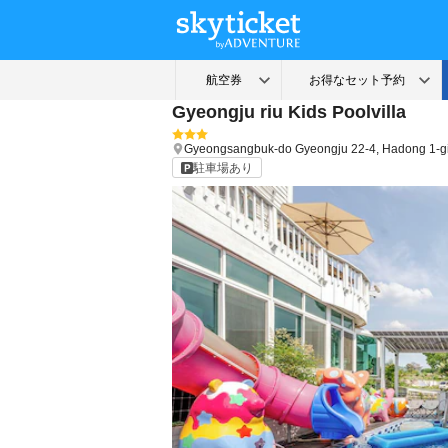
Gyeongju riu Kids Poolvilla
Gyeongsangbuk-do
Gyeongju
22-4, Hadong 1-gi
駐車場あり