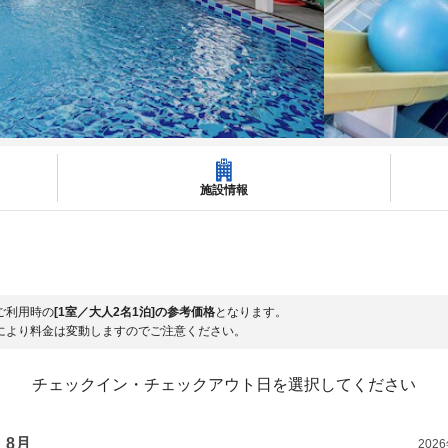
施設情報
ご利用時の
[1室／大人2名1泊]の参考価格
となります。
により料金は変動しますのでご注意ください。
チェックイン・チェックアウト日を選択してください
8月
202