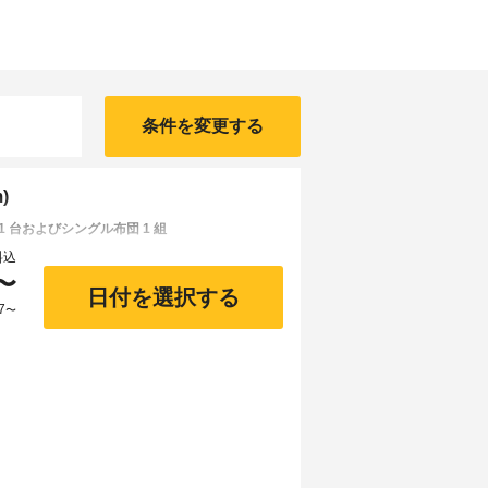
条件を変更する
)
1 台およびシングル布団 1 組
料込
〜
日付を選択する
7
〜