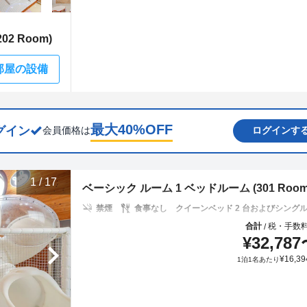
2 Room)
部屋の設備
最大
40
%OFF
グイン
会員価格は
ログインす
1
/
17
ベーシック ルーム 1 ベッドルーム (301 Room
禁煙
食事なし
クイーンベッド 2 台およびシングル布
合計
税・手数
/
¥
32,787
¥
16,39
1泊1名あたり