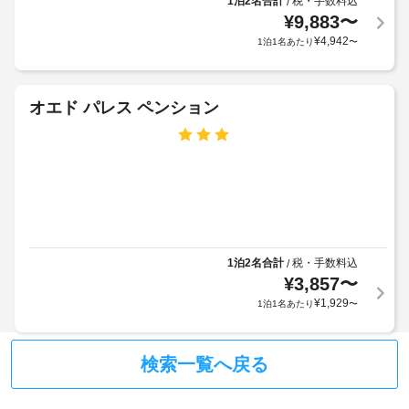
1泊2名合計
税・手数料込
/
料
リ
張
¥
9,883
〜
金
エ
り
¥
4,942
1泊1名あたり
〜
(概
ー
シ
算)
ロ
ョ
:
ッ
ン
大
オエド パレス ペンション
カ
設
人
備
ー
18000
を
利
KRW、
ご
用
利
子
可
用
供
い
15000
た
正
KRW
だ
面
ア
く
1泊2名合計
税・手数料込
/
入
ー
こ
¥
3,857
〜
り
と
リ
¥
1,929
1泊1名あたり
〜
口
も
ー
の
で
チ
き
ス
ェ
ま
検索一覧へ戻る
ロ
ッ
す。
ー
ク
そ
プ