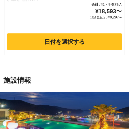
合計
税・手数料込
/
¥
18,593
〜
¥
9,297
1泊1名あたり
〜
日付を選択する
施設情報