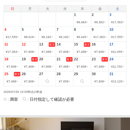
日
月
火
水
木
金
土
1
2
3
¥
8,483
~
¥
9,362
~
¥
17,363
~
4
5
6
7
8
9
10
¥
17,555
~
¥
8,019
~
¥
8,192
~
¥
8,192
~
¥
9,445
~
¥
17,363
~
¥
17,555
~
11
12
13
14
15
16
17
最安
最安
¥
17,363
~
¥
7,608
~
¥
7,468
~
¥
7,608
~
¥
7,468
~
¥
7,608
~
¥
11,455
~
18
19
20
21
22
23
24
最安
最安
最安
¥
7,608
~
¥
7,468
~
¥
7,608
~
¥
7,468
~
¥
7,608
~
¥
7,468
~
¥
11,702
~
25
26
27
28
29
30
31
最安
¥
7,468
~
¥
7,608
~
¥
7,659
~
¥
7,608
~
¥
12,120
~
2026/07/30 15:05時点の料金
:
満室
:
日付指定して確認が必要