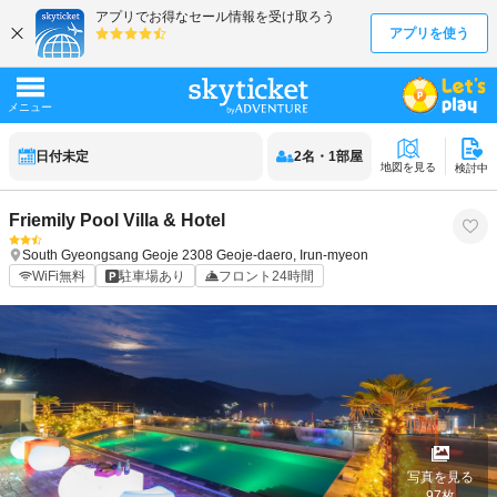
日付未定
2
名
・
1
部屋
地図を見る
検討中
Friemily Pool Villa & Hotel
South Gyeongsang
Geoje
2308 Geoje-daero, Irun-myeon
WiFi無料
駐車場あり
フロント24時間
写真を見る
97
枚