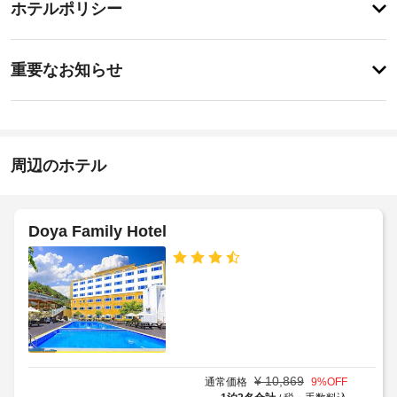
ー
ホテルポリシー
ホ
ッ
ビ
ッ
ト
ト
ス
フ
重
タ
ロ
重要なお知らせ
ブ
要
ン
で
炭
ト
な
泳
火
デ
お
い
ス
グ
だ
知
ク
リ
り、
:
ら
周辺のホテル
ル
あ
高
せ
る
さ
い
共
(イ
朝
は
ン
用
Doya Family Hotel
サ
食
チ)
エ
ウ
(朝
:
リ
ナ
46
食
ア
な
ビ
ど
の
ュ
そ
床
ッ
の
は
他
フ
タ
の
ェ)
イ
レ
¥
10,869
通常価格
9
%OFF
の
ル
ク