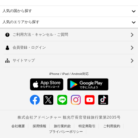
の
イ
他
ン
人気の国から探す
の
レ
料
設
セ
金
人気のエリアから探す
備
プ
:
韓
と
シ
25000
し
国
ョ
ソ
て
KRW
ン
こ
(空
台
ウ
の
(無
室
ホ
湾
料)
ル
状
テ
況
中
ル
釜
共
に
で
国
用
山
は、
よ
電
WiFi 
っ
香
仁
(無
子
て
料)、
港
レ
川
利
ピ
ン
用
ク
ベ
台
ジ
可)
ニ
ト
ッ
北
レ
ク
共
イ
ナ
台
エ
用
ト
リ
ム
冷
南
チ