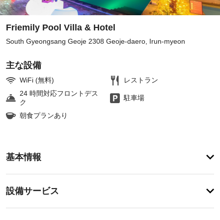
Friemily Pool Villa & Hotel
South Gyeongsang Geoje 2308 Geoje-daero, Irun-myeon
主な設備
WiFi (無料)
レストラン
24 時間対応フロントデス
駐車場
ク
朝食プランあり
ア
基本情報
メ
ニ
テ
設
設備サービス
ィ
備・
4 
つ
サ
ペ
の