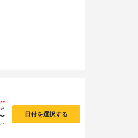
FF
料込
日付を選択する
〜
3
〜