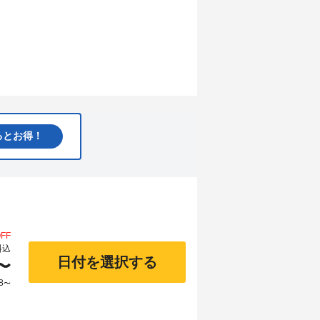
るとお得！
FF
料込
日付を選択する
〜
8
〜