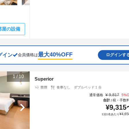
部屋の設備
最大
40
%OFF
グイン
会員価格は
ログインす
1
/
10
Superior
禁煙
食事なし
ダブルベッド 1 台
¥
9,817
通常価格
5
%O
合計
税・手数
/
¥
9,315
¥
4,65
1泊1名あたり