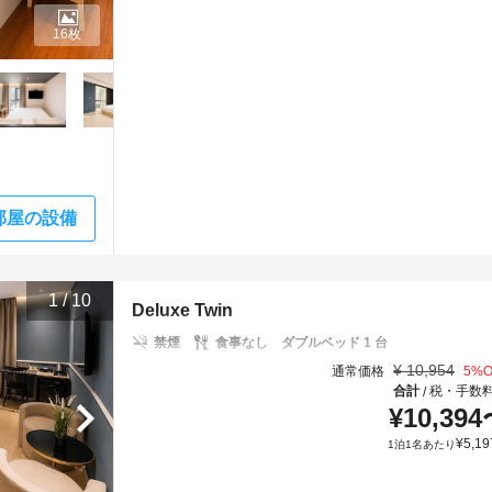
16枚
部屋の設備
1
/
10
Deluxe Twin
禁煙
食事なし
ダブルベッド 1 台
¥
10,954
通常価格
5
%O
合計
税・手数
/
¥
10,394
¥
5,19
1泊1名あたり