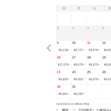
日
月
火
水
2
3
4
5
9
10
11
12
¥
8,138
~
¥
8,727
~
¥
8,678
~
¥
8,6
16
17
18
19
¥
11,570
~
¥
8,678
~
¥
8,678
~
¥
8,6
23
24
25
26
¥
8,859
~
¥
8,662
~
¥
8,678
~
¥
8,6
30
31
¥
8,662
~
¥
8,240
~
2026/08/03 04:36時点の料金
:
満室
:
日付指定して確認が