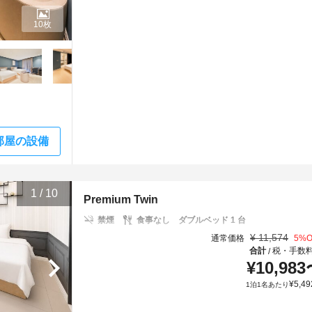
10枚
部屋の設備
1
/
10
Premium Twin
禁煙
食事なし
ダブルベッド 1 台
¥
11,574
通常価格
5
%O
合計
税・手数
/
¥
10,983
¥
5,49
1泊1名あたり