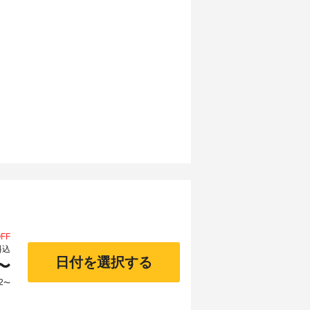
FF
料込
日付を選択する
〜
2
〜