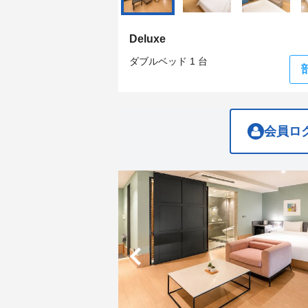
get
get
the
the
keyboard
keyboard
Deluxe
shortcuts
shortcuts
for
for
ダブルベッド 1 台
changing
changing
dates.
dates.
会員ロ