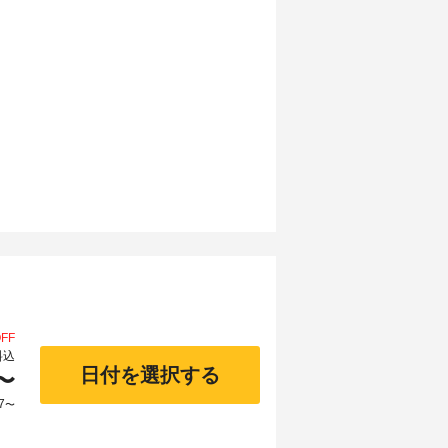
FF
料込
日付を選択する
〜
7
〜