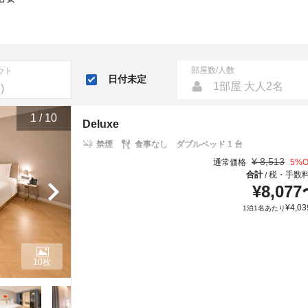
部屋数/人数
ウト
日付未定
1部屋 大人2名
1
/
10
Deluxe
禁煙
食事なし
ダブルベッド 1 台
¥
8,513
通常価格
5
%O
合計
税・手数
/
¥
8,077
¥
4,03
1泊1名あたり
10枚