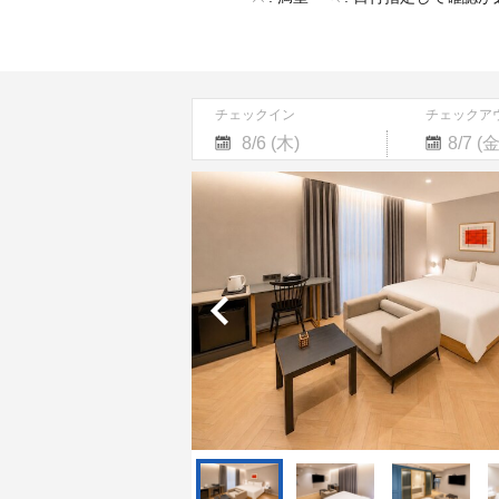
チェックイン
チェックア
Navigate
Navigate
forward
backward
to
to
interact
interact
with
with
the
the
calendar
calendar
and
and
select
select
a
a
date.
date.
Press
Press
the
the
question
question
mark
mark
key
key
to
to