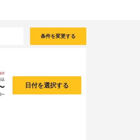
条件を変更する
FF
料込
日付を選択する
〜
9
〜