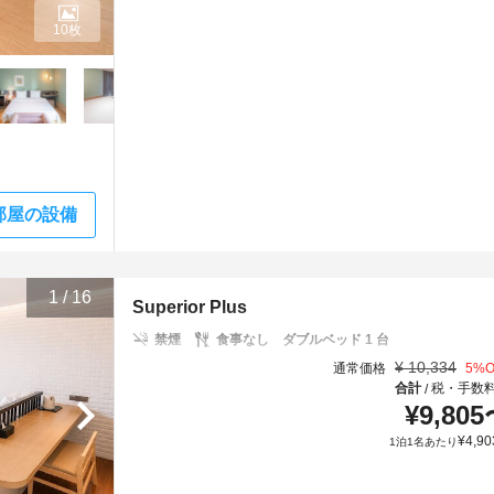
10枚
部屋の設備
1
/
16
Superior Plus
禁煙
食事なし
ダブルベッド 1 台
¥
10,334
通常価格
5
%O
合計
税・手数
/
¥
9,805
¥
4,90
1泊1名あたり