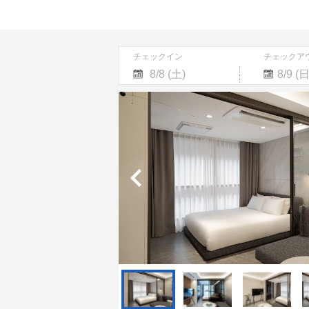
チェックイン
チェックア
Navigate
Navigate
forward
backward
to
to
interact
interact
with
with
the
the
calendar
calendar
and
and
select
select
a
a
date.
date.
Press
Press
the
the
question
question
mark
mark
key
key
to
to
get
get