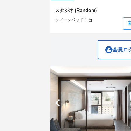
the
the
keyboard
keyboard
スタジオ (Random)
shortcuts
shortcuts
for
for
クイーンベッド 1 台
changing
changing
dates.
dates.
会員ロ