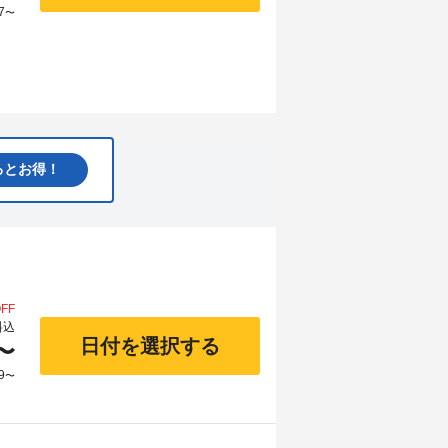
7
〜
るとお得！
FF
料込
日付を選択する
〜
9
〜