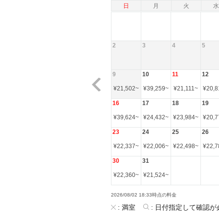
日
月
火
水
2
3
4
5
9
10
11
12
¥
21,502
~
¥
39,259
~
¥
21,111
~
¥
20,8
16
17
18
19
¥
39,624
~
¥
24,432
~
¥
23,984
~
¥
20,7
23
24
25
26
¥
22,337
~
¥
22,006
~
¥
22,498
~
¥
22,7
30
31
¥
22,360
~
¥
21,524
~
2026/08/02 18:33時点の料金
:
満室
:
日付指定して確認が