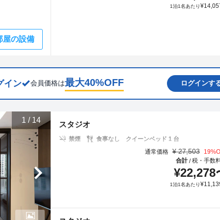
¥
14,05
1泊1名あたり
部屋の設備
最大
40
%OFF
グイン
会員価格は
ログインす
1
/
14
スタジオ
禁煙
食事なし
クイーンベッド 1 台
¥
27,503
通常価格
19
%O
合計
税・手数
/
¥
22,278
¥
11,13
1泊1名あたり