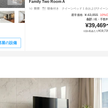
Family Two Room A
9枚
禁煙
朝食付き
クイーンベッド 1 台およびクイーン布
¥
43,855
通常価格
10
%O
合計
税・手数
/
¥
39,469
¥
19,73
1泊1名あたり
部屋の設備