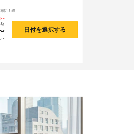
団 1 組
FF
料込
日付を選択する
〜
5
〜