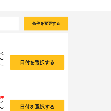
条件を変更する
料込
〜
日付を選択する
3
〜
FF
料込
日付を選択する
〜