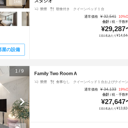
スタジオ
14枚
禁煙
朝食付き
クイーンベッド 1 台
¥
32,541
通常価格
10
%O
合計
税・手数
/
¥
29,287
¥
14,64
1泊1名あたり
部屋の設備
1
/
9
Family Two Room A
禁煙
食事なし
クイーンベッド 1 台およびクイーン布
¥
34,133
通常価格
19
%O
合計
税・手数
/
¥
27,647
¥
13,82
1泊1名あたり