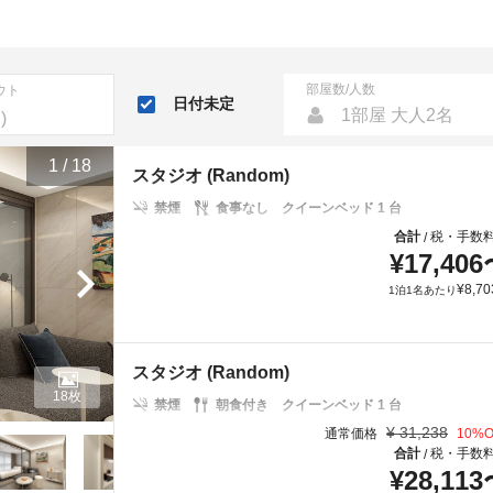
部屋数/人数
ウト
日付未定
1部屋 大人2名
1
/
18
スタジオ (Random)
禁煙
食事なし
クイーンベッド 1 台
合計
税・手数
/
¥
17,406
¥
8,70
1泊1名あたり
スタジオ (Random)
18枚
禁煙
朝食付き
クイーンベッド 1 台
¥
31,238
通常価格
10
%O
合計
税・手数
/
¥
28,113