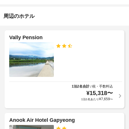
室
17:00
せ
ベ
あ
-
ん
ー
る
22:00
周辺のホテル
タ
冷
施
房
ー
完
設
:
備
の
ド
Vally Pension
の
定
ア
客
め
幅
室
る
(イ
に
利
は
ン
薄
用
チ)
型
規
:
テ
約
39
レ
に
ビ
1泊2名合計
税・手数料込
/
従
が
全
¥
15,318
〜
っ
備
館
¥
7,659
1泊1名あたり
〜
わ
て、
禁
っ
追
煙
て
加
お
ゲ
Anook Air Hotel Gapyeong
エ
り、
ス
ゆ
レ