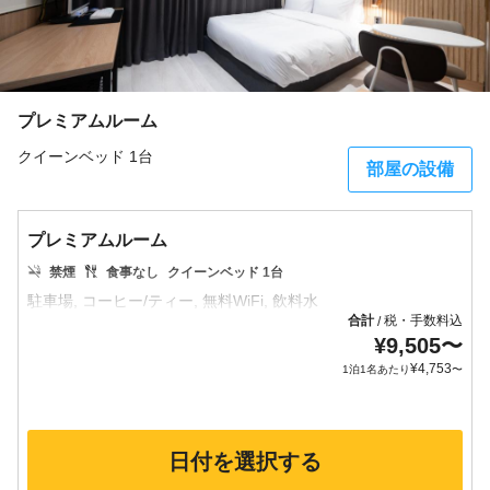
プレミアムルーム
クイーンベッド 1台
部屋の設備
プレミアムルーム
禁煙
食事なし
クイーンベッド 1台
合計
税・手数料込
/
¥
9,505
〜
¥
4,753
1泊1名あたり
〜
日付を選択する