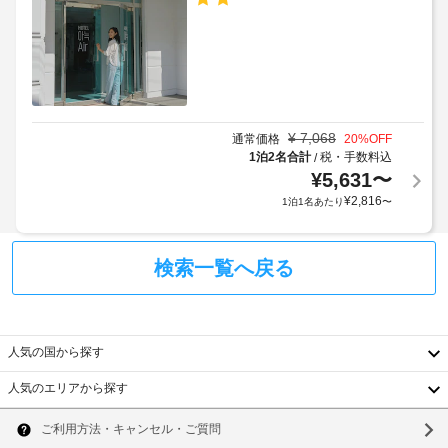
ト
っ
ベ
た
料
ー
り
金
タ
お
が
ー
く
か
:
つ
か
ろ
ド
る
ぎ
¥
7,068
ア
通常価格
20
%OFF
い
場
1泊2名合計
税・手数料込
/
幅
た
合
¥
5,631
〜
(cm)
だ
が
¥
2,816
:
1泊1名あたり
〜
け
あ
99
ま
り
す。
ま
WiFi 
検索一覧へ戻る
車
(無
す
椅
料)
場
子
を
合
対
お
に
使
応
人気の国から探す
よ
い
–
り、
い
人気のエリアから探す
な
韓
た
チ
し
だ
ェ
国
ソ
け