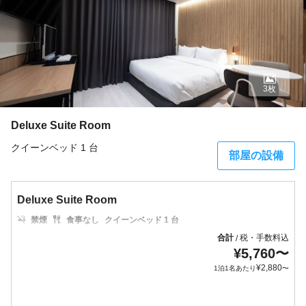
3枚
Deluxe Suite Room
クイーンベッド 1 台
部屋の設備
Deluxe Suite Room
禁煙
食事なし
クイーンベッド 1 台
合計
税・手数料込
/
¥
5,760
〜
¥
2,880
1泊1名あたり
〜