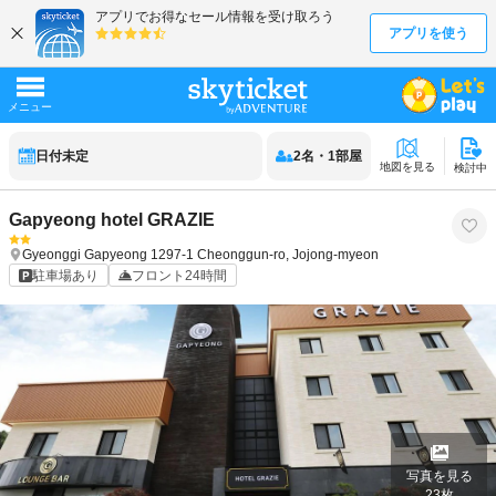
日付未定
2
名
・
1
部屋
地図を見る
検討中
Gapyeong hotel GRAZIE
Gyeonggi
Gapyeong
1297-1 Cheonggun-ro, Jojong-myeon
駐車場あり
フロント24時間
写真を見る
23
枚