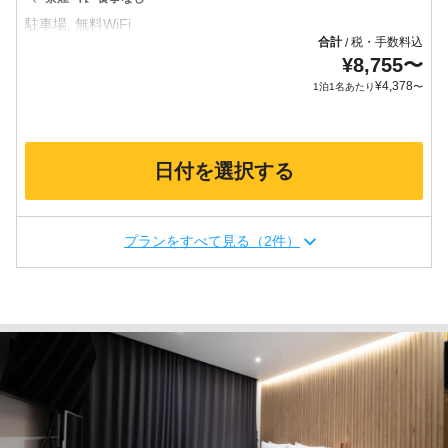
合計
税・手数料込
/
¥
8,755
〜
¥
4,378
1泊1名あたり
〜
日付を選択する
プランをすべて見る（2件）