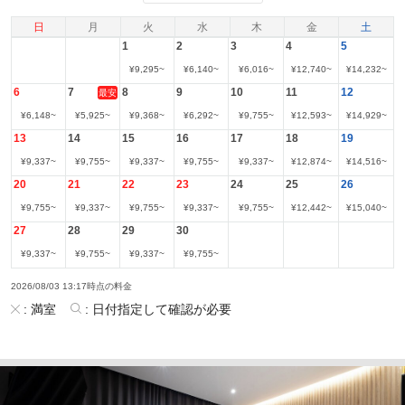
日
月
火
水
木
金
土
1
2
3
4
5
¥
9,295
~
¥
6,140
~
¥
6,016
~
¥
12,740
~
¥
14,232
~
6
7
8
9
10
11
12
最安
¥
6,148
~
¥
5,925
~
¥
9,368
~
¥
6,292
~
¥
9,755
~
¥
12,593
~
¥
14,929
~
13
14
15
16
17
18
19
¥
9,337
~
¥
9,755
~
¥
9,337
~
¥
9,755
~
¥
9,337
~
¥
12,874
~
¥
14,516
~
20
21
22
23
24
25
26
¥
9,755
~
¥
9,337
~
¥
9,755
~
¥
9,337
~
¥
9,755
~
¥
12,442
~
¥
15,040
~
27
28
29
30
¥
9,337
~
¥
9,755
~
¥
9,337
~
¥
9,755
~
2026/08/03 13:17時点の料金
:
満室
:
日付指定して確認が必要