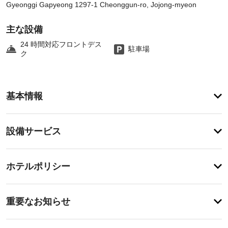
Gyeonggi Gapyeong 1297-1 Cheonggun-ro, Jojong-myeon
主な設備
24 時間対応フロントデス
駐車場
ク
客
基本情報
室
の
設
設
設備サービス
備
備・
と
サ
サ
チ
ー
ー
ホテルポリシー
ェ
ビ
ビ
ッ
ス
ス
特
全
ク
に
重要なお知らせ
部
イ
あ
で 
エ
り
ン
25 
ま
レ