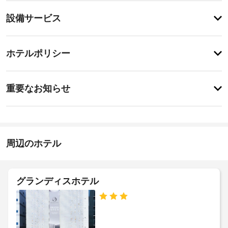
設
設
設備サービス
備
備・
と
サ
サ
チ
ー
ー
ホテルポリシー
ェ
ビ
ビ
ッ
ス
ス
特
全 
ク
に
重要なお知らせ
50 
イ
あ
室
タ
り
ン
あ
ま
オ
る
18:00
せ
ル
そ
-
ん
の
れ
正
周辺のホテル
交
ぞ
午
れ
換
施
異
(要
な
設
リ
グランディスホテル
る
の
ク
装
定
エ
飾
め
ス
の
る
の
ト)