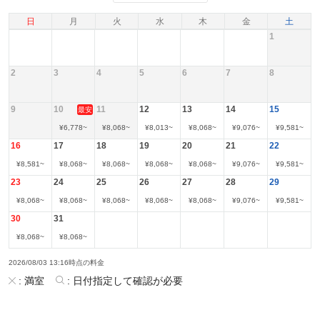
日
月
火
水
木
金
土
1
2
3
4
5
6
7
8
9
10
11
12
13
14
15
最安
¥
6,778
~
¥
8,068
~
¥
8,013
~
¥
8,068
~
¥
9,076
~
¥
9,581
~
16
17
18
19
20
21
22
¥
8,581
~
¥
8,068
~
¥
8,068
~
¥
8,068
~
¥
8,068
~
¥
9,076
~
¥
9,581
~
23
24
25
26
27
28
29
¥
8,068
~
¥
8,068
~
¥
8,068
~
¥
8,068
~
¥
8,068
~
¥
9,076
~
¥
9,581
~
30
31
¥
8,068
~
¥
8,068
~
2026/08/03 13:16時点の料金
:
満室
:
日付指定して確認が必要