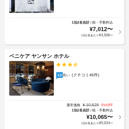
利
施
さ
用
客
れ
規
室
た
約
清
客
1泊2名合計
税・手数料込
/
に
室
掃
¥
7,012
〜
従
に
(要
¥
3,506
1泊1名あたり
〜
っ
は
リ
床
て、
ク
暖
追
エ
房、
加
ベニケア ヤンサン ホテル
ス
薄
ゲ
型
ト)
ス
テ
ト
レ
(クチコミ46件)
車
良い
4.0
ビ
料
椅
が
金
子
あ
が
対
り、
か
滞
応
か
在
¥
10,629
–
通常価格
5
%OFF
る
を
1泊2名合計
税・手数料込
/
な
満
場
¥
10,065
〜
し
喫
合
¥
5,033
1泊1名あたり
〜
し
が