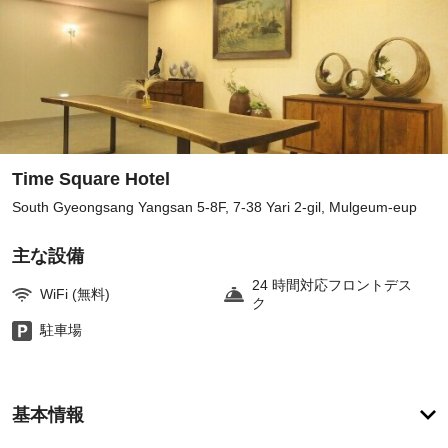
Time Square Hotel
South Gyeongsang Yangsan 5-8F, 7-38 Yari 2-gil, Mulgeum-eup
主な設備
24 時間対応フロントデス
WiFi (無料)
ク
駐車場
客
基本情報
室
の