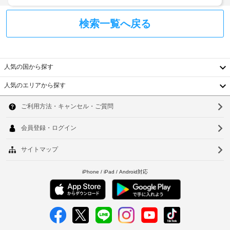
て
車
あ
い
椅
り
た
検索一覧へ戻る
子
ま
だ
対
け
す
応
ま
場
の
す。
合
有
シ
人気の国から探す
に
線
ャ
よ
イ
人気のエリアから探す
ト
り、
韓
ン
ル
タ
チ
サ
国
ソ
ー
ェ
ー
ネ
ッ
台
ウ
ッ
ビ
ク
ト 
ス
湾
ル
イ
ア
な
ン
ク
中
釜
し
セ
時
国
ス 
山
に
/ 
駐
政
香
仁
WiFi 
車
府
を
場
港
川
発
ご
(無
行
利
ベ
台
料)