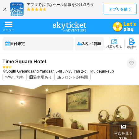
日付未定
2
名
・
1
部屋
地図を見る
検討中
Time Square Hotel
South Gyeongsang
Yangsan
5-8F, 7-38 Yari 2-gil, Mulgeum-eup
WiFi無料
駐車場あり
フロント24時間
写真を見る
32
枚