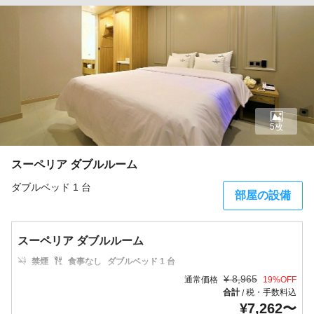
5枚
スーペリア ダブルルーム
ダブルベッド 1 台
部屋の設備
スーペリア ダブルルーム
禁煙
食事なし
ダブルベッド 1 台
¥
8,965
通常価格
19
%OFF
合計
税・手数料込
/
¥
7,262
〜