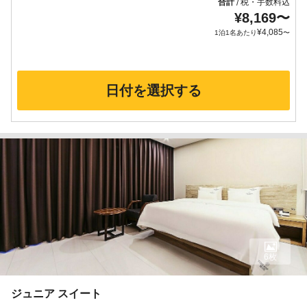
合計
税・手数料込
/
¥
8,169
〜
¥
4,085
1泊1名あたり
〜
日付を選択する
6枚
ジュニア スイート