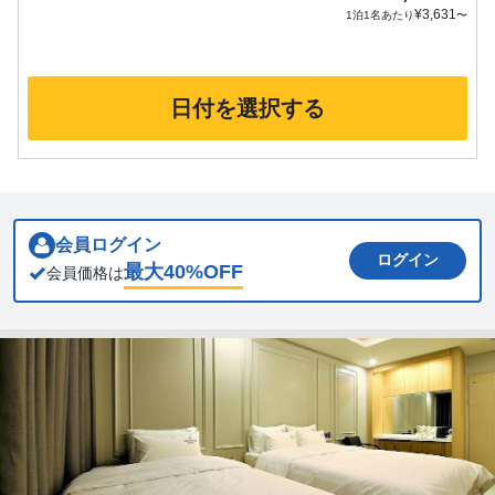
¥
3,631
1泊1名あたり
〜
日付を選択する
会員ログイン
ログイン
最大
40
%OFF
会員価格は