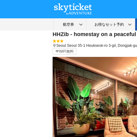
HHZib - homestay on a peaceful 
Seoul
Seoul
35-1 Heukseok-ro 3-gil, Dongjak-g
WiFi無料