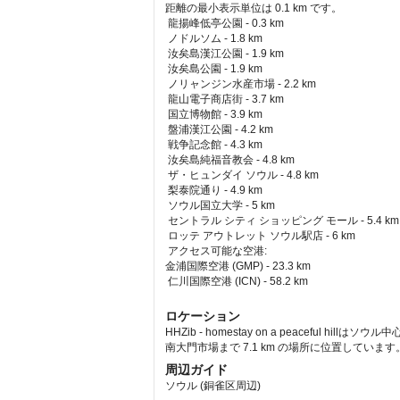
距離の最小表示単位は 0.1 km です。
龍揚峰低亭公園 - 0.3 km  
 ノドルソム - 1.8 km  
 汝矣島漢江公園 - 1.9 km  
 汝矣島公園 - 1.9 km  
 ノリャンジン水産市場 - 2.2 km  
 龍山電子商店街 - 3.7 km  
 国立博物館 - 3.9 km  
 盤浦漢江公園 - 4.2 km  
 戦争記念館 - 4.3 km  
 汝矣島純福音教会 - 4.8 km  
 ザ・ヒュンダイ ソウル - 4.8 km  
 梨泰院通り - 4.9 km  
 ソウル国立大学 - 5 km  
 セントラル シティ ショッピング モール - 5.4 km 
 ロッテ アウトレット ソウル駅店 - 6 km  
アクセス可能な空港: 
金浦国際空港 (GMP) - 23.3 km 
 仁川国際空港 (ICN) - 58.2 km 
ロケーション
HHZib - homestay on a peacefu
南大門市場まで 7.1 km の場所に位置しています
周辺ガイド
ソウル (銅雀区周辺)