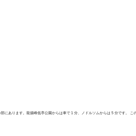
 
l hillはソウル中心部にあります。龍揚峰低亭公園からは車で 1 分、ノドルソムからは 5 分です
。