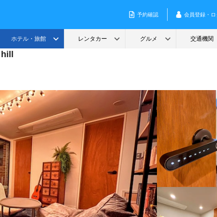
hill
u