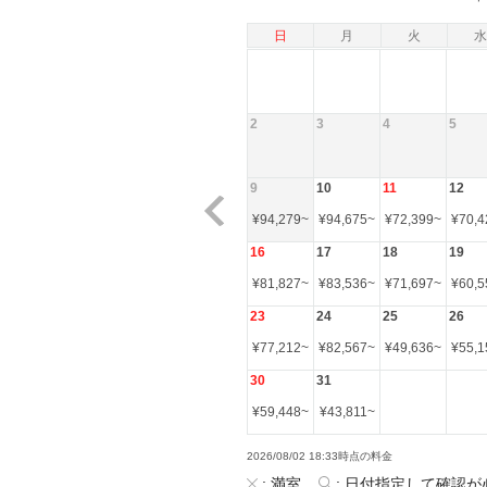
日
月
火
水
2
3
4
5
9
10
11
12
¥
94,279
~
¥
94,675
~
¥
72,399
~
¥
70,4
16
17
18
19
¥
81,827
~
¥
83,536
~
¥
71,697
~
¥
60,5
23
24
25
26
¥
77,212
~
¥
82,567
~
¥
49,636
~
¥
55,1
30
31
¥
59,448
~
¥
43,811
~
2026/08/02 18:33時点の料金
:
満室
:
日付指定して確認が