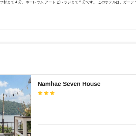
イツ村まで 4 分、ホーレウム アート ビレッジまで 5 分です。 このホテルは、ガーデニ
Namhae Seven House