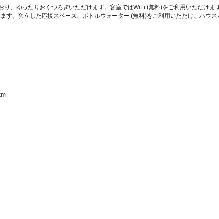
ており、ゆったりおくつろぎいただけます。客室ではWiFi (無料)をご利用いただ
ます。独立した応接スペース、ボトルウォーター (無料)をご利用いただけ、ハウス
m  