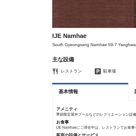
get
get
the
the
keyboard
keyboard
shortcuts
shortcuts
for
for
changing
changing
dates.
dates.
IJE Namhae
South Gyeongsang Namhae 59-7 Yanghw
主な設備
レストラン
駐車場
基本情報
アメニティ
季節限定屋外プールなどのレクリエーション設
お食事
IJE Namhaeにご滞在中は、レストランでお
客室の設備とサービス