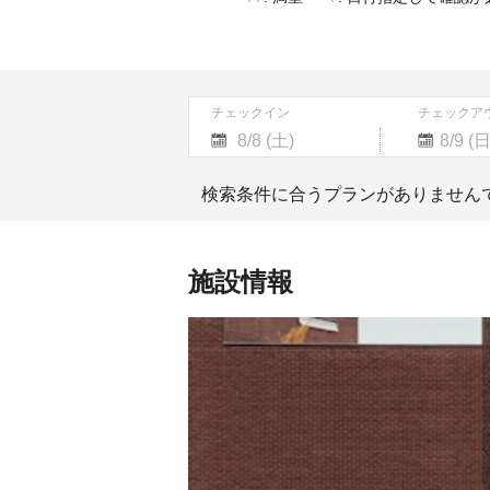
チェックイン
チェックア
Navigate
Navigate
forward
backward
検索条件に合うプランがありません
to
to
interact
interact
with
with
the
the
施設情報
calendar
calendar
and
and
select
select
a
a
date.
date.
Press
Press
the
the
question
question
mark
mark
key
key
to
to