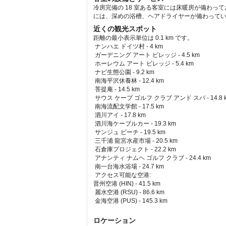
冷房完備の 18 室ある客室には床暖房が備わっ
には、深めの浴槽、ヘアドライヤーが備わってい
近くの観光スポット
距離の最小表示単位は 0.1 km です。
ナンハエ ドイツ村 - 4 km  
 ガーデニング アート ビレッジ - 4.5 km  
 ホーレウム アート ビレッジ - 5.4 km  
 ナビ生態公園 - 9.2 km  
 南海平沢休養林 - 12.4 km  
 菩提庵 - 14.5 km  
 サウス ケープ ゴルフ クラブ アンド スパ - 14.8 k
 南海流配文学館 - 17.5 km  
 泗川アイ - 17.8 km  
 泗川海ケーブルカー - 19.3 km  
 サンジュ ビーチ - 19.5 km  
 三千浦 龍宮水産市場 - 20.5 km  
 石倉庫プロジェクト - 22.2 km  
 アナンティ ナムヘ ゴルフ クラブ - 24.4 km  
 南一台海水浴場 - 24.7 km  
アクセス可能な空港: 
晋州空港 (HIN) - 41.5 km 
 麗水空港 (RSU) - 86.6 km 
 金海空港 (PUS) - 145.3 km 
ロケーション