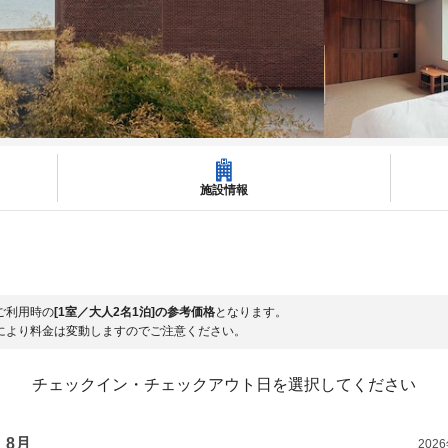
施設情報
ご利用時の
[1室／大人2名1泊]の参考価格
となります。
により料金は変動しますのでご注意ください。
チェックイン・チェックアウト日を選択してください
8月
202