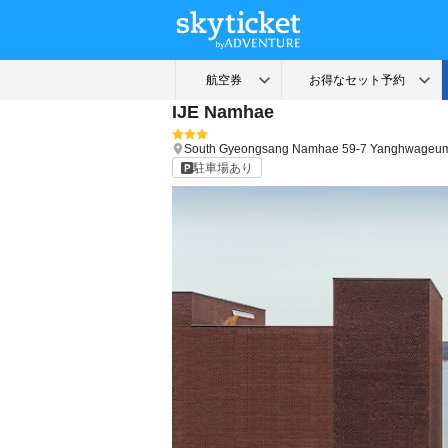
IJE Namhae
South Gyeongsang
Namhae
59-7 Yanghwageu
駐車場あり