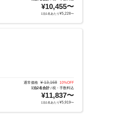
¥
10,455
〜
¥
5,228
1泊1名あたり
〜
¥
13,168
通常価格
10
%OFF
1泊2名合計
税・手数料込
/
¥
11,837
〜
¥
5,919
1泊1名あたり
〜