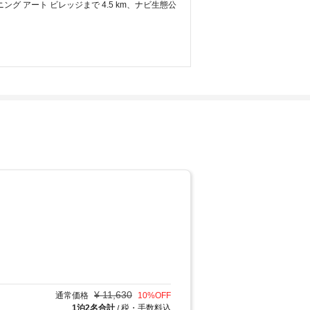
ング アート ビレッジまで 4.5 km、ナビ生態公
¥
11,630
通常価格
10
%OFF
1泊2名合計
税・手数料込
/