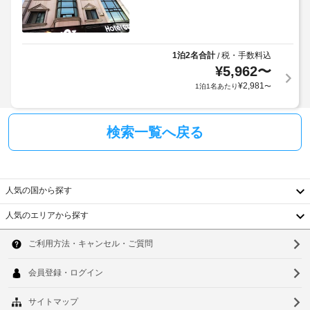
1泊2名合計
税・手数料込
/
¥
5,962
〜
¥
2,981
1泊1名あたり
〜
検索一覧へ戻る
人気の国から探す
人気のエリアから探す
韓
国
ソ
台
ウ
湾
ル