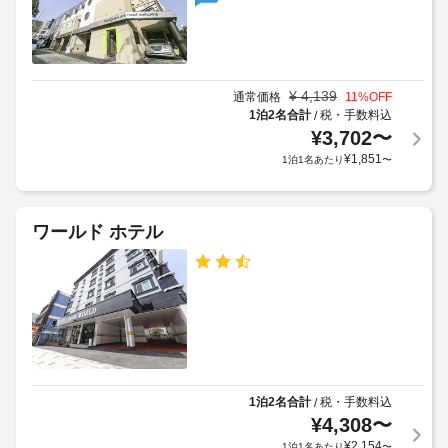
¥
4,139
通常価格
11
%OFF
1泊2名合計
税・手数料込
/
¥
3,702
〜
¥
1,851
1泊1名あたり
〜
ワールド ホテル
1泊2名合計
税・手数料込
/
¥
4,308
〜
¥
2,154
1泊1名あたり
〜