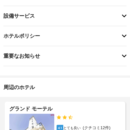
あ
り
登
ま
設備サービス
録
せ
が
ん
あ
登
り
録
ホテルポリシー
ま
が
せ
あ
ん
特
り
に
ま
重要なお知らせ
あ
せ
り
ん
ま
せ
ん
周辺のホテル
グランド モーテル
(クチコミ12件)
とても良い
4.1