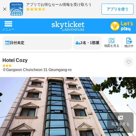
日付未定
2
名
・
1
部屋
地図を見る
検討中
Hotel Cozy
Gangwon
Chuncheon
31 Geumgang-ro
写真を見る
5
枚