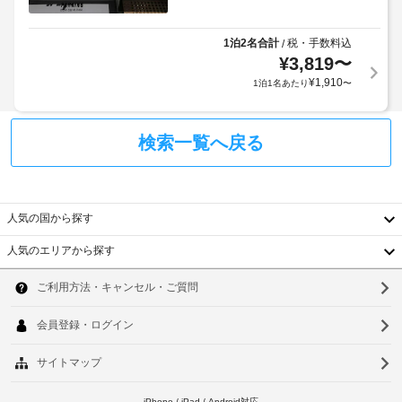
に
た
し
よ
だ
り、
け
1泊2名合計
税・手数料込
/
る
駐
チ
¥
3,819
〜
ほ
車
ェ
¥
1,910
1泊1名あたり
〜
か、
場
ッ
ケ
(無
ク
ー
料)
イ
ブ
検索一覧へ戻る
ン
ル
の
時
エ
番
に
レ
組
政
ベ
を
人気の国から探す
府
ー
ご
発
タ
覧
人気のエリアから探す
韓
行
ー
い
た
の
国
ソ
だ
写
24
け
真
台
時
ウ
ま
付
間
す。
湾
ル
き
対
バ
身
ス
中
応
釜
ル
分
フ