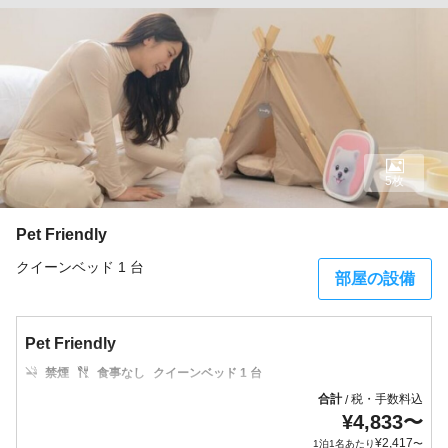
5枚
Pet Friendly
クイーンベッド 1 台
部屋の設備
Pet Friendly
禁煙
食事なし
クイーンベッド 1 台
合計
税・手数料込
/
¥
4,833
〜
¥
2,417
1泊1名あたり
〜