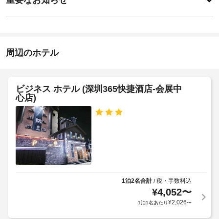
部
イ
あ
で 
エ
り
ン
46 
ま
レ
室
18:00
せ
ベ
あ
-
ん
ー
る
指
周辺のホテル
タ
冷
定
房
な
ー
完
し
:
備
ド
ビジネス ホテル (深圳365快捷酒店-会展中
施
の
ア
心店)
客
設
幅
室
の
(イ
に
定
は
ン
め
薄
チ)
る
型
:
利
テ
39
レ
用
ビ
規
が
全
1泊2名合計
税・手数料込
/
約
備
館
¥
4,052
〜
に
わ
禁
従
¥
2,026
1泊1名あたり
〜
っ
煙
っ
て