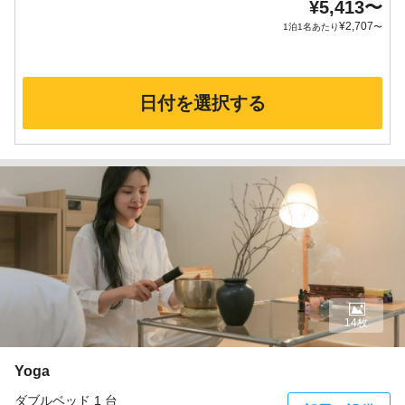
¥
5,413
〜
¥
2,707
1泊1名あたり
〜
日付を選択する
14枚
Yoga
ダブルベッド 1 台