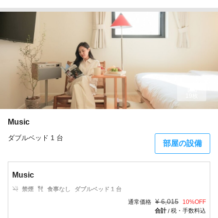
19枚
Music
ダブルベッド 1 台
部屋の設備
Music
禁煙
食事なし
ダブルベッド 1 台
¥
6,015
通常価格
10
%OFF
合計
税・手数料込
/