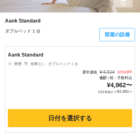
9枚
Aank Standard
ダブルベッド 1 台
部屋の設備
Aank Standard
禁煙
食事なし
ダブルベッド 1 台
¥
5,514
通常価格
10
%OFF
合計
税・手数料込
/
¥
4,962
〜
¥
2,481
1泊1名あたり
〜
日付を選択する