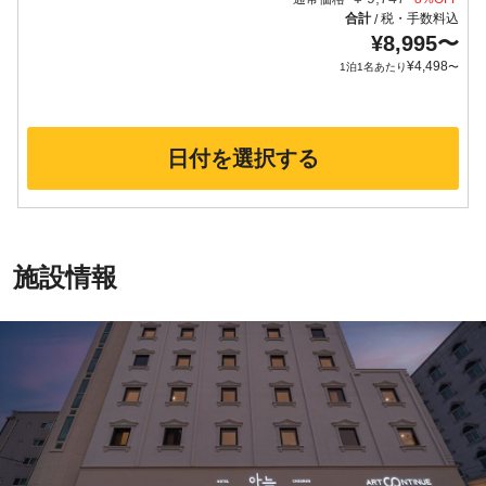
合計
税・手数料込
/
¥
8,995
〜
¥
4,498
1泊1名あたり
〜
日付を選択する
施設情報