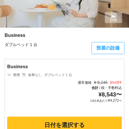
15枚
Business
ダブルベッド 1 台
部屋の設備
Business
禁煙
食事なし
ダブルベッド 1 台
¥
9,245
通常価格
8
%OFF
合計
税・手数料込
/
¥
8,543
〜
¥
4,272
1泊1名あたり
〜
日付を選択する