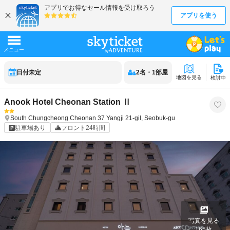
日付未定
2
名
・
1
部屋
地図を見る
検討中
Anook Hotel Cheonan Station Ⅱ
South Chungcheong
Cheonan
37 Yangji 21-gil, Seobuk-gu
駐車場あり
フロント24時間
写真を見る
165
枚