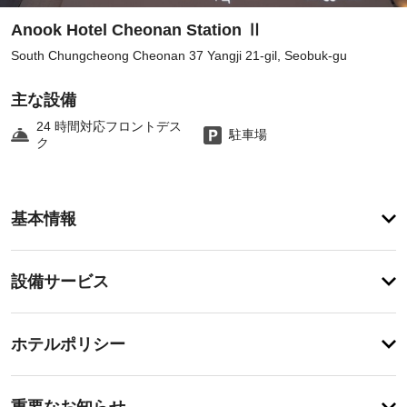
Anook Hotel Cheonan Station Ⅱ
South Chungcheong Cheonan 37 Yangji 21-gil, Seobuk-gu
主な設備
24 時間対応フロントデス
駐車場
ク
客
基本情報
室
の
設
設
設備サービス
備
備・
と
サ
サ
チ
ー
ー
ホテルポリシー
ェ
ビ
ビ
ッ
ス
ス
特
全
ク
に
重要なお知らせ