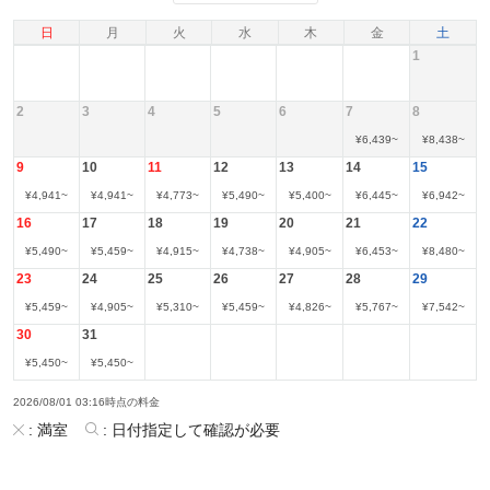
日
月
火
水
木
金
土
1
2
3
4
5
6
7
8
¥
6,439
~
¥
8,438
~
9
10
11
12
13
14
15
¥
4,941
~
¥
4,941
~
¥
4,773
~
¥
5,490
~
¥
5,400
~
¥
6,445
~
¥
6,942
~
16
17
18
19
20
21
22
¥
5,490
~
¥
5,459
~
¥
4,915
~
¥
4,738
~
¥
4,905
~
¥
6,453
~
¥
8,480
~
23
24
25
26
27
28
29
¥
5,459
~
¥
4,905
~
¥
5,310
~
¥
5,459
~
¥
4,826
~
¥
5,767
~
¥
7,542
~
30
31
¥
5,450
~
¥
5,450
~
2026/08/01 03:16時点の料金
:
満室
:
日付指定して確認が必要