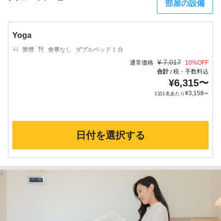
部屋の設備
Yoga
禁煙
食事なし
ダブルベッド 1 台
¥
7,017
通常価格
10
%OFF
合計
税・手数料込
/
¥
6,315
〜
¥
3,158
1泊1名あたり
〜
日付を選択する