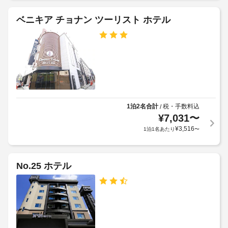
お
て、
エ
り、
追
ベニキア チョナン ツーリスト ホテル
ゆ
レ
加
っ
ベ
ゲ
た
ー
ス
り
タ
ト
お
ー
く
料
:
つ
金
ろ
ド
が
ぎ
ア
か
い
1泊2名合計
税・手数料込
/
幅
か
た
¥
7,031
〜
(cm)
る
だ
¥
3,516
:
1泊1名あたり
〜
け
場
100
ま
合
す。
が
WiFi 
車
あ
No.25 ホテル
(無
椅
り
料)
子
ま
を
対
お
す
使
応
場
い
–
合
い
な