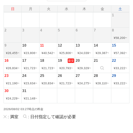
日
月
火
水
木
金
土
1
2
3
4
5
6
7
8
¥
58,200
~
9
10
11
12
13
14
15
¥
26,455
~
¥
23,806
~
¥
40,542
~
¥
25,806
~
¥
24,039
~
¥
29,387
~
¥
57,392
~
16
17
18
19
20
21
22
最安
¥
26,834
~
¥
21,723
~
¥
21,723
~
¥
20,793
~
¥
29,329
~
¥
33,222
~
23
24
25
26
27
28
29
¥
21,190
~
¥
23,634
~
¥
20,834
~
¥
21,723
~
¥
24,275
~
¥
28,110
~
¥
33,222
~
30
31
¥
24,229
~
¥
21,148
~
2026/08/02 03:27時点の料金
:
満室
:
日付指定して確認が必要