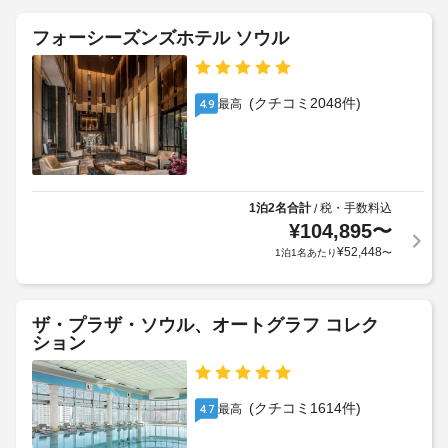
し
な
離
ア
ど
(メ
フォーシーズンズホテル ソウル
施
を
ー
ー
設
ご
リ
ト
利
の
ー
ル)
用
定
(クチコミ2048件)
最高
4.9
チ
-
い
め
ェ
た
25
る
ッ
だ
利
け
ク
車
用
ま
イ
椅
す。
規
1泊2名合計
税・手数料込
/
ン
子
¥
104,895
〜
約
客
も、
対
に
室
¥
52,448
1泊1名あたり
〜
空
応
従
の
室
(制
っ
設
状
限
て、
備
況
ザ・プラザ・ソウル、オートグラフ コレク
あ
追
と
に
ション
り)
加
サ
よ
ゲ
ー
り
会
ス
ビ
ご
(クチコミ1614件)
最高
4.7
議
ト
ス
利
室
料
そ
用