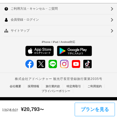
共
金
韓
り
用
用
:
お
精
国
冷
ソ
1
く
算
蔵
滞
つ
台
ウ
の
庫
ろ
在
た
湾
ぎ
ル
に
い
め
WiFi
つ
中
釜
た
の
(無
き
だ
ク
国
料)
20000
山
け
レ
KRW
ま
香
仁
ジ
す。
車
ッ
上
ベ
港
川
椅
ッ
ト
記
子
ベ
ド
台
カ
項
対
に、
ー
目
ト
応
北
羽
ド
以
の
毛
ナ
台
/
外
の
共
デ
に
掛
ム
用
南
け
ビ
も、
洗
タ
布
高
ッ
現
面
団、
¥
20,793
プランを見る
ト
〜
地
1泊2名合計
イ
所
雄
高
カ
に
級