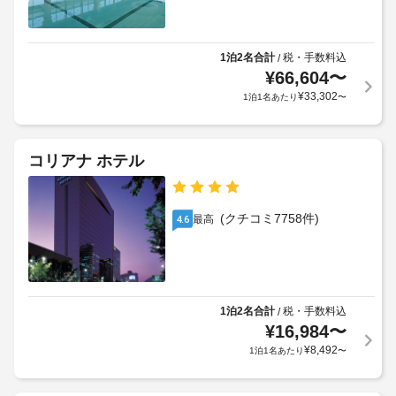
の
れ
金
い
数
ぞ
が
た
れ
:
か
だ
異
1泊2名合計
税・手数料込
/
3
か
け
な
¥
66,604
〜
る
る
ま
¥
33,302
1泊1名あたり
〜
会
場
イ
す
議
ン
合
(有
室
テ
が
料)
リ
あ
コリアナ ホテル
空
ア
ベ
り
室
の
ッ
ま
が
状
ド
す
施
(クチコミ7758件)
況
最高
4.6
シ
さ
場
に
れ
ー
合
よ
た、
ツ
に
り、
全
の
よ
レ
部
交
り、
1泊2名合計
税・手数料込
/
で 
イ
換
チ
50 
¥
16,984
〜
ト
(要
室
ェ
チ
¥
8,492
1泊1名あたり
〜
あ
リ
ッ
ェ
る
ク
ク
ッ
客