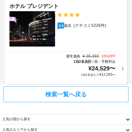
エ
イ
ク
室
ホテル プレジデント
ス
ン
に
ア
ト)
時
は、
ウ
冷
に
ト
蔵
(クチコミ5226件)
最高
4.4
政
共
を
庫、
府
用
ご
ス
発
電
利
マ
行
子
ー
用
の
レ
ト
い
¥
36,393
通常価格
33
%OFF
テ
写
ン
た
1泊2名合計
税・手数料込
/
レ
真
ジ
だ
¥
24,529
〜
ビ
付
け
な
¥
12,265
1泊1名あたり
〜
き
テ
ま
ど
身
レ
が
す
分
ビ
備
(有
検索一覧へ戻る
わ
証
(共
料)
っ
明
用
客
て
書
エ
室
お
と
リ
清
り、
付
人気の国から探す
ア)
ゆ
掃
随
っ
料
人気のエリアから探す
く
費