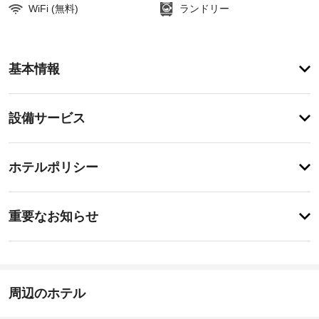
WiFi (無料)
ランドリー
ア
基本情報
メ
ニ
テ
設
設備サービス
ィ
備・
便
利
サ
チ
な
ー
ホテルポリシー
WiFi 
ェ
ビ
(無
ッ
料)、
ス
重
ク
共
重要なお知らせ
用
要
イ
リ
施
な
ン
ビ
設
お
15:00
ン
か
-
グ
知
ら
指
ル
ら
周辺のホテル
の
定
ー
せ
な
距
ム