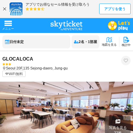
日付未定
2
名
・
1
部屋
地図を見る
検討中
GLOCALOCA
Seoul
20F,135 Sejong-daero, Jung-gu
WiFi無料
写真を見る
33
枚