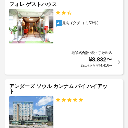
の
子
フォレ ゲストハウス
泊
の
定
対
施
客
め
応
室
設
る
に
–
に
(クチコミ53件)
最高
4.8
利
は
な
て、
電
用
し
次
子
規
の
レ
約
ラ
追
ン
に
ン
ジ
加
1泊2名合計
税・手数料込
/
従
が
ド
料
¥
8,832
〜
っ
あ
リ
金
¥
4,416
1泊1名あたり
〜
り
て、
ー
を
ま
追
設
お
す。
加
備
支
共
ゲ
アンダーズ ソウル カンナム バイ ハイアッ
同
払
ト
ス
キ
車
い
ト
ッ
椅
い
チ
料
子
た
ン
金
対
だ
で
が
応
き
の
か
自
の
ま
か