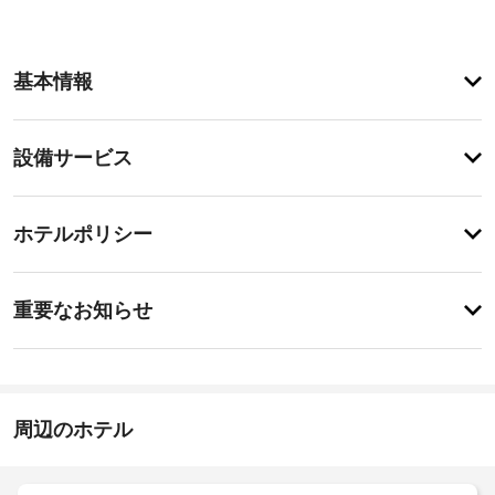
客
基本情報
室
の
設
設
設備サービス
備
備・
と
サ
サ
チ
ー
ー
ホテルポリシー
ェ
ビ
ビ
ッ
ス
ス
重
全
ク
重要なお知らせ
部
要
イ
で 
全
な
ン
5 
館
お
室
15:00
禁
あ
-
知
煙
る
23:30
ら
周辺のホテル
冷
せ
施
房
車
完
設
椅
宿
備