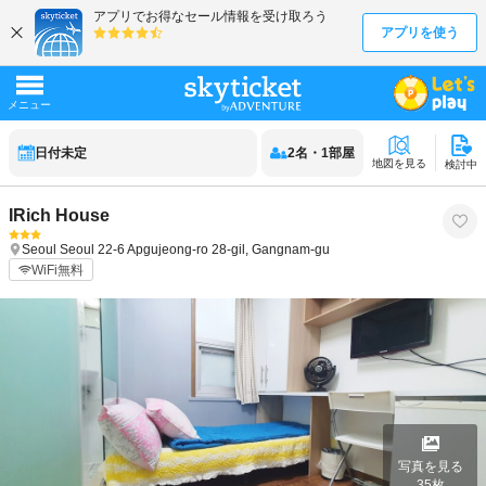
日付未定
2
名
・
1
部屋
地図を見る
検討中
IRich House
Seoul
Seoul
22-6 Apgujeong-ro 28-gil, Gangnam-gu
WiFi無料
写真を見る
35
枚