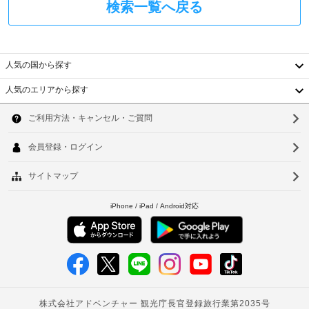
WiFi
器
検索一覧へ戻る
政
掃
や
(無
府
料
洗
料)
発
濯
金
行
機 
:
/ 
人気の国から探す
の
1
乾
写
施
燥
人気のエリアから探す
真
設
韓
機
付
あ
を
国
き
ソ
ご
た
身
利
り
台
ウ
用
分
1
い
湾
証
ル
滞
た
明
在
だ
中
釜
書
に
け
と
国
ま
山
つ
付
す。
き
香
仁
随
20000
近
費
港
KRW
川
く
用
ベ
の
ベ
台
精
ッ
観
算
ト
ド
光
北