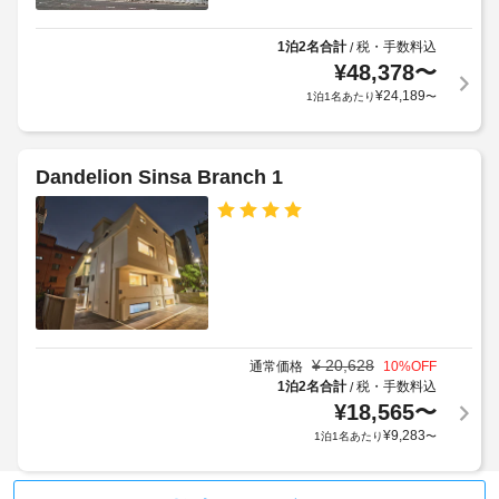
炊
シ
す。
る
も
ャ
料
可
場
1泊2名合計
税・手数料込
/
ト
金
能
合
¥
48,378
〜
ル
に
で
が
¥
24,189
1泊1名あたり
〜
サ
は
す。
あ
客
ー
税
り
室
ビ
金
ま
で
ス
が
Dandelion Sinsa Branch 1
は
す
な
含
WiFi 
場
し
ま
(無
合
れ
料)
に
を
る
手
よ
ご
場
荷
り、
利
合
物
用
チ
が
保
い
ェ
あ
管
た
¥
20,628
通常価格
10
%OFF
ッ
り
だ
サ
1泊2名合計
税・手数料込
/
ク
け
ま
ー
¥
18,565
〜
イ
ま
す
ビ
¥
9,283
1泊1名あたり
〜
ン
す。
:
ス
炊
時
飯
に
清