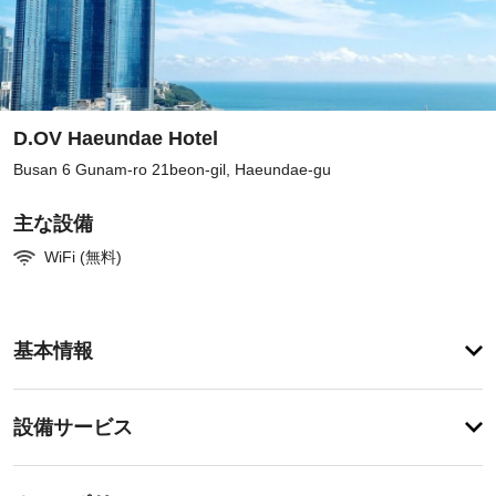
D.OV Haeundae Hotel
Busan 6 Gunam-ro 21beon-gil, Haeundae-gu
主な設備
WiFi (無料)
客
基本情報
室
の
設
設
設備サービス
備
備・
と
サ
サ
チ