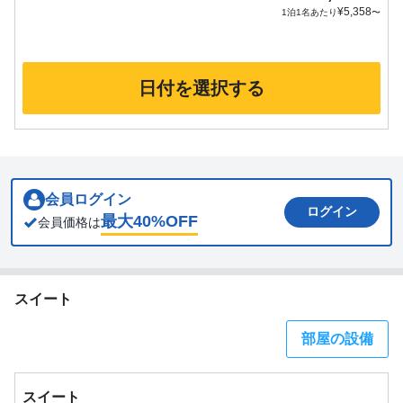
¥
5,358
1泊1名あたり
〜
日付を選択する
会員ログイン
ログイン
最大
40
%OFF
会員価格は
スイート
部屋の設備
スイート