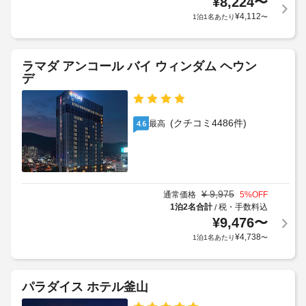
¥
8,224
〜
約
泊
備
保
に
¥
4,112
1泊1名あたり
〜
に
わ
管
従
っ
つ
サ
っ
て
き
ー
お
て、
11000
ラマダ アンコール バイ ウィンダム ヘウン
ビ
り、
追
KRW
デ
ゆ
ス
加
っ
ゲ
上
た
エ
ス
記
り
(クチコミ4486件)
最高
4.6
レ
ト
お
項
ベ
く
料
目
つ
ー
金
以
ろ
タ
が
外
ぎ
ー
か
に
い
¥
9,975
通常価格
5
%OFF
か
も、
た
1泊2名合計
税・手数料込
/
駐
る
だ
現
¥
9,476
〜
け
車
場
地
¥
4,738
1泊1名あたり
〜
ま
場
合
に
す。
(有
が
て
WiFi 
料)
あ
お
(無
パラダイス ホテル釜山
り
支
料)
ま
フ
を
払