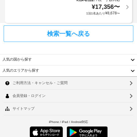
付
ト
す。
¥
17,356
〜
き
に
バ
¥
8,678
1泊1名あたり
〜
身
ス
は
ル
分
税
ー
証
金
ム
検索一覧へ戻る
明
が
に
書
含
は、
と
ま
シ
付
ャ
れ
人気の国から探す
ワ
随
て
ー、
費
い
人気のエリアから探す
ヘ
用
な
韓
ア
精
い
ド
国
算
ソ
こ
ラ
の
イ
と
台
ウ
ヤ
た
が
ー
湾
め
あ
ル
が
の
り、
中
あ
釜
ク
金
り
国
レ
額
山
ま
ジ
す。
が
香
仁
ボ