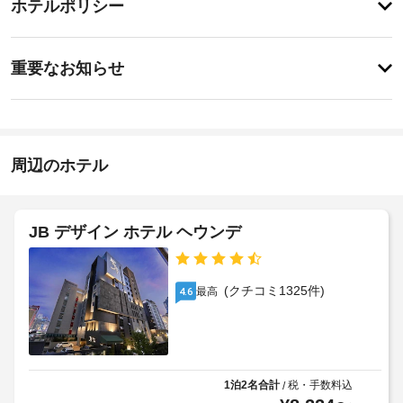
ー
ー
ホテルポリシー
ェ
ビ
ビ
ッ
ス
ス
重
全
ク
重要なお知らせ
部
要
イ
で 
全
な
ン
44 
館
お
室
15:00
禁
あ
-
知
煙
る
深
ら
周辺のホテル
冷
夜
せ
房
0
車
完
時
椅
備
セ
子
JB デザイン ホテル ヘウンデ
施
の
ル
対
客
設
フ
応
室
の
パ
に
–
定
(クチコミ1325件)
最高
4.6
ー
は
な
め
キ
薄
し
る
型
ン
利
テ
グ
手
レ
用
:
荷
ビ
規
1泊2名合計
税・手数料込
/
1
が
物