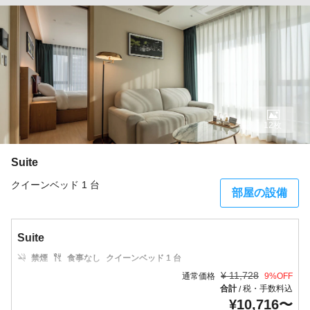
12枚
Suite
クイーンベッド 1 台
部屋の設備
Suite
禁煙
食事なし
クイーンベッド 1 台
¥
11,728
通常価格
9
%OFF
合計
税・手数料込
/
¥
10,716
〜