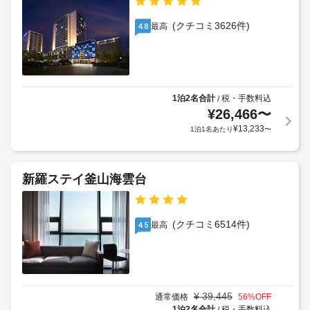
お
す
ロ
い
使
場
ン
(クチコミ3626件)
が
最高
4.8
い
合
ト
必
い
に
デ
要
た
よ
ス
な
だ
り、
ク
け
場
る
チ
(時
合
1泊2名合計
税・手数料込
/
ほ
ェ
間
¥
26,466
〜
が
か、
ッ
限
あ
¥
13,233
1泊1名あたり
〜
ケ
ク
定)
り
ー
イ
ま
ブ
ン
ル
す。
WiFi
新羅ステイ釜山海雲台
の
時
ま
(無
番
に
た
料)
組
政
料
を
(クチコミ6514件)
最高
4.5
府
金
ご
発
と
覧
行
い
デ
た
の
ポ
だ
写
ジ
け
¥
39,445
通常価格
56
%OFF
真
ッ
ま
1泊2名合計
税・手数料込
/