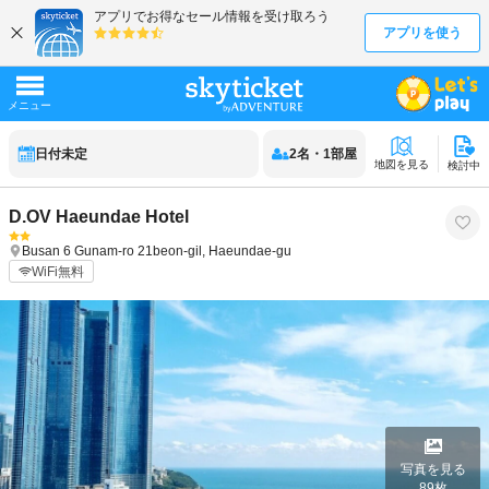
日付未定
2
名
・
1
部屋
地図を見る
検討中
D.OV Haeundae Hotel
Busan
6 Gunam-ro 21beon-gil, Haeundae-gu
WiFi無料
写真を見る
89
枚