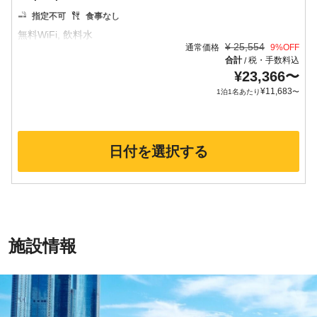
指定不可
食事なし
¥
25,554
通常価格
9
%OFF
合計
税・手数料込
/
¥
23,366
〜
¥
11,683
1泊1名あたり
〜
日付を選択する
施設情報