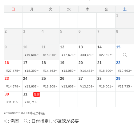
日
月
火
水
木
金
土
1
2
3
4
5
6
7
8
9
10
11
12
13
14
15
¥
19,604
~
¥
15,816
~
¥
17,678
~
¥
33,460
~
¥
27,627
~
16
17
18
19
20
21
22
¥
27,475
~
¥
18,390
~
¥
14,463
~
¥
14,059
~
¥
14,463
~
¥
18,390
~
¥
19,603
~
23
24
25
26
27
28
29
¥
14,979
~
¥
13,607
~
¥
13,208
~
¥
13,607
~
¥
13,208
~
¥
19,601
~
¥
21,735
~
30
31
最安
¥
11,155
~
¥
10,716
~
2026/08/05 04:41時点の料金
:
満室
:
日付指定して確認が必要