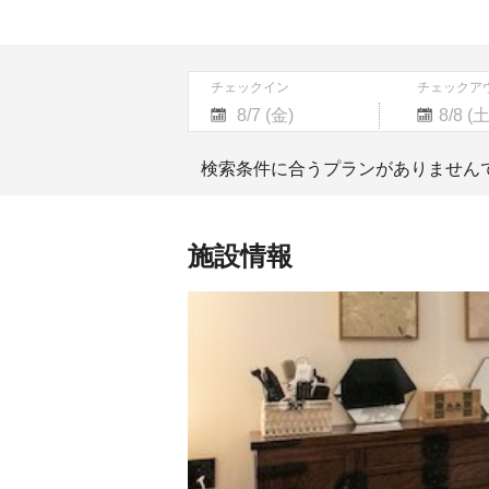
チェックイン
チェックア
Navigate
Navigate
forward
backward
検索条件に合うプランがありません
to
to
interact
interact
with
with
the
the
施設情報
calendar
calendar
and
and
select
select
a
a
date.
date.
Press
Press
the
the
question
question
mark
mark
key
key
to
to
get
get