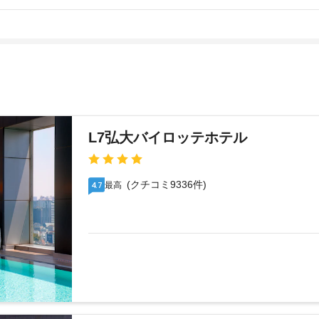
L7弘大バイロッテホテル
(クチコミ9336件)
最高
4.7