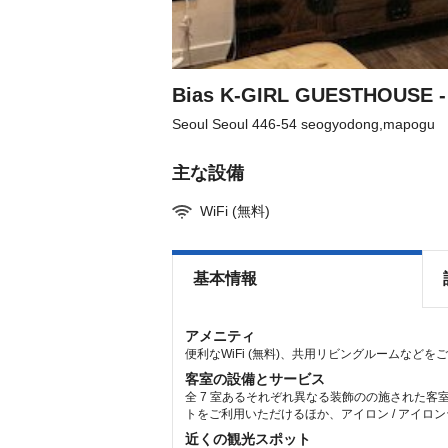
the
the
keyboard
keyboard
shortcuts
shortcuts
for
for
changing
changing
dates.
dates.
Bias K-GIRL GUESTHOUSE -
Seoul Seoul 446-54 seogyodong,mapogu
主な設備
WiFi (無料)
基本情報
アメニティ
便利なWiFi (無料)、共用リビングルームなど
客室の設備とサービス
全 7 室あるそれぞれ異なる装飾のの施された客
トをご利用いただけるほか、アイロン / アイロ
近くの観光スポット