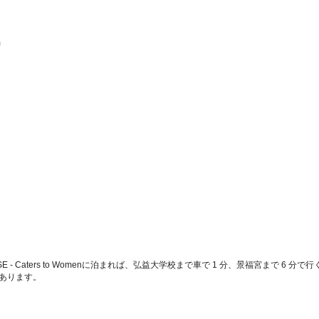
 
OUSE - Caters to Womenに泊まれば、弘益大学校まで車で 1 分、景福宮まで 
所にあります。