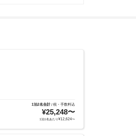
1泊2名合計
税・手数料込
/
¥
25,248
〜
¥
12,624
1泊1名あたり
〜