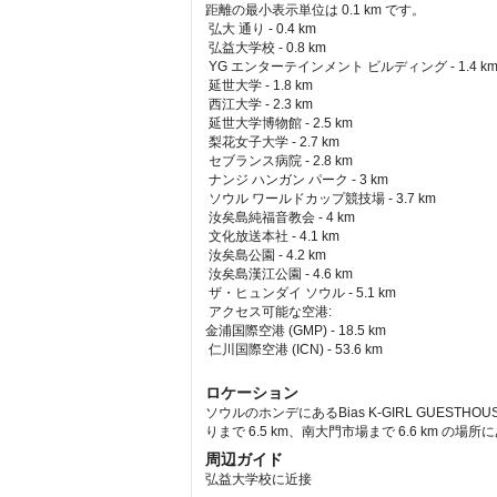
距離の最小表示単位は 0.1 km です。
弘大 通り - 0.4 km  
 弘益大学校 - 0.8 km  
 YG エンターテインメント ビルディング - 1.4 km 
 延世大学 - 1.8 km  
 西江大学 - 2.3 km  
 延世大学博物館 - 2.5 km  
 梨花女子大学 - 2.7 km  
 セブランス病院 - 2.8 km  
 ナンジ ハンガン パーク - 3 km  
 ソウル ワールドカップ競技場 - 3.7 km  
 汝矣島純福音教会 - 4 km  
 文化放送本社 - 4.1 km  
 汝矣島公園 - 4.2 km  
 汝矣島漢江公園 - 4.6 km  
 ザ・ヒュンダイ ソウル - 5.1 km  
アクセス可能な空港: 
金浦国際空港 (GMP) - 18.5 km 
 仁川国際空港 (ICN) - 53.6 km 
ロケーション
ソウルのホンデにあるBias K-GIRL GUESTH
りまで 6.5 km、南大門市場まで 6.6 km の場
周辺ガイド
弘益大学校に近接