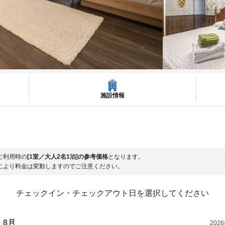
施設情報
ご利用時の
[1室／大人2名1泊]の参考価格
となります。
により料金は変動しますのでご注意ください。
チェックイン・チェックアウト日を選択してください
8月
202