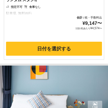
指定不可
食事なし
合計
税・手数料込
/
¥
9,147
〜
¥
4,574
1泊1名あたり
〜
日付を選択する
13枚