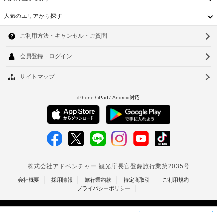
に
キ
ェ
ヘ
て
ッ
人気のエリアから探す
ッ
ル
お
韓
チ
ク
ス
ン
支
国
イ
ソ
に
ス
払
ン
は、
パ
い
台
ウ
冷
時
ま
が
蔵
に
湾
ル
た
必
庫、
政
は
要
電
中
釜
府
美
子
な
発
国
レ
山
容
場
行
ン
ス
合
香
仁
ジ
の
パ
が
が
写
港
(近
川
あ
あ
真
隣)
り
り
ベ
台
付
ま
ま
き
ト
す。
北
す。
手
身
WiFi 
ま
荷
ナ
台
(無
分
た
物
料)
証
ム
料
保
南
を
明
金
管
お
タ
高
書
使
と
サ