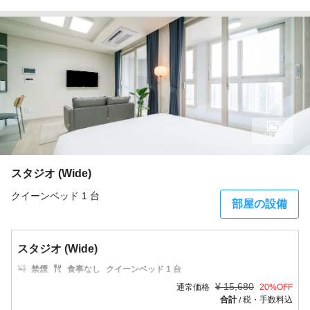
18枚
スタジオ (Wide)
クイーンベッド 1 台
部屋の設備
スタジオ (Wide)
禁煙
食事なし
クイーンベッド 1 台
¥
15,680
通常価格
20
%OFF
合計
税・手数料込
/