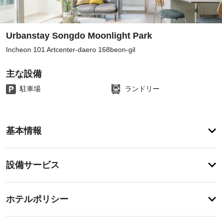
Urbanstay Songdo Moonlight Park
Incheon 101 Artcenter-daero 168beon-gil
主な設備
駐車場
ランドリー
客
基本情報
室
の
設
設
設備サービス
備
備・
と
サ
サ
チ
ー
ー
ホテルポリシー
ェ
ビ
ビ
ッ
ス
ス