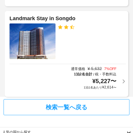
ゲ
全
暖
さ
ス
館
房、
に
ト
禁
薄
よ
Landmark Stay in Songdo
型
料
煙
っ
テ
金
て
レ
が
車
ビ
異
か
椅
が
な
か
子
あ
り
る
り、
対
ま
滞
場
応
す)
在
合
–
を
¥
5,632
通常価格
7
%OFF
が
な
上
満
1泊2名合計
税・手数料込
/
あ
し
喫
記
¥
5,227
〜
り
し
項
¥
2,614
1泊1名あたり
〜
ま
て
ラ
目
い
す
ン
以
た
場
ド
外
だ
検索一覧へ戻る
合
リ
に
け
に
ー
ま
も、
よ
す。
設
現
り、
専
備
地
用
人気の国から探す
チ