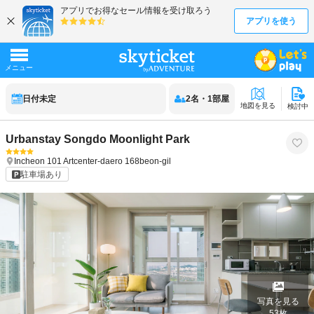
日付未定
2
名
・
1
部屋
地図を見る
検討中
Urbanstay Songdo Moonlight Park
Incheon
101 Artcenter-daero 168beon-gil
駐車場あり
写真を見る
53
枚