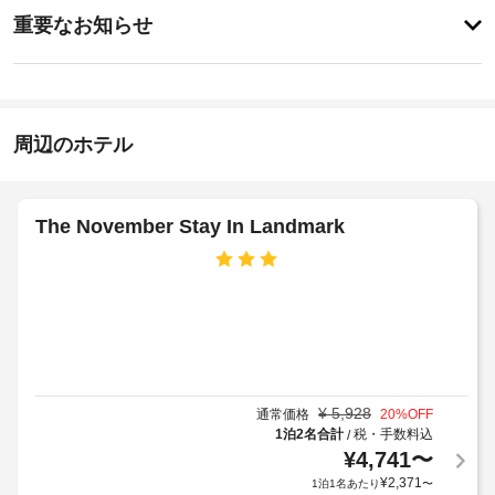
重
全 
ク
重要なお知らせ
134 
要
イ
室
屋
な
ン
あ
根
お
る
16:00
付
そ
知
き
施
れ
ら
周辺のホテル
駐
ぞ
設
せ
れ
車
の
異
場
定
な
客
め
The November Stay In Landmark
る
室
客
る
装
清
室
利
飾
掃
の
清
用
料
の
掃
規
金
施
(要
約
さ
:
リ
に
れ
25000
ク
従
た
KRW
エ
っ
客
¥
5,928
通常価格
20
%OFF
(客
室
ス
て、
1泊2名合計
税・手数料込
/
室
に
ト)
追
¥
4,741
〜
の
は
加
¥
2,371
1泊1名あたり
〜
床
広