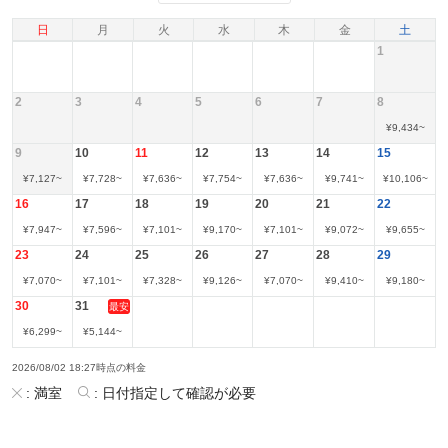
日
月
火
水
木
金
土
1
2
3
4
5
6
7
8
¥
9,434
~
9
10
11
12
13
14
15
¥
7,127
~
¥
7,728
~
¥
7,636
~
¥
7,754
~
¥
7,636
~
¥
9,741
~
¥
10,106
~
16
17
18
19
20
21
22
¥
7,947
~
¥
7,596
~
¥
7,101
~
¥
9,170
~
¥
7,101
~
¥
9,072
~
¥
9,655
~
23
24
25
26
27
28
29
¥
7,070
~
¥
7,101
~
¥
7,328
~
¥
9,126
~
¥
7,070
~
¥
9,410
~
¥
9,180
~
30
31
最安
¥
6,299
~
¥
5,144
~
2026/08/02 18:27時点の料金
:
満室
:
日付指定して確認が必要