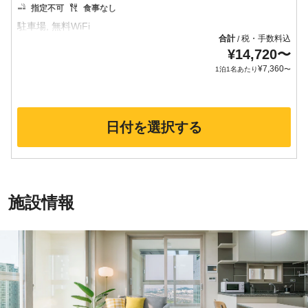
指定不可
食事なし
合計
税・手数料込
/
¥
14,720
〜
¥
7,360
1泊1名あたり
〜
日付を選択する
施設情報