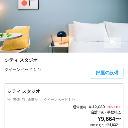
11枚
シティ スタジオ
クイーンベッド 1 台
部屋の設備
シティ スタジオ
禁煙
食事なし
クイーンベッド 1 台
¥
12,080
通常価格
20
%OFF
合計
税・手数料込
/
¥
9,664
〜
¥
4,832
1泊1名あたり
〜