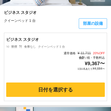
ビジネス スタジオ
クイーンベッド 1 台
部屋の設備
ビジネス スタジオ
禁煙
食事なし
クイーンベッド 1 台
¥
11,711
通常価格
20
%OFF
合計
税・手数料込
/
¥
9,367
〜
¥
4,684
1泊1名あたり
〜
日付を選択する