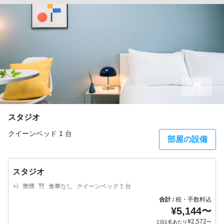
17枚
スタジオ
クイーンベッド 1 台
部屋の設備
スタジオ
禁煙
食事なし
クイーンベッド 1 台
合計
税・手数料込
/
¥
5,144
〜
¥
2,572
1泊1名あたり
〜