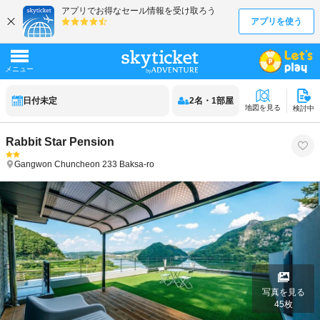
日付未定
2
名
・
1
部屋
地図を見る
検討中
Rabbit Star Pension
Gangwon
Chuncheon
233 Baksa-ro
写真を見る
45
枚