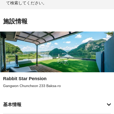
て検索してください。
施設情報
Rabbit Star Pension
Gangwon Chuncheon 233 Baksa-ro
登
録
基本情報
が
あ