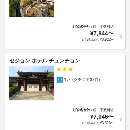
1泊2名合計
税・手数料込
/
¥
7,844
〜
¥
3,922
1泊1名あたり
〜
セジョン ホテル チュンチョン
(クチコミ32件)
良い
3.8
1泊2名合計
税・手数料込
/
¥
7,046
〜
¥
3,523
1泊1名あたり
〜