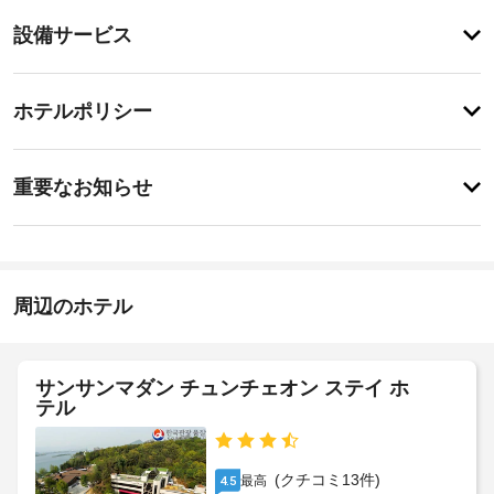
り
登
ま
設備サービス
録
せ
が
ん
あ
登
り
録
ホテルポリシー
ま
が
せ
あ
ん
特
り
に
ま
重要なお知らせ
あ
せ
り
ん
ま
せ
ん
周辺のホテル
サンサンマダン チュンチェオン ステイ ホ
テル
(クチコミ13件)
最高
4.5