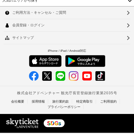
人気のエリアから探す
韓
国
ソ
台
ウ
湾
ル
中
釜
国
山
香
仁
港
川
ベ
台
ト
北
ナ
台
ム
南
タ
高
イ
雄