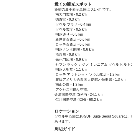
近くの観光スポット
距離の最小表示単位は 0.1 km です。
南大門市場 - 0.2 km  
 徳寿宮 - 0.3 km  
 ソウル プラザ - 0.4 km  
 ソウル市庁 - 0.5 km  
 明洞通り - 0.5 km  
 新世界百貨店 - 0.6 km  
 ロッテ百貨店 - 0.6 km  
 明洞ナンタ劇場 - 0.6 km  
 清渓川 - 0.8 km  
 光化門広場 - 0.9 km  
 セブン ラック カジノ ミレニアム ソウル ヒルトン支店 
 明洞大聖堂 - 1.1 km  
 ロッテ アウトレット ソウル駅店 - 1.3 km  
 在韓アメリカ合衆国大使館と領事館 - 1.3 km  
 南山公園 - 1.3 km  
アクセス可能な空港: 
金浦国際空港 (GMP) - 24.1 km 
 仁川国際空港 (ICN) - 60.2 km 
ロケーション
ソウル中心部にあるUH Suite Seoul Squa
あります。
周辺ガイド