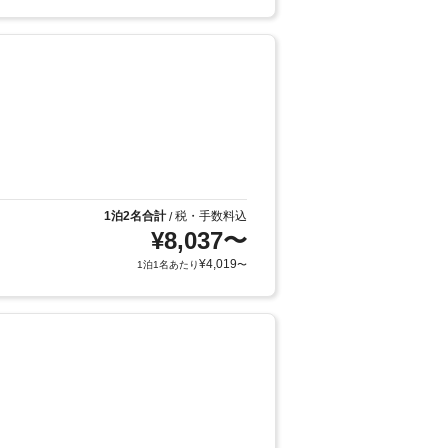
1泊2名合計
税・手数料込
/
¥
8,037
〜
¥
4,019
1泊1名あたり
〜