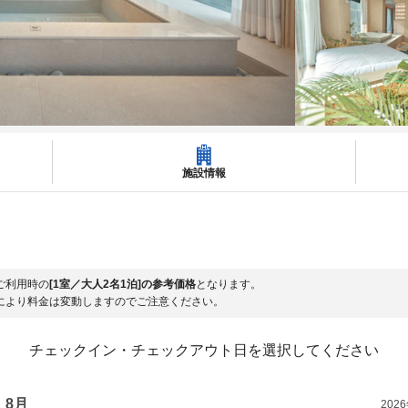
施設情報
ご利用時の
[1室／大人2名1泊]の参考価格
となります。
により料金は変動しますのでご注意ください。
チェックイン・チェックアウト日を選択してください
8月
202