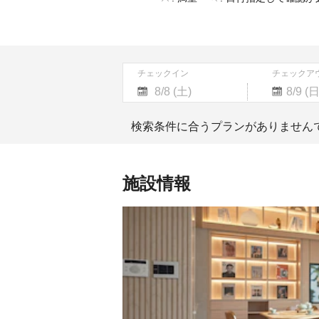
チェックイン
チェックア
Navigate
Navigate
forward
backward
検索条件に合うプランがありません
to
to
interact
interact
with
with
the
the
施設情報
calendar
calendar
and
and
select
select
a
a
date.
date.
Press
Press
the
the
question
question
mark
mark
key
key
to
to