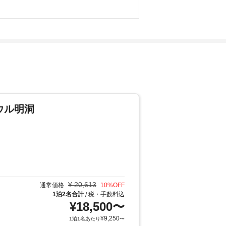
ウル明洞
¥
20,613
通常価格
10
%OFF
1泊2名合計
税・手数料込
/
¥
18,500
〜
¥
9,250
1泊1名あたり
〜