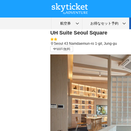
UH Suite Seoul Square
Seoul
43 Namdaemun-ro 1-gil, Jung-gu
WiFi無料