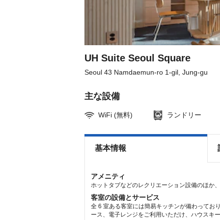
get
get
the
the
keyboard
keyboard
shortcuts
shortcuts
for
for
changing
changing
dates.
dates.
UH Suite Seoul Square
Seoul 43 Namdaemun-ro 1-gil, Jung-gu
主な設備
WiFi (無料)
ランドリー
基本情報
アメニティ
ホットタブなどのレクリエーション設備のほか、W
客室の設備とサービス
全 6 室ある客室には簡易キッチンが備わってお
ース、電子レンジをご利用いただけ、ハウスキーピ