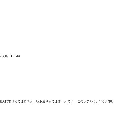
- 1.1 km  
reは、南大門市場まで徒歩 3 分、明洞通りまで徒歩 6 分です。 このホテルは、ソウル市庁まで