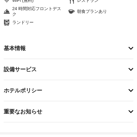
WiFi (無料)
レストラン
24 時間対応フロントデス
朝食プランあり
ク
ランドリー
ア
基本情報
メ
ニ
テ
設
設備サービス
ィ
備・
屋
内
サ
チ
プ
ー
ホテルポリシー
ー
ェ
ビ
ル、
ッ
フ
ス
重
ク
ィ
重要なお知らせ
ッ
要
イ
ト
車
な
ン
ネ
椅
お
15:00
ス
子
セ
知