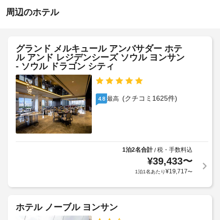
対
施
ン
ら
周辺のホテル
応
設
タ
せ
(制
ー
の
と
限
定
プ
い
あ
め
グランド メルキュール アンバサダー ホテ
ー
っ
り)
ル アンド レジデンシーズ ソウル ヨンサン
る
ル
た
- ソウル ドラゴン シティ
利
利
レ
バ
用
ク
用
リ
ン
規
料
エ
ケ
約
(クチコミ1625件)
最高
4.8
は、
ー
ッ
に
セ
シ
ト
従
ッ
ョ
ホ
っ
シ
ン
ー
て、
設
ョ
備
ル
追
1泊2名合計
税・手数料込
/
ン
を
¥
39,433
〜
加
ご
ぜ
ゲ
ロ
と
¥
19,717
1泊1名あたり
〜
ひ
ス
ッ
に
ご
ト
カ
1
利
料
ー
用
名
ホテル ノーブル ヨンサン
く
金
利
あ
だ