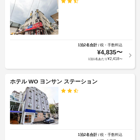
が
用
た
さ
か
可
り
い。
か
KRW
こ
る
会
11,000
の
場
ホ
議
～
テ
合
室
15,000
ル
が
の
で
で
1泊2名合計
税・手数料込
/
あ
数
す。
は、
¥
4,835
〜
り
:
13
WiFi 
¥
2,418
1泊1名あたり
〜
ま
8
歳
(無
す
料)、
以
コ
場
上
プ
ン
合
の
ホテル WO ヨンサン ステーション
ー
シ
に
お
ル
ェ
よ
客
リ
ル
り、
様
ジ
フ
チ
ュ 
が
ト
サ
ェ
プ
(施
ー
ッ
ー
設
ビ
ク
ル
内)
ス、
イ
を
ウ
1泊2名合計
税・手数料込
/
ン