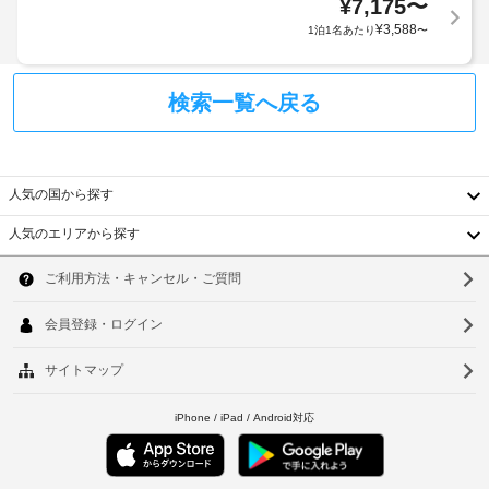
ご
ェ
WiFi
¥
7,175
〜
時
デ
利
(無
¥
3,588
1泊1名あたり
〜
ィ
に
用
料)
ン
政
の
グ
府
場
点
サ
検索一覧へ戻る
発
合、
ー
字
行
記
ビ
表
の
ス
載
記
を
写
の
人気の国から探す
ご
真
オ
屋
利
付
プ
人気のエリアから探す
用
内
き
韓
シ
い
プ
身
ョ
た
ー
国
ソ
分
だ
ン
ル
け
証
施
台
ウ
の
ま
明
設
数
す。
湾
ル
書
利
:
お
と
用
中
釜
1
食
付
料
国
事
山
随
が
ウ
お
費
適
香
仁
ェ
食
用
用