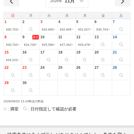
11月
2026年
日
月
火
水
木
金
土
1
2
3
4
5
6
7
¥
30,703
~
¥
32,945
~
¥
32,945
~
¥
31,627
~
¥
30,703
~
8
9
10
11
12
13
14
最安
¥
30,703
~
¥
24,730
~
¥
25,589
~
¥
27,342
~
¥
29,476
~
15
16
17
18
19
20
21
¥
26,222
~
22
23
24
25
26
27
28
29
30
2026/08/03 13:10時点の料金
:
満室
:
日付指定して確認が必要