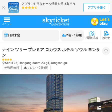
日付未定
2
名
・
1
部屋
地図を見る
検討中
ナイン ツリー プレミア ロカウス ホテル ソウル ヨンサ
ン
Seoul
25, Hangang-daero 23-gil, Yongsan-gu
WiFi無料
フロント24時間