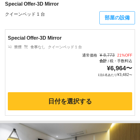
Special Offer-3D Mirror
クイーンベッド 1 台
部屋の設備
Special Offer-3D Mirror
禁煙
食事なし
クイーンベッド 1 台
¥
8,773
通常価格
21
%OFF
合計
税・手数料込
/
¥
6,964
〜
¥
3,482
1泊1名あたり
〜
日付を選択する