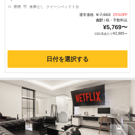
禁煙
食事なし
クイーンベッド 1 台
¥
7,663
通常価格
25
%OFF
合計
税・手数料込
/
¥
5,769
〜
¥
2,885
1泊1名あたり
〜
日付を選択する
7枚