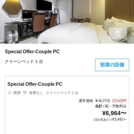
7枚
Special Offer-Couple PC
クイーンベッド 1 台
部屋の設備
Special Offer-Couple PC
禁煙
食事なし
クイーンベッド 1 台
¥
8,773
通常価格
21
%OFF
合計
税・手数料込
/
¥
6,964
〜
¥
3,482
1泊1名あたり
〜