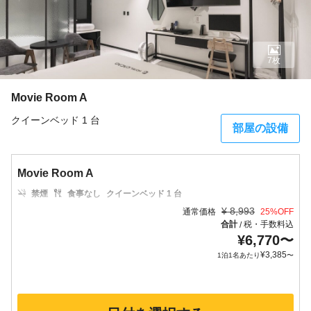
7枚
Movie Room A
クイーンベッド 1 台
部屋の設備
Movie Room A
禁煙
食事なし
クイーンベッド 1 台
¥
8,993
通常価格
25
%OFF
合計
税・手数料込
/
¥
6,770
〜
¥
3,385
1泊1名あたり
〜