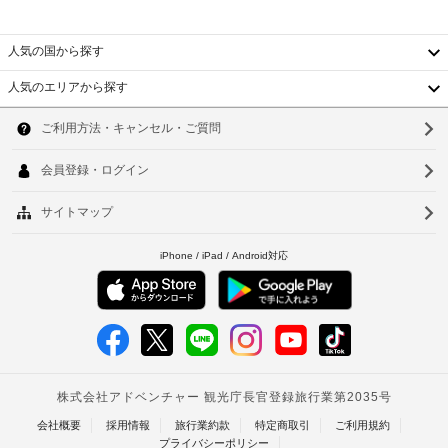
に
対
ト
ま
政
応
を
す。
府
フ
ご
バ
人気の国から探す
発
ロ
ス
利
行
ル
人気のエリアから探す
ン
用
韓
ー
の
ト
い
ム
写
デ
た
国
ソ
に
真
ス
だ
は、
台
付
ウ
ク
け
個
き
別
ま
湾
ル
身
の
WiFi
す
浴
中
分
釜
(無
(有
槽
証
料)
料)
国
と
山
明
シ
香
書
上
仁
ャ
と
記
ワ
港
川
付
ー、
項
ビ
随
ベ
目
台
デ、
費
以
ト
ヘ
北
用
外
ア
精
ナ
に
台
ド
算
も、
ラ