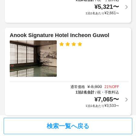
サ
か
コ
け
¥
5,321
〜
ー
る
ン
ま
¥
2,661
1泊1名あたり
〜
ビ
ピ
場
す
ュ
ス
合
(有
ー
が
料)
タ
駐
あ
Anook Signature Hotel Incheon Guwol
空
ー
車
り
が
室
場
ま
備
状
わ
(無
す
況
っ
料)
場
に
て
合
よ
お
に
エ
り、
り、
よ
レ
WiFi 
レ
り、
ベ
(無
¥
8,900
通常価格
21
%OFF
イ
料)
チ
ー
1泊2名合計
税・手数料込
/
ト
も
ェ
タ
¥
7,065
〜
チ
ご
ッ
ー
¥
3,533
ェ
1泊1名あたり
〜
利
ク
ッ
用
イ
24
い
ク
ン
た
時
検索一覧へ戻る
ア
だ
時
間
ウ
け