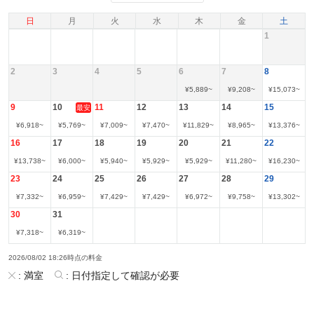
日
月
火
水
木
金
土
1
2
3
4
5
6
7
8
¥
5,889
~
¥
9,208
~
¥
15,073
~
9
10
11
12
13
14
15
最安
¥
6,918
~
¥
5,769
~
¥
7,009
~
¥
7,470
~
¥
11,829
~
¥
8,965
~
¥
13,376
~
16
17
18
19
20
21
22
¥
13,738
~
¥
6,000
~
¥
5,940
~
¥
5,929
~
¥
5,929
~
¥
11,280
~
¥
16,230
~
23
24
25
26
27
28
29
¥
7,332
~
¥
6,959
~
¥
7,429
~
¥
7,429
~
¥
6,972
~
¥
9,758
~
¥
13,302
~
30
31
¥
7,318
~
¥
6,319
~
2026/08/02 18:26時点の料金
:
満室
:
日付指定して確認が必要