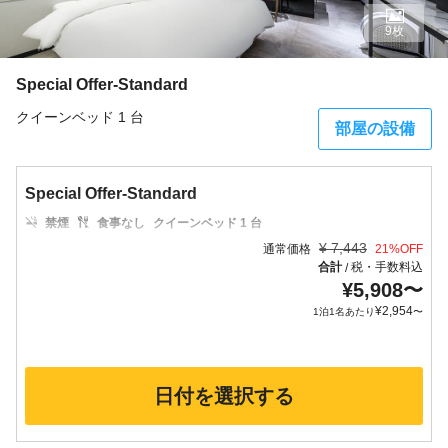
9枚
Special Offer-Standard
クイーンベッド 1 台
部屋の設備
Special Offer-Standard
禁煙
食事なし
クイーンベッド 1 台
¥
7,443
通常価格
21
%OFF
合計
税・手数料込
/
¥
5,908
〜
¥
2,954
1泊1名あたり
〜
日付を選択する