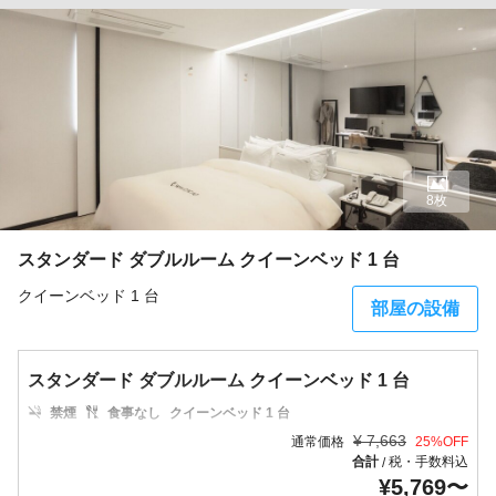
8枚
スタンダード ダブルルーム クイーンベッド 1 台
クイーンベッド 1 台
部屋の設備
スタンダード ダブルルーム クイーンベッド 1 台
禁煙
食事なし
クイーンベッド 1 台
¥
7,663
通常価格
25
%OFF
合計
税・手数料込
/
¥
5,769
〜