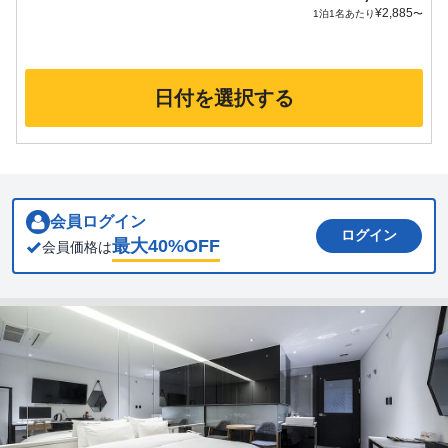
¥
2,885
1泊1名あたり
〜
日付を選択する
会員ログイン
ログイン
最大
40
%OFF
会員価格は