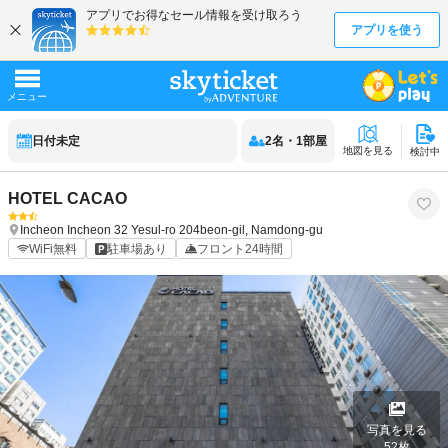
日付未定
2
名
・
1
部屋
地図を見る
検討中
HOTEL CACAO
Incheon
Incheon
32 Yesul-ro 204beon-gil, Namdong-gu
WiFi無料
駐車場あり
フロント24時間
写真を見る
52
枚