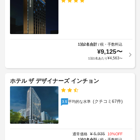
リ
ト)
る
の
ー
装
定
チ
飾
全
め
ェ
の
館
る
の
ッ
禁
利
施
ク
煙
さ
用
イ
れ
規
1泊2名合計
税・手数料込
/
ン
た
車
¥
9,125
〜
約
も、
客
椅
に
¥
4,563
1泊1名あたり
〜
空
室
子
従
で、
室
対
っ
お
状
応
く
て、
況
ホテル ザ デザイナーズ インチョン
–
つ
追
に
ろ
な
加
よ
ぎ
し
ゲ
り
く
(クチコミ67件)
平均的な水準
3.5
ス
だ
ご
手
ト
さ
利
荷
い。
料
用
客
物
金
い
室
保
が
た
に
¥
5,935
通常価格
10
%OFF
管
か
だ
は
1泊2名合計
税・手数料込
/