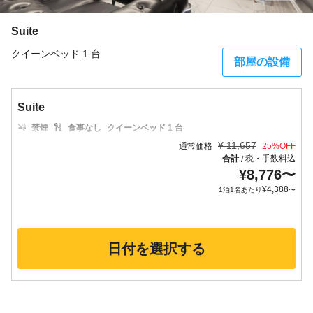
Suite
クイーンベッド 1 台
部屋の設備
Suite
禁煙
食事なし
クイーンベッド 1 台
¥
11,657
通常価格
25
%OFF
合計
税・手数料込
/
¥
8,776
〜
¥
4,388
1泊1名あたり
〜
日付を選択する