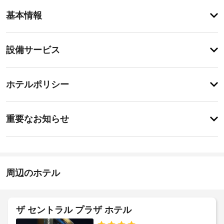
客
基本情報
室
の
設
設
設備サービス
備
備・
と
サ
サ
チ
ー
ー
ホテルポリシー
ェ
ビ
ビ
ッ
ス
ス
重
全
ク
重要なお知らせ
部
要
イ
で 
客
な
ン
54 
室
お
室
16:00
清
あ
-
知
掃
る
指
ら
周辺のホテル
(要
そ
定
せ
れ
な
リ
ぞ
し
ク
れ
ア
エ
ザ セントラル プラザ ホテル
施
異
ー
ス
な
設