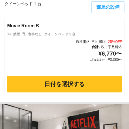
クイーンベッド 1 台
部屋の設備
Movie Room B
禁煙
食事なし
クイーンベッド 1 台
¥
8,993
通常価格
25
%OFF
合計
税・手数料込
/
¥
6,770
〜
¥
3,385
1泊1名あたり
〜
日付を選択する