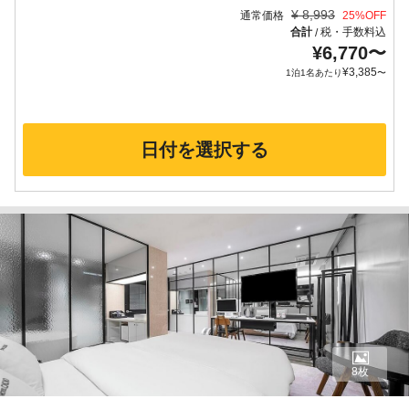
¥
8,993
通常価格
25
%OFF
合計
税・手数料込
/
¥
6,770
〜
¥
3,385
1泊1名あたり
〜
日付を選択する
8枚