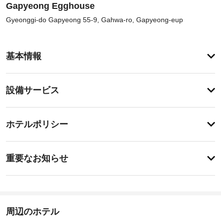
Gapyeong Egghouse
Gyeonggi-do Gapyeong 55-9, Gahwa-ro, Gapyeong-eup
ア
基本情報
メ
ニ
テ
設
設備サービス
ィ
備・
こ
の
サ
登
ペ
録
ー
ホテルポリシー
ン
が
ビ
シ
あ
ョ
ス
特
り
ン
に
ま
重要なお知らせ
で
あ
せ
は、
指
り
ん
喫
ま
定
煙
せ
喫
ス
ん
煙
ペ
周辺のホテル
ス
ー