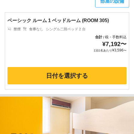
部屋の設備
ベーシック ルーム 1 ベッドルーム (ROOM 305)
禁煙
食事なし
シングル二段ベッド 2 台
合計
税・手数料込
/
¥
7,192
〜
¥
3,596
1泊1名あたり
〜
日付を選択する