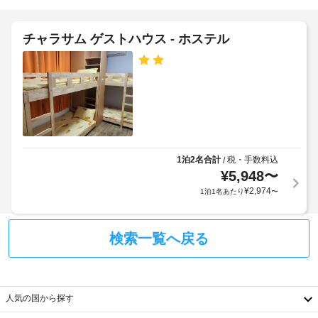
ペ
ス
な
ー
ど
ス
チャラサム ゲストハウス - ホステル
を
提
車
供
椅
し
て
子
い
対
ま
応
す。
–
客
な
1泊2名合計
税・手数料込
/
室
し
¥
5,948
〜
の
¥
2,974
1泊1名あたり
〜
設
備
と
検索一覧へ戻る
サ
ー
ビ
ス
人気の国から探す
全
部