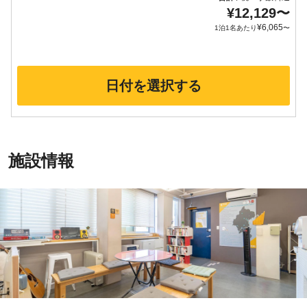
¥
12,129
〜
¥
6,065
1泊1名あたり
〜
日付を選択する
施設情報