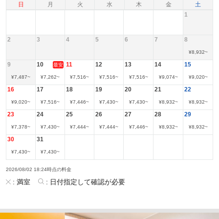
日
月
火
水
木
金
土
1
2
3
4
5
6
7
8
¥
8,932
~
9
10
11
12
13
14
15
最安
¥
7,487
~
¥
7,262
~
¥
7,516
~
¥
7,516
~
¥
7,516
~
¥
9,074
~
¥
9,020
~
16
17
18
19
20
21
22
¥
9,020
~
¥
7,516
~
¥
7,446
~
¥
7,430
~
¥
7,430
~
¥
8,932
~
¥
8,932
~
23
24
25
26
27
28
29
¥
7,378
~
¥
7,430
~
¥
7,444
~
¥
7,444
~
¥
7,446
~
¥
8,932
~
¥
8,932
~
30
31
¥
7,430
~
¥
7,430
~
2026/08/02 18:24時点の料金
:
満室
:
日付指定して確認が必要