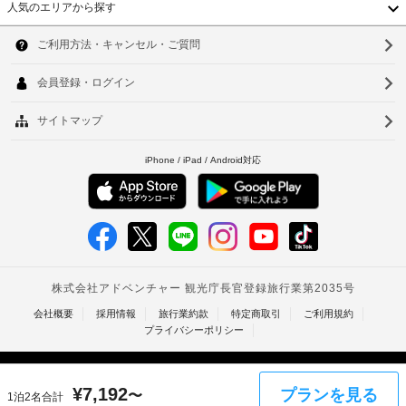
人気のエリアから探す
で 
韓
15 
室
国
ソ
あ
る
台
ウ
客
室
湾
ル
に
中
は
釜
冷
国
山
蔵
庫、
香
仁
液
晶
港
川
テ
ベ
レ
台
ビ
ト
北
が
あ
ナ
台
り
ま
ム
南
す。
客
タ
高
室
¥
7,192
プランを見る
〜
1泊2名合計
イ
で
雄