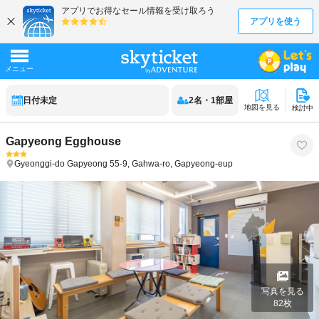
日付未定
2
名
・
1
部屋
地図を見る
検討中
Gapyeong Egghouse
Gyeonggi-do
Gapyeong
55-9, Gahwa-ro, Gapyeong-eup
写真を見る
82
枚