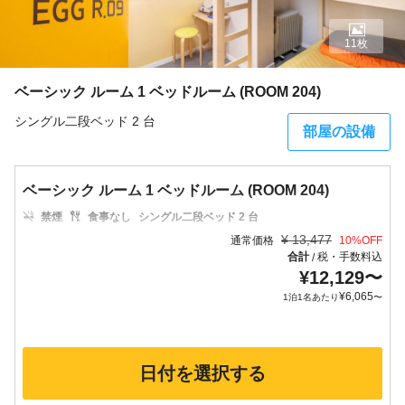
11枚
ベーシック ルーム 1 ベッドルーム (ROOM 204)
シングル二段ベッド 2 台
部屋の設備
ベーシック ルーム 1 ベッドルーム (ROOM 204)
禁煙
食事なし
シングル二段ベッド 2 台
¥
13,477
通常価格
10
%OFF
合計
税・手数料込
/
¥
12,129
〜
¥
6,065
1泊1名あたり
〜
日付を選択する