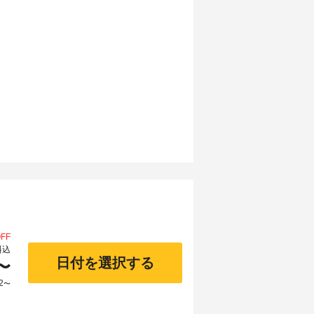
FF
料込
日付を選択する
〜
2
〜