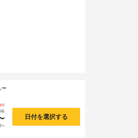
ュー
FF
料込
日付を選択する
〜
2
〜