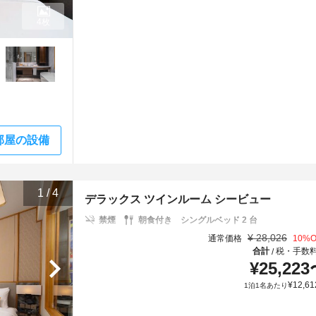
4枚
部屋の設備
1
/
4
デラックス ツインルーム シービュー
禁煙
朝食付き
シングルベッド 2 台
¥
28,026
通常価格
10
%O
合計
税・手数
/
¥
25,223
¥
12,61
1泊1名あたり