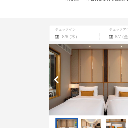
チェックイン
チェックア
Navigate
Navigate
forward
backward
to
to
interact
interact
with
with
the
the
calendar
calendar
and
and
select
select
a
a
date.
date.
Press
Press
the
the
question
question
mark
mark
key
key
to
to