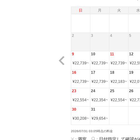
日
月
火
水
2
3
4
5
9
10
11
12
¥
22,739
~
¥
22,739
~
¥
22,739
~
¥
22,5
16
17
18
19
¥
22,739
~
¥
22,739
~
¥
22,183
~
¥
22,0
23
24
25
26
¥
22,554
~
¥
22,354
~
¥
22,554
~
¥
22,7
30
31
¥
30,208
~
¥
29,654
~
2026/07/31 03:05時点の料金
:
満室
:
日付指定して確認が