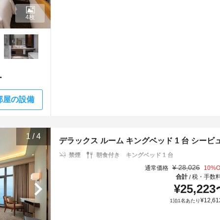
4枚
ー
部屋の設備
1
/
4
デラックス ルーム キングベッド 1 台 シービ
禁煙
朝食付き
キングベッド 1 台
¥
28,026
通常価格
10
%O
合計
税・手数
/
¥
25,223
¥
12,61
1泊1名あたり