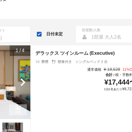
部屋数/人数
ウト
日付未定
1部屋 大人2名
1
/
4
デラックス ツインルーム (Executive)
禁煙
朝食付き
シングルベッド 2 台
¥
19,528
通常価格
11
%O
合計
税・手数
/
¥
17,444
¥
8,72
1泊1名あたり
4枚