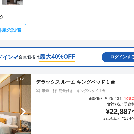
)
部屋の設備
最大
40
%OFF
グイン
会員価格は
ログインす
1
/
4
デラックス ルーム キングベッド 1 台
禁煙
朝食付き
キングベッド 1 台
¥
25,431
通常価格
10
%O
合計
税・手数
/
¥
22,887
¥
11,44
1泊1名あたり