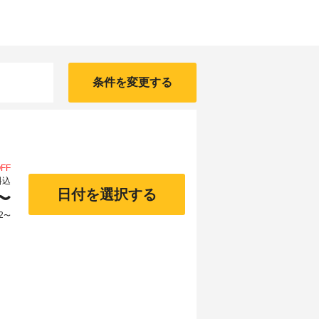
条件を変更する
FF
料込
日付を選択する
〜
2
〜