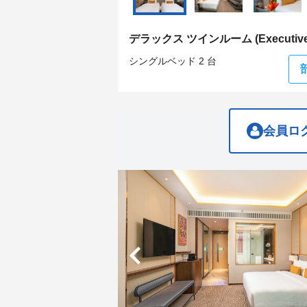
get
get
the
the
keyboard
keyboard
デラックス ツインルーム (Executive
shortcuts
shortcuts
for
for
シングルベッド 2 台
changing
changing
dates.
dates.
会員ロ