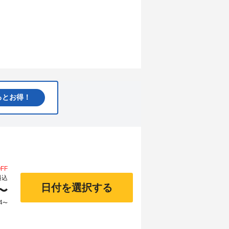
るとお得！
FF
料込
日付を選択する
〜
4
〜