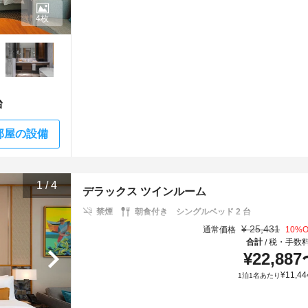
4枚
台
部屋の設備
1
/
4
デラックス ツインルーム
禁煙
朝食付き
シングルベッド 2 台
¥
25,431
通常価格
10
%O
合計
税・手数
/
¥
22,887
¥
11,44
1泊1名あたり