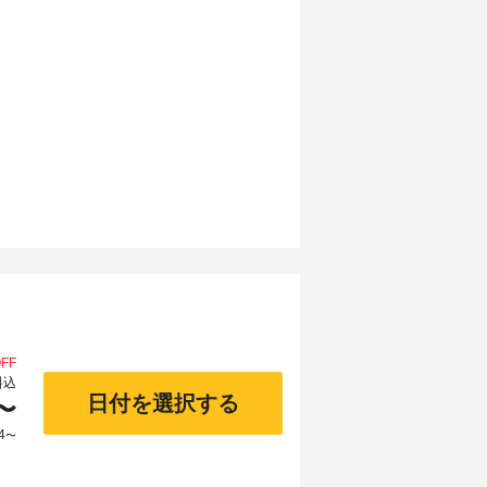
FF
料込
日付を選択する
〜
4
〜