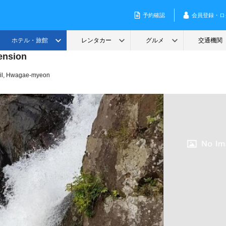
ension
gil, Hwagae-myeon