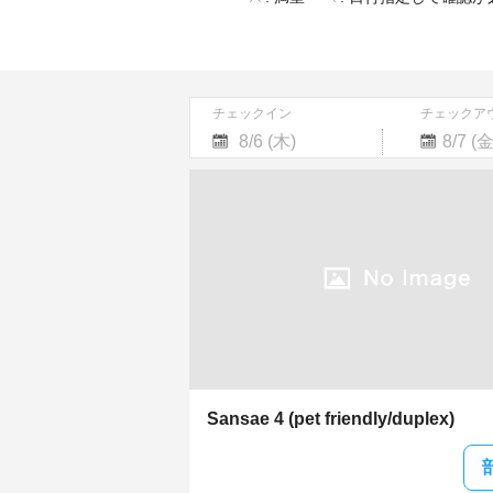
チェックイン
チェックア
Navigate
Navigate
forward
backward
to
to
interact
interact
with
with
the
the
calendar
calendar
and
and
select
select
a
a
date.
date.
Press
Press
the
the
Sansae 4 (pet friendly/duplex)
question
question
mark
mark
key
key
to
to