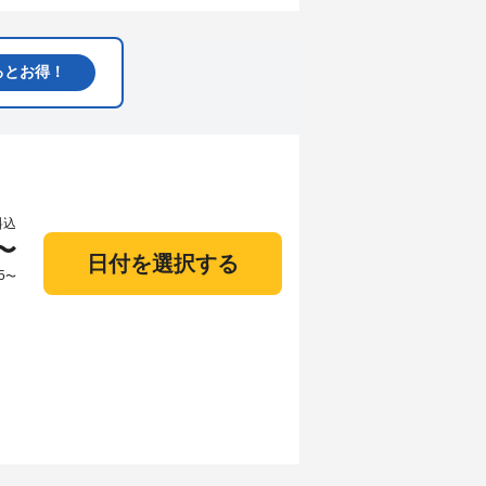
るとお得！
料込
〜
日付を選択する
5
〜