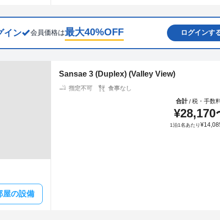
最大
40
%OFF
グイン
会員価格は
ログインす
Sansae 3 (Duplex) (Valley View)
指定不可
食事なし
合計
税・手数
/
¥
28,170
¥
14,08
1泊1名あたり
部屋の設備