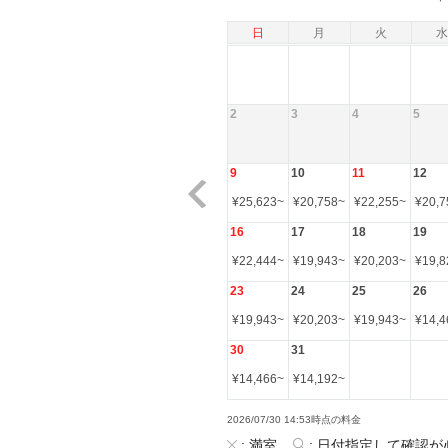
日
月
火
水
2
3
4
5
9
10
11
12
¥
25,623
~
¥
20,758
~
¥
22,255
~
¥
20,7
16
17
18
19
¥
22,444
~
¥
19,943
~
¥
20,203
~
¥
19,8
23
24
25
26
¥
19,943
~
¥
20,203
~
¥
19,943
~
¥
14,4
30
31
¥
14,466
~
¥
14,192
~
2026/07/30 14:53時点の料金
:
満室
:
日付指定して確認が