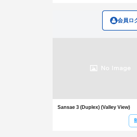
get
get
the
the
keyboard
keyboard
shortcuts
shortcuts
会員ロ
for
for
changing
changing
dates.
dates.
Sansae 3 (Duplex) (Valley View)