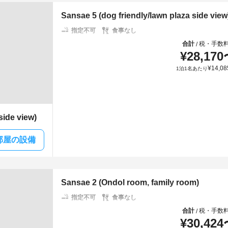
Sansae 5 (dog friendly/lawn plaza side view
指定不可
食事なし
合計
税・手数
/
¥
28,170
¥
14,08
1泊1名あたり
side view)
部屋の設備
Sansae 2 (Ondol room, family room)
指定不可
食事なし
合計
税・手数
/
¥
30,424