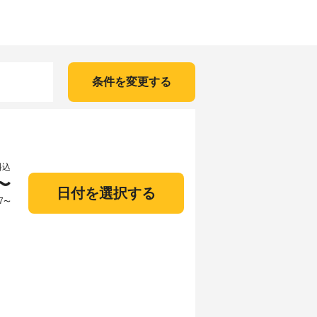
条件を変更する
料込
〜
日付を選択する
7
〜