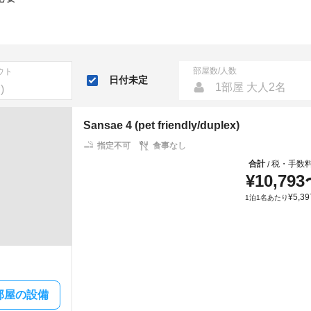
部屋数/人数
ウト
日付未定
1部屋 大人2名
Sansae 4 (pet friendly/duplex)
指定不可
食事なし
合計
税・手数
/
¥
10,793
¥
5,39
1泊1名あたり
部屋の設備