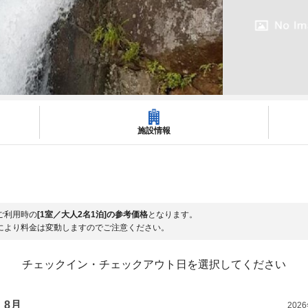
施設情報
ご利用時の
[1室／大人2名1泊]の参考価格
となります。
により料金は変動しますのでご注意ください。
チェックイン・チェックアウト日を選択してください
8月
202