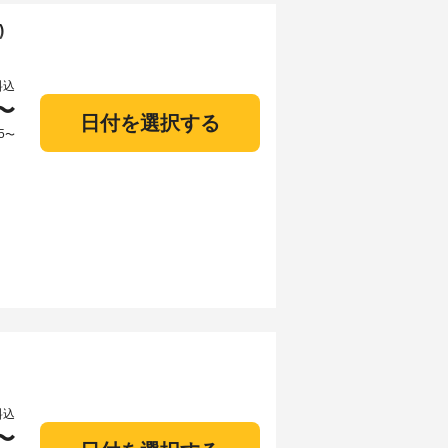
)
料込
〜
日付を選択する
5
〜
料込
〜