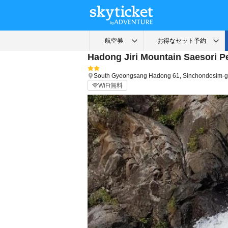
Hadong Jiri Mountain Saesori P
South Gyeongsang
Hadong
61, Sinchondosim-
WiFi無料