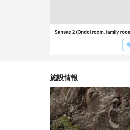
Sansae 2 (Ondol room, family roo
施設情報