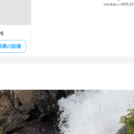
¥
15,21
1泊1名あたり
m)
部屋の設備