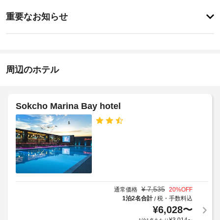
ス
事
ク
重要なお知らせ
前
イ
韓
に
ン
国
知
15:00
語
-
る
23:00
べ
周辺のホテル
全
チ
き
室
ェ
ホ
Wi-
ッ
Fi
テ
Sokcho Marina Bay hotel
ク
無
ル
ア
料
ポ
ウ
リ
公
ト
シ
共
11:00
ー
エ
リ
ホ
ア
テ
¥
7,535
通常価格
20
%OFF
に
ル
1泊2名合計
税・手数料込
/
エ
¥
6,028
〜
で
ア
は