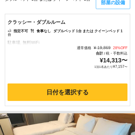
部屋の設備
クラッシー・ダブルルーム
指定不可
食事なし
ダブルベッド 1台 または クイーンベッド 1
台
¥
19,869
通常価格
28
%OFF
合計
税・手数料込
/
¥
14,313
〜
¥
7,157
1泊1名あたり
〜
日付を選択する