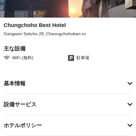
Chungchoho Best Hotel
Gangwon Sokcho 28, Cheongchohoban-ro
主な設備
WiFi (無料)
駐車場
登
録
基本情報
が
あ
り
設
ま
設備サービス
せ
備・
ん
サ
チ
ー
ホテルポリシー
ェ
ビ
ッ