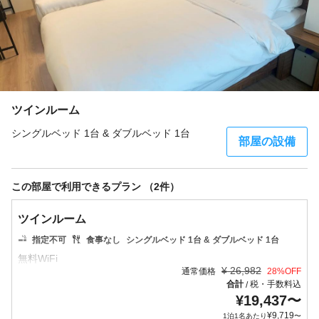
ツインルーム
シングルベッド 1台 & ダブルベッド 1台
部屋の設備
この部屋で利用できるプラン （2件）
ツインルーム
指定不可
食事なし
シングルベッド 1台 & ダブルベッド 1台
¥
26,982
通常価格
28
%OFF
合計
税・手数料込
/
¥
19,437
〜
¥
9,719
1泊1名あたり
〜