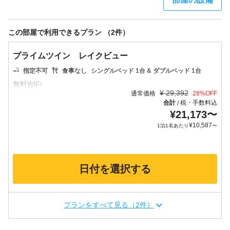
この部屋で利用できるプラン （2件）
プライムツイン レイクビュー
指定不可
食事なし
シングルベッド 1台 & ダブルベッド 1台
¥
29,392
通常価格
28
%OFF
合計
税・手数料込
/
¥
21,173
〜
¥
10,587
1泊1名あたり
〜
日付を選択する
プランをすべて見る（2件）