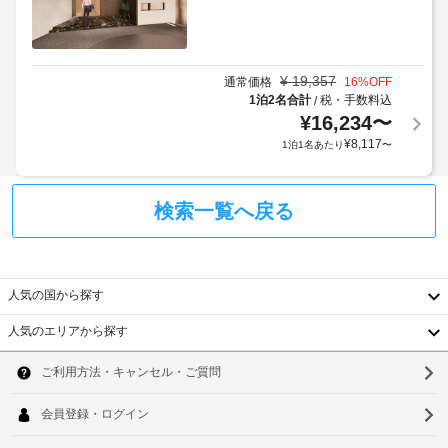
す。
チ
ご
ェ
予
ッ
約
ク
¥
19,357
通常価格
16
%OFF
の
イ
1泊2名合計
税・手数料込
/
際
ン/
¥
16,234
〜
は、
チ
¥
8,117
1泊1名あたり
〜
電
ェ
話
ッ
番
ク
検索一覧へ戻る
号
ア
を
ウ
ご
ト
入
人気の国から探す
力
禁
く
人気のエリアから探す
煙
韓
だ
ル
さ
ー
国
ソ
い。
ム
お
台
ウ
問
無
湾
ル