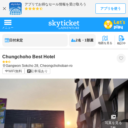
日付未定
2
名
・
1
部屋
地図を見る
検討中
Chungchoho Best Hotel
Gangwon
Sokcho
28, Cheongchohoban-ro
WiFi無料
駐車場あり
写真を見る
5
枚