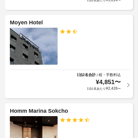
¥
3,014
1泊1名あたり
〜
コ
「非
ン
接
触
Moyen Hotel
清
型
掃
チ
（毎
ェ
日）
ッ
ク
イ
エ
ン」
レ
サ
ベ
1泊2名合計
税・手数料込
/
ー
ー
¥
4,851
〜
ビ
タ
¥
2,426
1泊1名あたり
〜
ス
ー
の
み
プ
行
ラ
Homm Marina Sokcho
っ
イ
て
ベ
い
ー
ま
ト