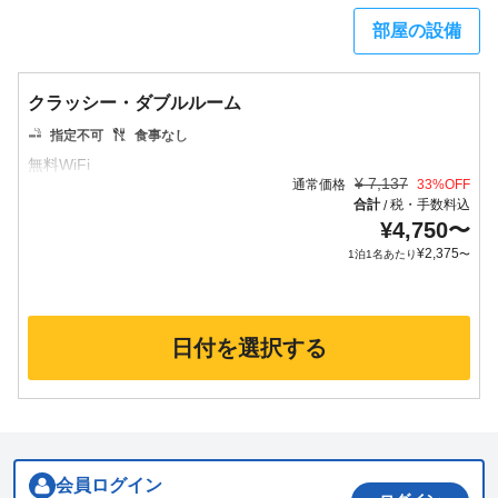
部屋の設備
クラッシー・ダブルルーム
指定不可
食事なし
¥
7,137
通常価格
33
%OFF
合計
税・手数料込
/
¥
4,750
〜
¥
2,375
1泊1名あたり
〜
日付を選択する
会員ログイン