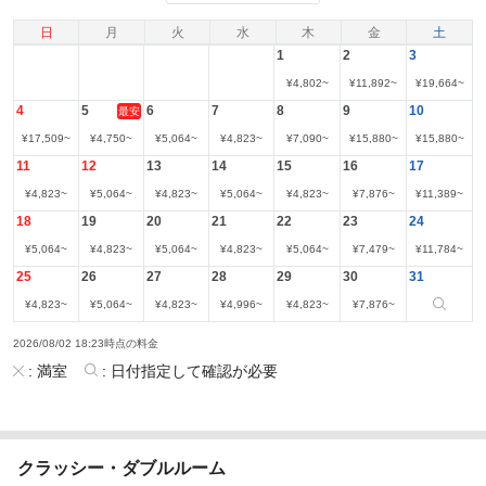
日
月
火
水
木
金
土
1
2
3
¥
4,802
~
¥
11,892
~
¥
19,664
~
4
5
6
7
8
9
10
最安
¥
17,509
~
¥
4,750
~
¥
5,064
~
¥
4,823
~
¥
7,090
~
¥
15,880
~
¥
15,880
~
11
12
13
14
15
16
17
¥
4,823
~
¥
5,064
~
¥
4,823
~
¥
5,064
~
¥
4,823
~
¥
7,876
~
¥
11,389
~
18
19
20
21
22
23
24
¥
5,064
~
¥
4,823
~
¥
5,064
~
¥
4,823
~
¥
5,064
~
¥
7,479
~
¥
11,784
~
25
26
27
28
29
30
31
¥
4,823
~
¥
5,064
~
¥
4,823
~
¥
4,996
~
¥
4,823
~
¥
7,876
~
2026/08/02 18:23時点の料金
:
満室
:
日付指定して確認が必要
クラッシー・ダブルルーム