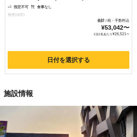
指定不可
食事なし
合計
税・手数料込
/
¥
53,042
〜
¥
26,521
1泊1名あたり
〜
日付を選択する
施設情報