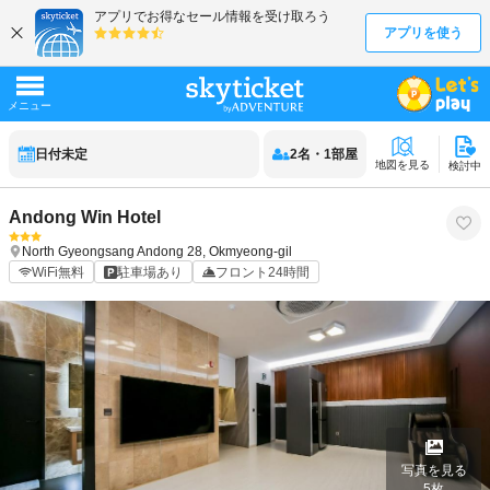
日付未定
2
名
・
1
部屋
地図を見る
検討中
Andong Win Hotel
North Gyeongsang
Andong
28, Okmyeong-gil
WiFi無料
駐車場あり
フロント24時間
写真を見る
5
枚