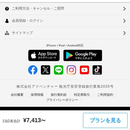
適
韓
ッ
さ
プ
国
を
ソ
お
台
ウ
清
約
束
掃
湾
ル
し
（毎
ま
中
釜
日）
す。
国
ご
山
エ
滞
香
仁
在
レ
中
ベ
港
川
も
ー
無
ベ
台
タ
料
ー
の
ト
北
イ
ナ
ン
台
全
タ
館
ム
南
ー
禁
ネ
タ
高
煙
ッ
¥
7,413
プランを見る
〜
1泊2名合計
ト
イ
雄
接
フ