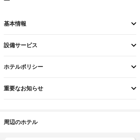
客
基本情報
室
の
設
設
設備サービス
備
備・
と
サ
サ
チ
ー
ー
ホテルポリシー
ェ
ビ
ビ
ッ
ス
ス
特
ア
ク
に
重要なお知らせ
ン
イ
あ
ド
韓
り
ン
ン 
ま
国
ウ
17:00
せ
語
ィ
ん
チ
ン 
周辺のホテル
ェ
ホ
全
テ
ッ
室
ル
Wi-
ク