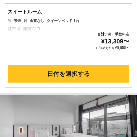
スイートルーム
禁煙
食事なし
クイーンベッド 1台
合計
税・手数料込
/
¥
13,309
〜
¥
6,655
1泊1名あたり
〜
日付を選択する