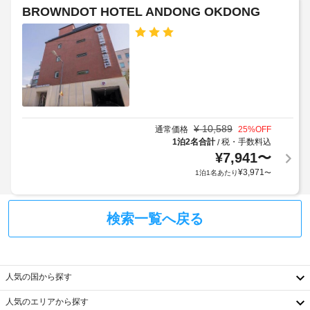
一
Fi
BROWNDOT HOTEL ANDONG OKDONG
ア
流
無
の
ウ
料
サ
ト
ー
12:00
ビ
Wi-
ス
Fi（共
と
有
ア
エ
メ
リ
ニ
¥
10,589
通常価格
25
%OFF
テ
ア
1泊2名合計
税・手数料込
/
ィ
内）
¥
7,941
〜
を
¥
3,971
1泊1名あたり
〜
提
ス
供
パ
し、
お
検索一覧へ戻る
客
コ
様
ー
に
ヒ
最
ー
高
人気の国から探す
の
シ
快
人気のエリアから探す
ョ