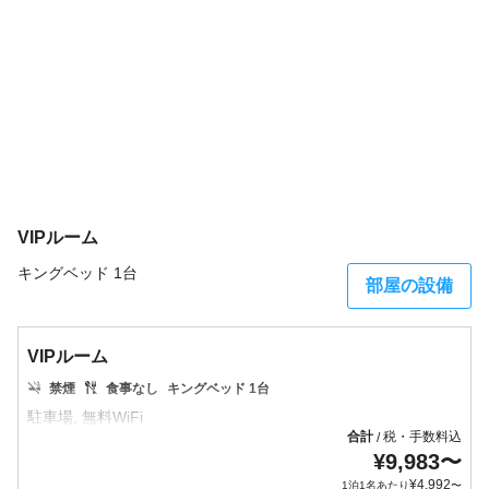
VIPルーム
キングベッド 1台
部屋の設備
VIPルーム
禁煙
食事なし
キングベッド 1台
合計
税・手数料込
/
¥
9,983
〜
¥
4,992
1泊1名あたり
〜