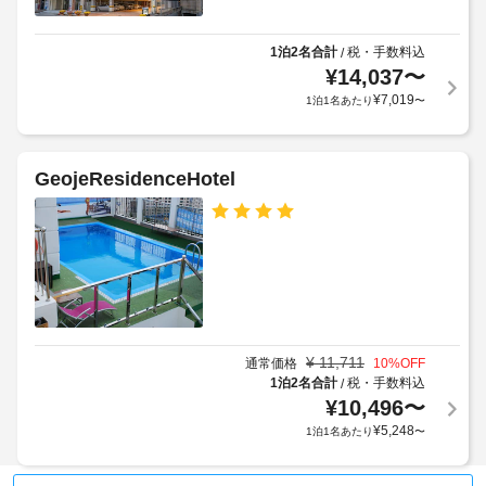
1泊2名合計
税・手数料込
/
¥
14,037
〜
¥
7,019
1泊1名あたり
〜
GeojeResidenceHotel
¥
11,711
通常価格
10
%OFF
1泊2名合計
税・手数料込
/
¥
10,496
〜
¥
5,248
1泊1名あたり
〜