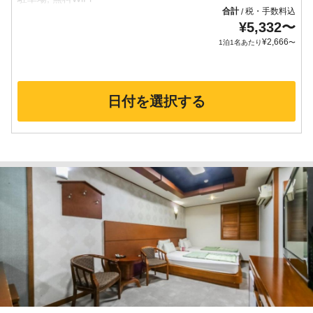
合計
税・手数料込
/
¥
5,332
〜
¥
2,666
1泊1名あたり
〜
日付を選択する