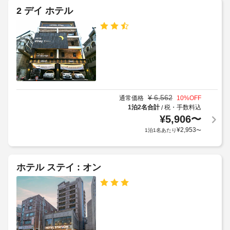
Fi
2 デイ ホテル
ア
無
ウ
料
ト
12:00
無
料
駐
車
場
¥
6,562
通常価格
10
%OFF
1泊2名合計
税・手数料込
/
敷
¥
5,906
〜
地
¥
2,953
1泊1名あたり
〜
内
駐
車
ホテル ステイ : オン
場