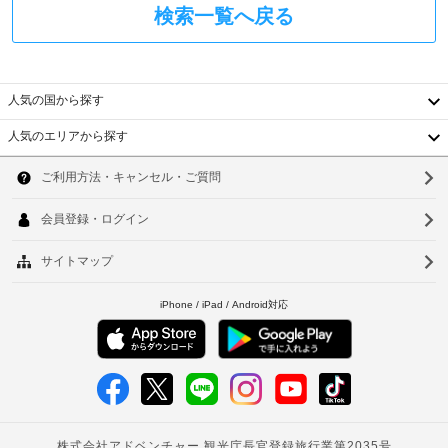
検索一覧へ戻る
人気の国から探す
人気のエリアから探す
韓
国
ソ
台
ウ
湾
ル
中
釜
国
山
香
仁
港
川
ベ
台
ト
北