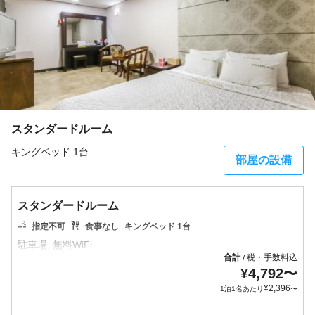
スタンダードルーム
キングベッド 1台
部屋の設備
スタンダードルーム
指定不可
食事なし
キングベッド 1台
合計
税・手数料込
/
¥
4,792
〜
¥
2,396
1泊1名あたり
〜