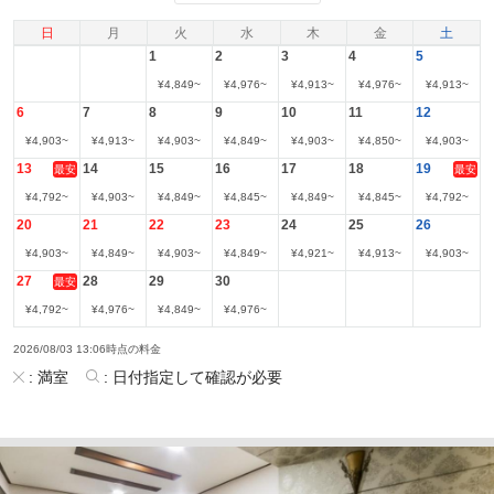
日
月
火
水
木
金
土
1
2
3
4
5
¥
4,849
~
¥
4,976
~
¥
4,913
~
¥
4,976
~
¥
4,913
~
6
7
8
9
10
11
12
¥
4,903
~
¥
4,913
~
¥
4,903
~
¥
4,849
~
¥
4,903
~
¥
4,850
~
¥
4,903
~
13
14
15
16
17
18
19
最安
最安
¥
4,792
~
¥
4,903
~
¥
4,849
~
¥
4,845
~
¥
4,849
~
¥
4,845
~
¥
4,792
~
20
21
22
23
24
25
26
¥
4,903
~
¥
4,849
~
¥
4,903
~
¥
4,849
~
¥
4,921
~
¥
4,913
~
¥
4,903
~
27
28
29
30
最安
¥
4,792
~
¥
4,976
~
¥
4,849
~
¥
4,976
~
2026/08/03 13:06時点の料金
:
満室
:
日付指定して確認が必要