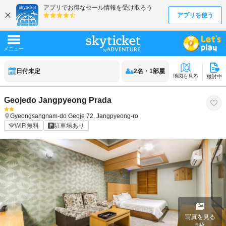
日付未定
2
名
・
1
部屋
地図を見る
検討中
Geojedo Jangpyeong Prada
Gyeongsangnam-do
Geoje
72, Jangpyeong-ro
WiFi無料
駐車場あり
写真を見る
5
枚