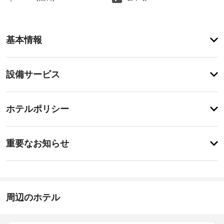
登
録
基本情報
が
あ
り
設
ま
設備サービス
せ
備・
ん
サ
チ
ー
ホテルポリシー
ェ
ビ
ッ
ス
特
ク
に
重要なお知らせ
イ
あ
韓
り
ン
ま
国
13:00
せ
語
ん
チ
周辺のホテル
ェ
全
ッ
室
Wi-
ク