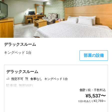
デラックスルーム
キングベッド 1台
部屋の設備
デラックスルーム
指定不可
食事なし
キングベッド 1台
合計
税・手数料込
/
¥
5,537
〜
¥
2,769
1泊1名あたり
〜