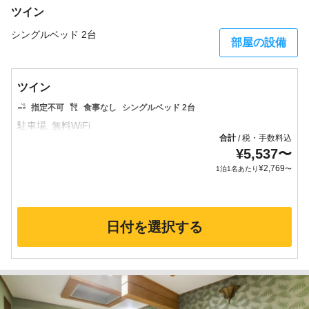
ツイン
シングルベッド 2台
部屋の設備
ツイン
指定不可
食事なし
シングルベッド 2台
合計
税・手数料込
/
¥
5,537
〜
¥
2,769
1泊1名あたり
〜
日付を選択する