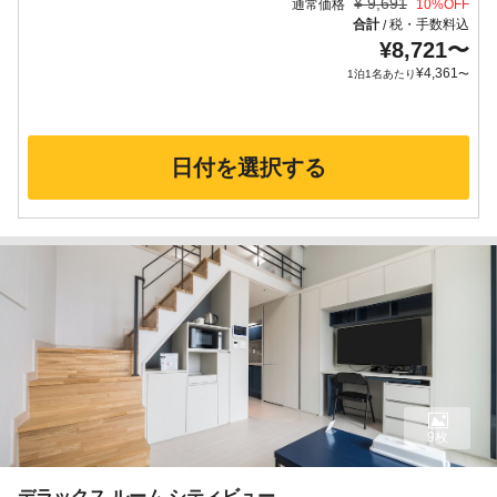
¥
9,691
通常価格
10
%OFF
合計
税・手数料込
/
¥
8,721
〜
¥
4,361
1泊1名あたり
〜
日付を選択する
9枚
デラックス ルーム シティビュー