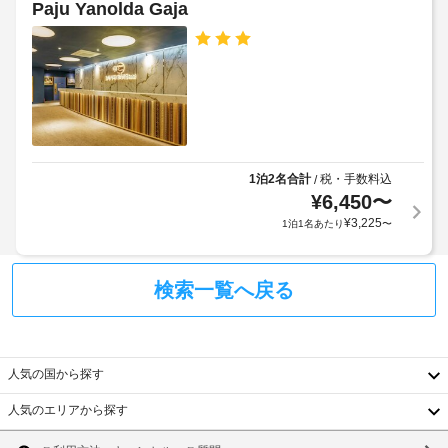
場
Paju Yanolda Gaja
料)
ま
た
(無
可
だ
す
料)
け
動
場
ま
式
合
す。
エ
ベ
に
各
レ
ッ
よ
客
ベ
ド
り、
室
ー
:
に
チ
タ
は、
1
1泊2名合計
税・手数料込
/
ェ
ー
専
日
¥
6,450
〜
ッ
用
に
ク
¥
3,225
1泊1名あたり
〜
の
フ
つ
イ
パ
ロ
き
ン
テ
ン
22000.0
ィ
時
検索一覧へ戻る
ト
オ
KRW
に
が
デ
政
あ
上
ス
府
り
記
ク
発
ま
人気の国から探す
項
(時
行
す。
目
間
43 
人気のエリアから探す
の
以
限
韓
イ
写
ン
外
定)