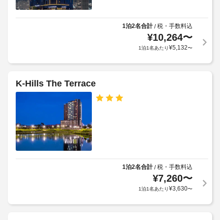
車
ど
ク
約
椅
の
イ
に
子
備
1泊2名合計
税・手数料込
/
ン
従
わ
対
¥
10,264
〜
も、
っ
っ
応
¥
5,132
1泊1名あたり
〜
空
た
て、
–
簡
室
追
な
易
状
加
し
キ
況
ゲ
K-Hills The Terrace
ッ
に
ス
チ
駐
よ
ト
ン
車
り
が
料
場
あ
ご
金
(台
り、
利
が
数
ゆ
用
か
っ
制
い
か
た
限
た
る
り
1泊2名合計
税・手数料込
/
あ
だ
お
場
¥
7,260
〜
り)
く
け
合
¥
3,630
1泊1名あたり
〜
つ
ま
が
ろ
駐
す
あ
ぎ
車
(有
り
い