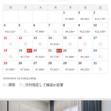
日
月
火
水
木
金
土
1
2
3
¥
7,886
~
¥
9,283
~
¥
12,179
~
4
5
6
7
8
9
10
¥
12,112
~
¥
7,886
~
¥
9,184
~
¥
12,230
~
¥
12,230
~
11
12
13
14
15
16
17
¥
7,919
~
18
19
20
21
22
23
24
最安
最安
¥
7,776
~
¥
7,919
~
¥
7,776
~
¥
7,886
~
¥
9,184
~
25
26
27
28
29
30
31
¥
7,886
~
¥
7,919
~
¥
7,886
~
¥
7,827
~
¥
7,919
~
¥
9,222
~
2026/08/02 18:21時点の料金
:
満室
:
日付指定して確認が必要