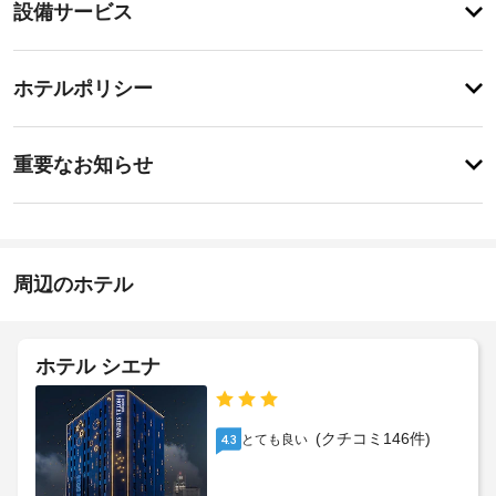
設
設備サービス
備
備・
と
サ
サ
チ
ー
ー
ホテルポリシー
ェ
ビ
ビ
ッ
ス
ス
重
全 
ク
重要なお知らせ
232 
要
イ
室
屋
な
ン
あ
根
お
る
16:00
付
客
-
知
き
室
22:00
ら
周辺のホテル
駐
に
せ
施
は、
車
冷
設
場
蔵
ア
の
ホテル シエナ
庫、
ー
定
全
電
リ
め
館
子
ー
る
レ
禁
(クチコミ146件)
とても良い
4.3
チ
利
ン
煙
ェ
ジ
用
な
ッ
規