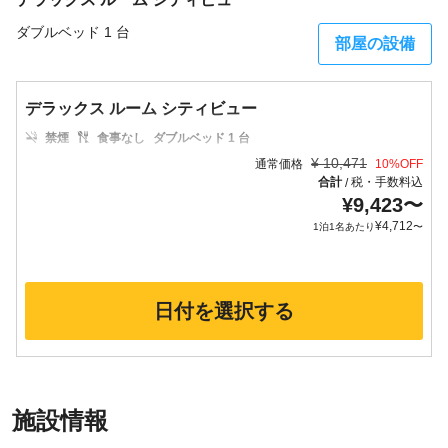
ダブルベッド 1 台
部屋の設備
デラックス ルーム シティビュー
禁煙
食事なし
ダブルベッド 1 台
¥
10,471
通常価格
10
%OFF
合計
税・手数料込
/
¥
9,423
〜
¥
4,712
1泊1名あたり
〜
日付を選択する
施設情報