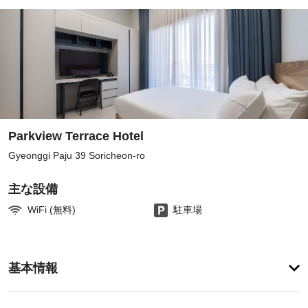
Parkview Terrace Hotel
Gyeonggi Paju 39 Soricheon-ro
主な設備
WiFi (無料)
駐車場
客
基本情報
室
の
設