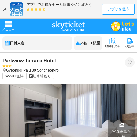
日付未定
2
名
・
1
部屋
地図を見る
検討中
Parkview Terrace Hotel
Gyeonggi
Paju
39 Soricheon-ro
WiFi無料
駐車場あり
写真を見る
29
枚