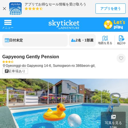
日付未定
2
名
・
1
部屋
地図を見る
検討中
Gapyeong Gently Pension
Gyeonggi-do
Gapyeong
14-6, Sumogwon-ro 386beon-gil,
駐車場あり
写真を見る
53
枚