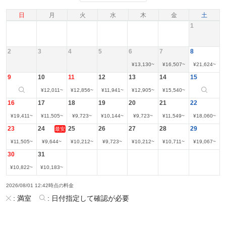
日
月
火
水
木
金
土
1
2
3
4
5
6
7
8
¥
13,130
~
¥
16,507
~
¥
21,624
~
9
10
11
12
13
14
15
¥
12,011
~
¥
12,856
~
¥
11,941
~
¥
12,905
~
¥
15,540
~
16
17
18
19
20
21
22
¥
19,411
~
¥
11,505
~
¥
9,723
~
¥
10,144
~
¥
9,723
~
¥
11,549
~
¥
18,060
~
23
24
25
26
27
28
29
最安
¥
11,505
~
¥
9,644
~
¥
10,212
~
¥
9,723
~
¥
10,212
~
¥
10,711
~
¥
19,067
~
30
31
¥
10,822
~
¥
10,183
~
2026/08/01 12:42時点の料金
:
満室
:
日付指定して確認が必要