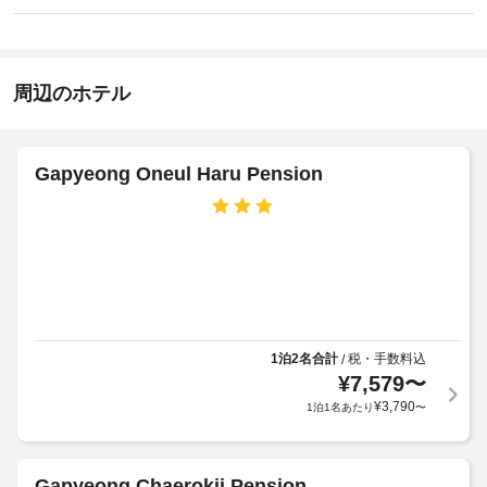
レ
指
り
ン
ク
ま
定
15:00
リ
せ
喫
-
エ
ん
煙
23:00
ー
周辺のホテル
ス
シ
施
ペ
ョ
設
ン
ー
設
の
ス
Gapyeong Oneul Haru Pension
備
定
を
め
屋
使
る
外
い、
利
テ
プ
用
ラ
ー
ス
規
ル
か
約
の
ら
に
数
の
1泊2名合計
税・手数料込
/
従
:
眺
¥
7,579
〜
っ
め
1
¥
3,790
1泊1名あたり
〜
て、
を
お
追
バ
楽
加
ー
し
ゲ
Gapyeong Chaerokji Pension