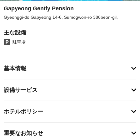
Gapyeong Gently Pension
Gyeonggi-do Gapyeong 14-6, Sumogwon-ro 386beon-gil,
主な設備
駐車場
ア
基本情報
メ
ニ
テ
設
設備サービス
ィ
備・
屋
外
サ
チ
プ
ー
ホテルポリシー
ー
ェ
ビ
ル
ッ
な
ス
特
ク
ど
に
重要なお知らせ
の
イ
あ