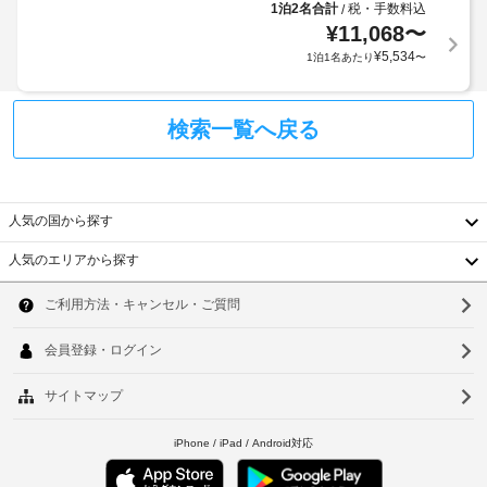
1泊2名合計
税・手数料込
/
冷
ェ
な
房
¥
11,068
〜
ッ
し
完
ク
¥
5,534
1泊1名あたり
〜
備
イ
の
駐
ン
客
車
時
検索一覧へ戻る
室
場
に
に
(無
は
政
料)
冷
府
蔵
発
人気の国から探す
庫、
テ
行
液
ラ
人気のエリアから探す
の
晶
ス
韓
テ
写
レ
真
国
ソ
ビ
付
な
台
ウ
き
ど
身
湾
が
ル
分
備
中
釜
わ
証
っ
明
国
山
て
書
お
香