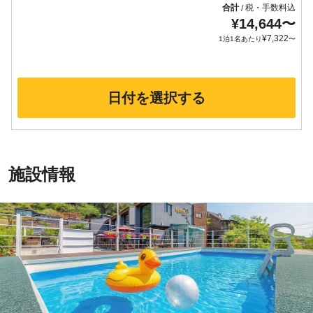
合計
税・手数料込
/
¥
14,644
〜
¥
7,322
1泊1名あたり
〜
日付を選択する
施設情報