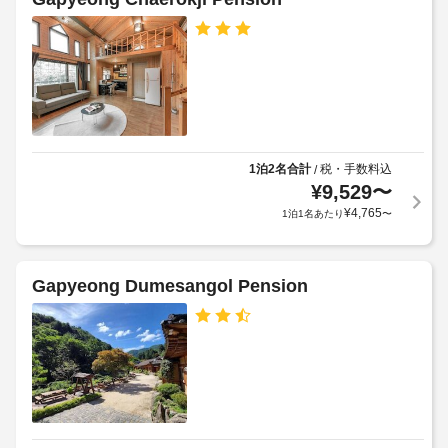
ベ
み
ス
キ
い
ト
た
ュ
料
だ
ー
け
金
グ
ま
が
リ
す。
か
ル
客
か
室
る
1泊2名合計
税・手数料込
/
水
の
場
¥
9,529
〜
上
設
合
ス
¥
4,765
1泊1名あたり
〜
備
が
キ
と
あ
ー
サ
り
(近
Gapyeong Dumesangol Pension
ー
ま
隣)
ビ
す
ス
場
車
全
合
椅
部
に
子
で 
よ
4 
対
り、
あ
応
チ
る
–