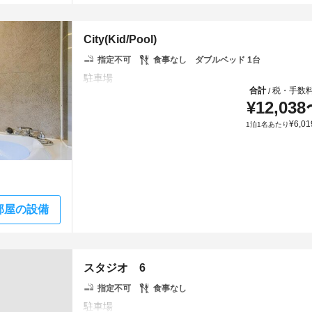
City(Kid/Pool)
指定不可
食事なし
ダブルベッド 1台
合計
税・手数
/
¥
12,038
¥
6,01
1泊1名あたり
部屋の設備
スタジオ 6
指定不可
食事なし