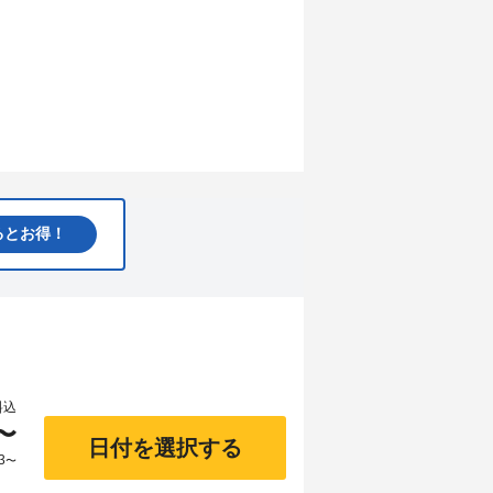
るとお得！
料込
〜
日付を選択する
3
〜