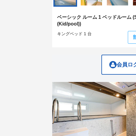
get
get
the
the
keyboard
keyboard
ベーシック ルーム 1 ベッドルーム (Sm
shortcuts
shortcuts
(Kid/pool))
for
for
changing
changing
キングベッド 1 台
dates.
dates.
会員ロ