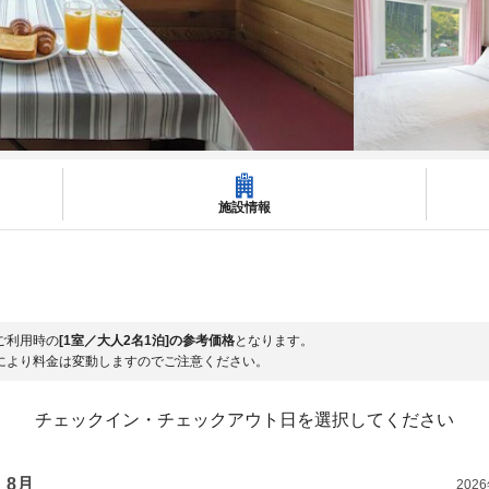
施設情報
ご利用時の
[1室／大人2名1泊]の参考価格
となります。
により料金は変動しますのでご注意ください。
チェックイン・チェックアウト日を選択してください
8月
202