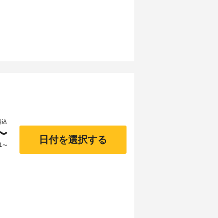
料込
〜
日付を選択する
1
〜