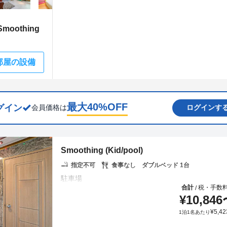
oothing
部屋の設備
最大
40
%OFF
グイン
会員価格は
ログインす
Smoothing (Kid/pool)
指定不可
食事なし
ダブルベッド 1台
合計
税・手数
/
¥
10,846
¥
5,42
1泊1名あたり