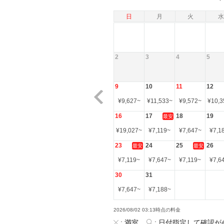
日
月
火
水
2
3
4
5
9
10
11
12
¥
9,627
~
¥
11,533
~
¥
9,572
~
¥
10,3
16
17
18
19
最安
¥
19,027
~
¥
7,119
~
¥
7,647
~
¥
7,1
23
24
25
26
最安
最安
¥
7,119
~
¥
7,647
~
¥
7,119
~
¥
7,6
30
31
¥
7,647
~
¥
7,188
~
2026/08/02 03:13時点の料金
:
満室
:
日付指定して確認が