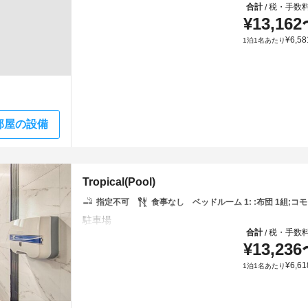
合計
税・手数
/
¥
13,162
¥
6,58
1泊1名あたり
部屋の設備
Tropical(Pool)
指定不可
食事なし
ベッドルーム 1: :布団 1組;
合計
税・手数
/
¥
13,236
¥
6,61
1泊1名あたり