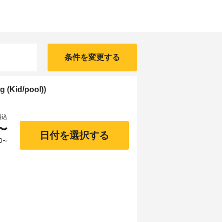
条件を変更する
Kid/pool))
料込
〜
日付を選択する
0
〜