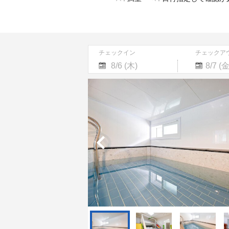
チェックイン
チェックア
Navigate
Navigate
forward
backward
to
to
interact
interact
with
with
the
the
calendar
calendar
and
and
select
select
a
a
date.
date.
Press
Press
the
the
question
question
mark
mark
key
key
to
to