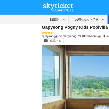
Gapyeong Pogny Kids Poolvilla
Gyeonggi-do
Gapyeong
73, Kkonneomi-gil, Bu
駐車場あり