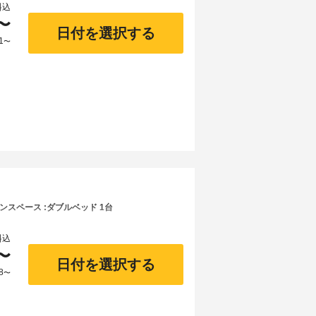
料込
〜
日付を選択する
1
〜
コモンスペース :ダブルベッド 1台
料込
〜
日付を選択する
8
〜