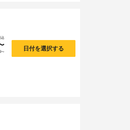
料込
〜
日付を選択する
9
〜