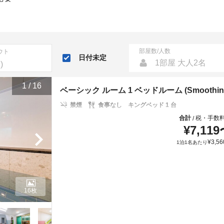
部屋数/人数
ウト
日付未定
1部屋 大人2名
1
/
16
ベーシック ルーム 1 ベッドルーム (Smoothing (
禁煙
食事なし
キングベッド 1 台
合計
税・手数
/
¥
7,119
¥
3,56
1泊1名あたり
16枚