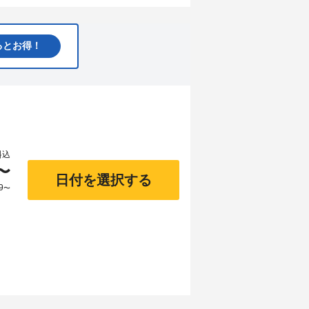
るとお得！
料込
〜
日付を選択する
9
〜