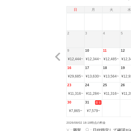
日
月
火
水
2
3
4
5
9
10
11
12
¥
12,444
~
¥
12,344
~
¥
12,485
~
¥
12,3
16
17
18
19
¥
29,685
~
¥
13,630
~
¥
13,564
~
¥
12,9
23
24
25
26
¥
11,316
~
¥
11,284
~
¥
11,316
~
¥
11,2
30
31
最安
¥
7,865
~
¥
7,579
~
2026/08/02 18:18時点の料金
:
満室
:
日付指定して確認が