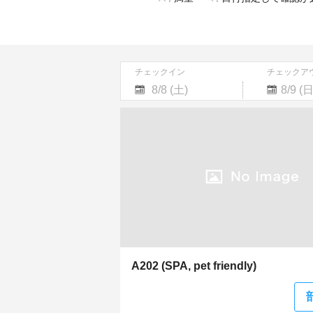
チェックイン
チェックア
Navigate
Navigate
forward
backward
to
to
interact
interact
with
with
the
the
calendar
calendar
and
and
select
select
a
a
date.
date.
Press
Press
the
the
A202 (SPA, pet friendly)
question
question
mark
mark
key
key
to
to