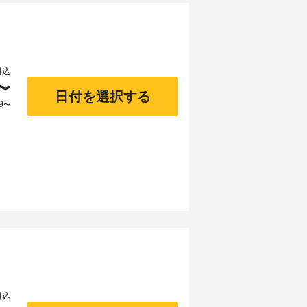
料込
〜
日付を選択する
9
〜
料込