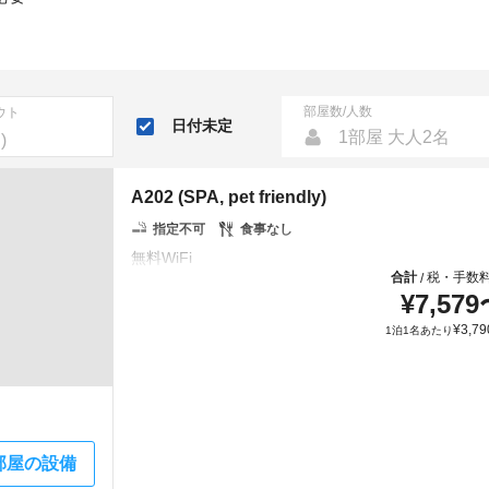
部屋数/人数
ウト
日付未定
1部屋 大人2名
A202 (SPA, pet friendly)
指定不可
食事なし
合計
税・手数
/
¥
7,579
¥
3,79
1泊1名あたり
部屋の設備