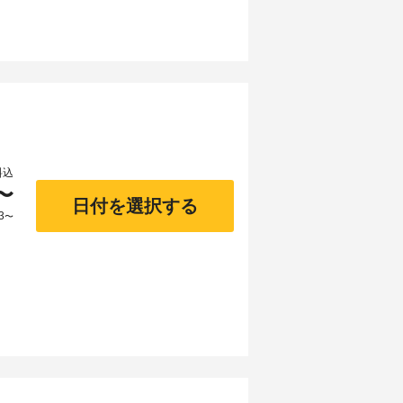
料込
〜
日付を選択する
3
〜