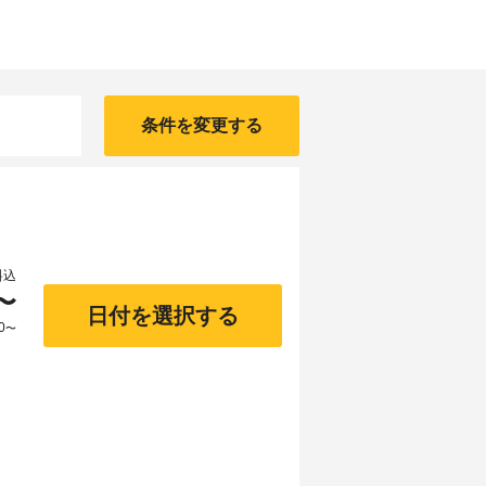
条件を変更する
料込
〜
日付を選択する
0
〜