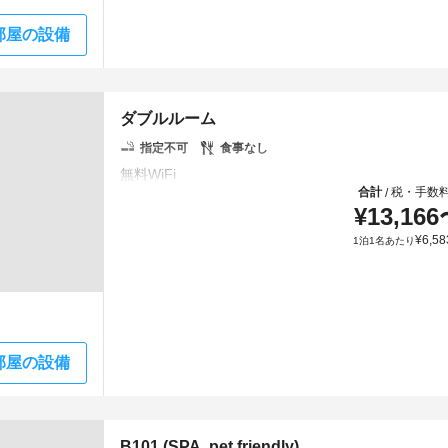
部屋の設備
ダブルルーム
指定不可
食事なし
合計
税・手数
/
¥
13,166
¥
6,58
1泊1名あたり
部屋の設備
B101 (SPA, pet friendly)