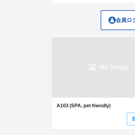
get
get
the
the
keyboard
keyboard
shortcuts
shortcuts
会員ロ
for
for
changing
changing
dates.
dates.
A103 (SPA, pet friendly)