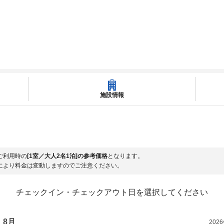
施設情報
ご利用時の
[1室／大人2名1泊]の参考価格
となります。
により料金は変動しますのでご注意ください。
チェックイン・チェックアウト日を選択してください
8月
202