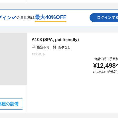
最大
40
%OFF
グイン
会員価格は
ログインす
A103 (SPA, pet friendly)
指定不可
食事なし
合計
税・手数
/
¥
12,498
¥
6,24
1泊1名あたり
部屋の設備