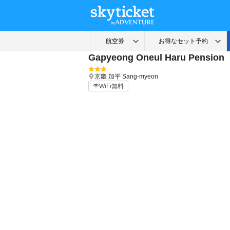
Gapyeong Oneul Haru Pension
京畿
加平
Sang-myeon
WiFi無料