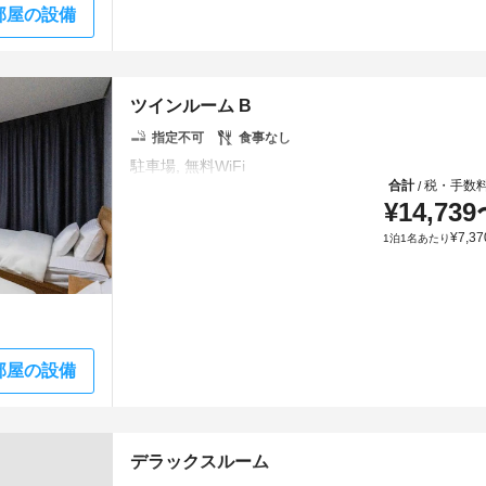
部屋の設備
ツインルーム B
指定不可
食事なし
合計
税・手数
/
¥
14,739
¥
7,37
1泊1名あたり
部屋の設備
デラックスルーム