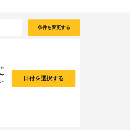
条件を変更する
料込
〜
日付を選択する
5
〜