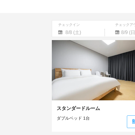
チェックイン
チェックア
Navigate
Navigate
forward
backward
to
to
interact
interact
with
with
the
the
calendar
calendar
and
and
select
select
a
a
date.
date.
Press
Press
the
the
スタンダードルーム
question
question
mark
mark
ダブルベッド 1台
key
key
to
to
get
get