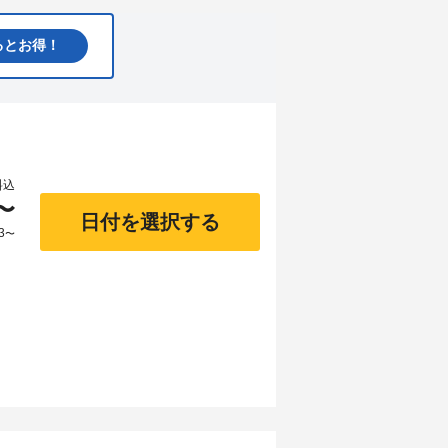
るとお得！
料込
〜
日付を選択する
3
〜