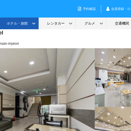
el
onsan-myeon