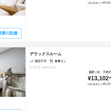
¥
6,55
1泊1名あたり
部屋の設備
デラックスルーム
指定不可
食事なし
合計
税・手数
/
¥
13,102
¥
6,55
1泊1名あたり