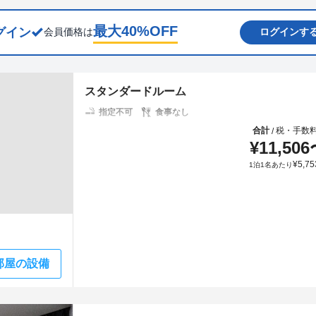
最大
40
%OFF
グイン
会員価格は
ログインす
スタンダードルーム
指定不可
食事なし
合計
税・手数
/
¥
11,506
¥
5,75
1泊1名あたり
部屋の設備