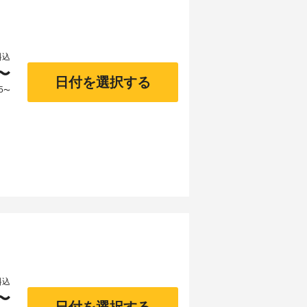
料込
〜
日付を選択する
5
〜
料込
〜