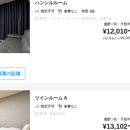
ハンシルルーム
指定不可
食事なし
布団 3組
合計
税・手数
/
¥
12,010
¥
6,00
1泊1名あたり
部屋の設備
ツインルーム A
指定不可
食事なし
合計
税・手数
/
¥
13,102