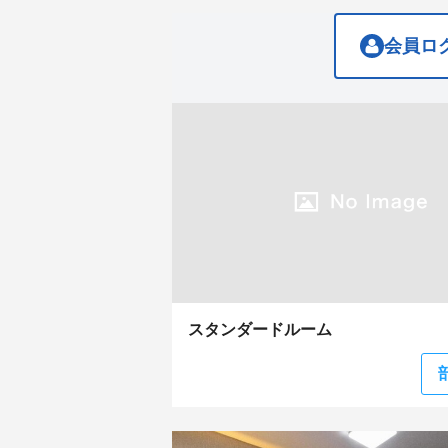
the
the
keyboard
keyboard
shortcuts
shortcuts
会員ロ
for
for
changing
changing
dates.
dates.
スタンダードルーム