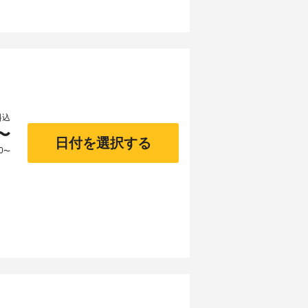
料込
〜
日付を選択する
0
〜