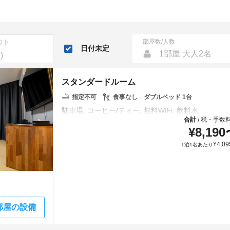
部屋数/人数
ウト
日付未定
1部屋 大人2名
スタンダードルーム
指定不可
食事なし
ダブルベッド 1台
合計
税・手数
/
¥
8,190
¥
4,09
1泊1名あたり
部屋の設備