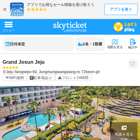
日付未定
2
名
・
1
部屋
地図を見る
検討中
Grand Josun Jeju
Jeju
Seogwipo
60, Jungmungwangwang-ro 72beon-gil
WiFi無料
駐車場あり
フロント24時間
写真を見る
70
枚