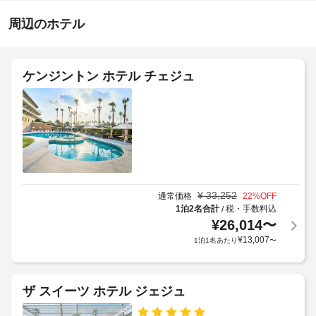
の
知
ク
屋
ら
周辺のホテル
リ
外
せ
ー
プ
ー
ニ
朝
ル
ン
ケンジントン ホテル チェジュ
で
食
グ
ひ
(朝
/
と
食
ラ
泳
ビ
ン
ぎ
ュ
し、
ド
ッ
サ
リ
ウ
フ
ー
ナ
ェ)
サ
な
¥
33,252
通常価格
22
%OFF
の
ー
ど
1泊2名合計
税・手数料込
/
料
ビ
そ
¥
26,014
〜
金
の
ス
¥
13,007
1泊1名あたり
〜
(概
他
の
算)
車
レ
:
椅
ク
大
ザ スイーツ ホテル ジェジュ
子
リ
人
エ
対