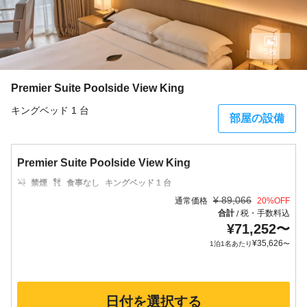
5枚
Premier Suite Poolside View King
キングベッド 1 台
部屋の設備
Premier Suite Poolside View King
禁煙
食事なし
キングベッド 1 台
¥
89,066
通常価格
20
%OFF
合計
税・手数料込
/
¥
71,252
〜
¥
35,626
1泊1名あたり
〜
日付を選択する