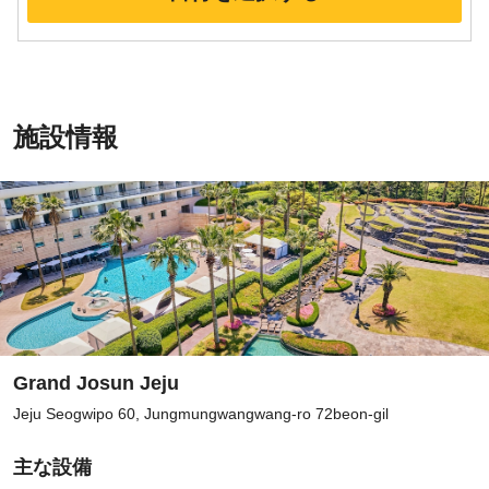
施設情報
Grand Josun Jeju
Jeju Seogwipo 60, Jungmungwangwang-ro 72beon-gil
主な設備