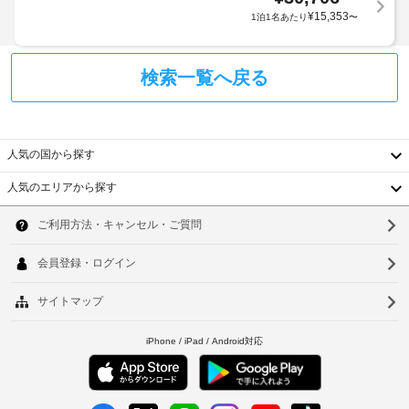
ク
設
記
¥
15,353
1泊1名あたり
〜
備
項
と
エ
目
し
レ
以
て
検索一覧へ戻る
ベ
外
こ
ー
の
に
タ
ホ
も、
テ
ー
現
人気の国から探す
ル
ま
地
で
で
に
人気のエリアから探す
は、
車
韓
て
WiFi 
椅
(無
お
国
ソ
子
料)、
支
コ
対
台
払
ウ
ン
応
い
シ
湾
ル
の
が
ェ
通
中
必
ル
釜
路
ジ
要
国
山
ュ 
な
サ
会
場
香
仁
ー
議
合
ビ
港