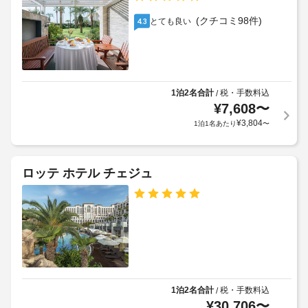
70000
ー
応
KRW、
シ
(クチコミ98件)
(制
とても良い
4.3
ョ
子
限
ン
供
あ
設
38000
り)
備
KRW
を
可
ご
1泊2名合計
税・手数料込
/
車
動
利
¥
7,608
〜
椅
用
式
¥
3,804
子
1泊1名あたり
〜
い
ベ
対
た
ッ
応
だ
ド
く
の
ロッテ ホテル チェジュ
:
こ
コ
1
と
ン
も
日
シ
で
に
ェ
き
つ
ル
ま
き
す。
ジ
55000.0
そ
ュ
KRW
の
デ
他
1泊2名合計
税・手数料込
/
ス
の
上
¥
30,706
〜