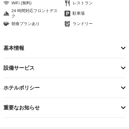
WiFi (無料)
レストラン
24 時間対応フロントデス
駐車場
ク
朝食プランあり
ランドリー
ア
基本情報
メ
ニ
テ
設
設備サービス
ィ
備・
2 
つ
サ
登
の
録
ー
ホテルポリシー
屋
が
ビ
内
あ
プ
ス
り
重
ー
ま
重要なお知らせ
ル
要
せ
や 
ド
ん
な
2 
ラ
お
つ
イ