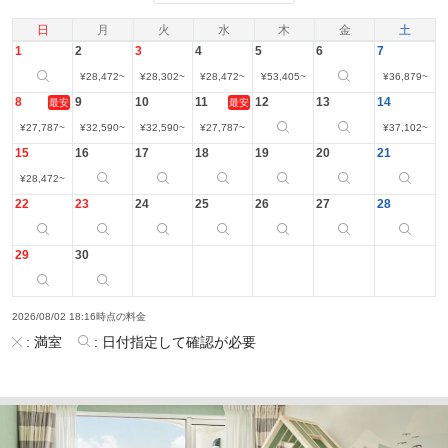
日
月
火
水
木
金
土
1
2
3
4
5
6
7
¥
28,472
~
¥
28,302
~
¥
28,472
~
¥
53,405
~
¥
36,879
~
8
9
10
11
12
13
14
最安
最安
¥
27,787
~
¥
32,590
~
¥
32,590
~
¥
27,787
~
¥
37,102
~
15
16
17
18
19
20
21
¥
28,472
~
22
23
24
25
26
27
28
29
30
2026/08/02 18:16時点の料金
:
満室
:
日付指定して確認が必要