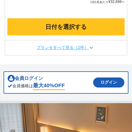
¥
32,698
1泊1名あたり
〜
日付を選択する
プランをすべて見る（2件）
会員ログイン
ログイン
最大
40
%OFF
会員価格は