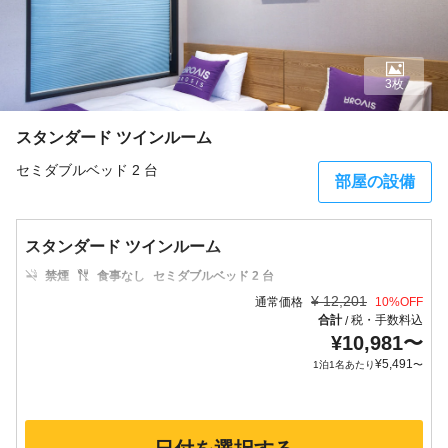
3枚
スタンダード ツインルーム
セミダブルベッド 2 台
部屋の設備
スタンダード ツインルーム
禁煙
食事なし
セミダブルベッド 2 台
¥
12,201
通常価格
10
%OFF
合計
税・手数料込
/
¥
10,981
〜
¥
5,491
1泊1名あたり
〜