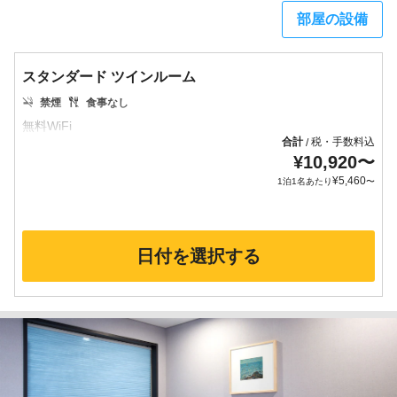
部屋の設備
スタンダード ツインルーム
禁煙
食事なし
合計
税・手数料込
/
¥
10,920
〜
¥
5,460
1泊1名あたり
〜
日付を選択する