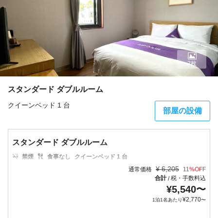
2枚
スタンダード ダブルルーム
クイーンベッド 1 台
部屋の設備
スタンダード ダブルルーム
禁煙
食事なし
クイーンベッド 1 台
¥
6,205
通常価格
11
%OFF
合計
税・手数料込
/
¥
5,540
〜
¥
2,770
1泊1名あたり
〜