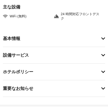
主な設備
24 時間対応フロントデス
WiFi (無料)
ク
ア
基本情報
メ
ニ
テ
設
設備サービス
ィ
備・
こ
の
サ
チ
ホ
ー
ホテルポリシー
テ
ェ
ビ
ル
ッ
は
ス
特
ク
禁
に
重要なお知らせ
煙
イ
あ
で、
施
り
ン
滞
ま
設
15:00
在
せ
か
-
中