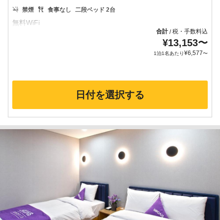
禁煙
食事なし
二段ベッド 2台
合計
税・手数料込
/
¥
13,153
〜
¥
6,577
1泊1名あたり
〜
日付を選択する