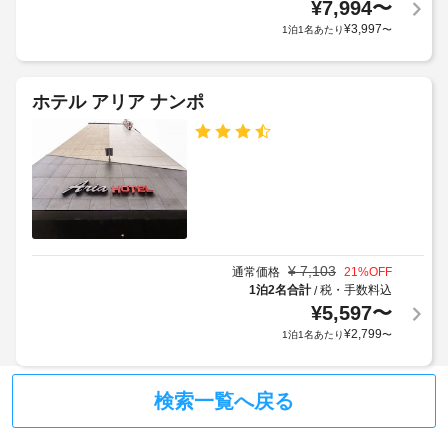
ト)
ェ
ェ
¥
7,994
〜
を
-
ッ
¥
3,997
1泊1名あたり
〜
ご
1529
ク
利
イ
用
手
ン
く
ホテル アリア ナンポ
荷
だ
時
さ
物
に
い。
保
政
管
客
府
サ
室
発
ー
の
行
ビ
設
の
ス
備
写
¥
7,103
通常価格
21
%OFF
と
真
1泊2名合計
税・手数料込
/
サ
付
エ
¥
5,597
〜
ー
き
レ
¥
2,799
1泊1名あたり
〜
ビ
身
ベ
ス
分
ー
全
証
タ
検索一覧へ戻る
部
明
ー
で 
書
ま
48 
と
で