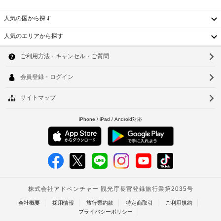
室
付
車
あ
人気の国から探す
随
椅
る
そ
費
子
人気のエリアから探す
れ
用
対
韓
ぞ
精
応
れ
国
算
の
ソ
異
の
通
な
台
ウ
た
路
る
湾
装
め
ル
飾
の
24
中
釜
の
ク
時
の
国
レ
間
山
施
ジ
対
さ
香
仁
ッ
れ
応
た
ト
港
フ
川
客
カ
ロ
ベ
室
台
ー
ン
で、
ド
ト
ト
北
お
/
デ
く
ナ
台
デ
つ
ス
ろ
ビ
ク
ム
南