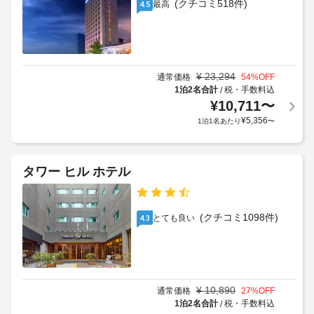
(クチコミ518件)
車
最高
4.5
お
ス
椅
食
ト
子
事
料
対
軽
金
食
応
が
に
¥
23,294
の
通常価格
54
%OFF
か
は、
1泊2名合計
税・手数料込
/
ラ
か
ホ
¥
10,711
〜
ウ
る
テ
¥
5,356
ン
1泊1名あたり
〜
ル
場
ジ
に
合
あ
が
る
施
あ
タワー ヒル ホテル
コ
設
り
ー
か
ま
ヒ
ら
ー
す
(クチコミ1098件)
とても良い
4.3
の
シ
場
ョ
距
合
ッ
離
に
プ 
(フ
よ
/ 
ィ
り、
カ
¥
10,890
通常価格
27
%OFF
ー
フ
チ
1泊2名合計
税・手数料込
/