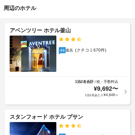
ん
ら
指
は
周辺のホテル
の
定
敷
な
距
地
し
外
離
駐
(メ
アベンツリー ホテル釜山
施
車
ー
設
場
ト
な
の
ル)
ど
定
(クチコミ670件)
最高
4.6
-
の
め
設
466
る
備
利
や
車
用
サ
椅
ー
規
1泊2名合計
税・手数料込
/
子
ビ
¥
9,692
〜
約
ス
対
に
¥
4,846
1泊1名あたり
〜
を
応
従
利
(制
っ
用
限
て、
で
スタンフォード ホテル プサン
あ
き
追
り)
ま
加
す。
ゲ