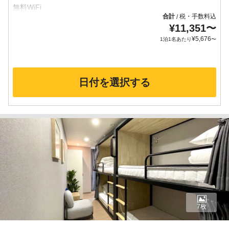
合計
税・手数料込
/
¥
11,351
〜
¥
5,676
1泊1名あたり
〜
日付を選択する
7枚