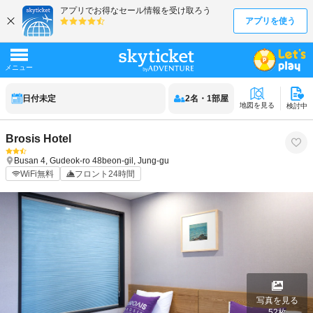
日付未定
2
名
・
1
部屋
地図を見る
検討中
Brosis Hotel
Busan
4, Gudeok-ro 48beon-gil, Jung-gu
WiFi無料
フロント24時間
写真を見る
52
枚