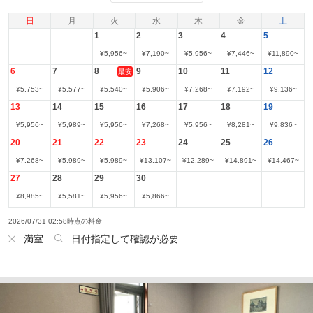
日
月
火
水
木
金
土
1
2
3
4
5
¥
5,956
~
¥
7,190
~
¥
5,956
~
¥
7,446
~
¥
11,890
~
6
7
8
9
10
11
12
最安
¥
5,753
~
¥
5,577
~
¥
5,540
~
¥
5,906
~
¥
7,268
~
¥
7,192
~
¥
9,136
~
13
14
15
16
17
18
19
¥
5,956
~
¥
5,989
~
¥
5,956
~
¥
7,268
~
¥
5,956
~
¥
8,281
~
¥
9,836
~
20
21
22
23
24
25
26
¥
7,268
~
¥
5,989
~
¥
5,989
~
¥
13,107
~
¥
12,289
~
¥
14,891
~
¥
14,467
~
27
28
29
30
¥
8,985
~
¥
5,581
~
¥
5,956
~
¥
5,866
~
2026/07/31 02:58時点の料金
:
満室
:
日付指定して確認が必要