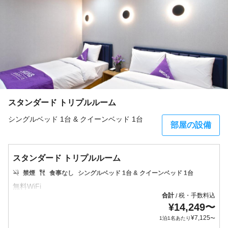
スタンダード トリプルルーム
シングルベッド 1台 & クイーンベッド 1台
部屋の設備
スタンダード トリプルルーム
禁煙
食事なし
シングルベッド 1台 & クイーンベッド 1台
合計
税・手数料込
/
¥
14,249
〜
¥
7,125
1泊1名あたり
〜