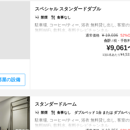
スペシャル スタンダードダブル
禁煙
食事なし
駐車場, コーヒー/ティー, 浴衣 無料貸し出し, 客室の
¥
19,036
通常価格
52
%O
合計
税・手数
/
¥
9,061
¥
4,53
1泊1名あたり
部屋の設備
スタンダードルーム
禁煙
食事なし
ダブルベッド 1台 または ダブルベッド
駐車場, コーヒー/ティー, 浴衣 無料貸し出し, 客室の