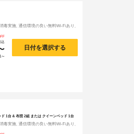
消毒実施, 通信環境の良い無料Wi-Fiあり,
FF
料込
日付を選択する
〜
1
〜
 1台 & 布団 2組 または クイーンベッド 1台
消毒実施, 通信環境の良い無料Wi-Fiあり,