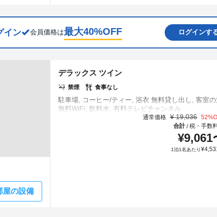
最大
40
%OFF
グイン
会員価格は
ログインす
デラックス ツイン
禁煙
食事なし
駐車場, コーヒー/ティー, 浴衣 無料貸し出し, 客室の
¥
19,036
通常価格
52
%O
合計
税・手数
/
¥
9,061
¥
4,53
1泊1名あたり
部屋の設備