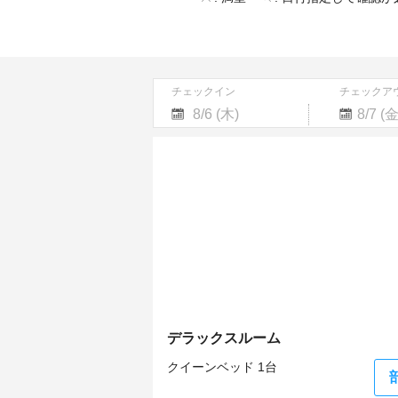
チェックイン
チェックア
Navigate
Navigate
forward
backward
to
to
interact
interact
with
with
the
the
calendar
calendar
and
and
select
select
a
a
date.
date.
Press
Press
the
the
デラックスルーム
question
question
mark
mark
クイーンベッド 1台
key
key
to
to