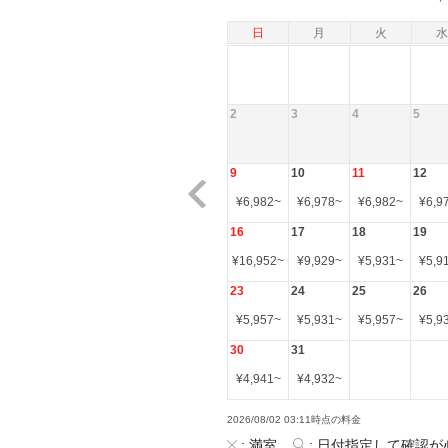
日
月
火
水
2
3
4
5
9
10
11
12
¥
6,982
~
¥
6,978
~
¥
6,982
~
¥
6,9
16
17
18
19
¥
16,952
~
¥
9,929
~
¥
5,931
~
¥
5,9
23
24
25
26
¥
5,957
~
¥
5,931
~
¥
5,957
~
¥
5,9
30
31
¥
4,941
~
¥
4,932
~
2026/08/02 03:11時点の料金
:
満室
:
日付指定して確認が