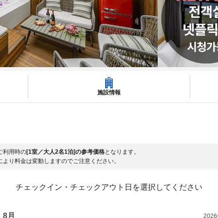
施設情報
ご利用時の
[1室／大人2名1泊]の参考価格
となります。
により料金は変動しますのでご注意ください。
チェックイン・チェックアウト日を選択してください
8月
202