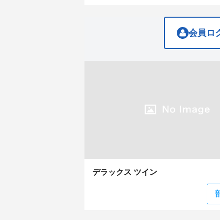
get
get
the
the
keyboard
keyboard
shortcuts
shortcuts
会員ロ
for
for
changing
changing
dates.
dates.
デラックス ツイン