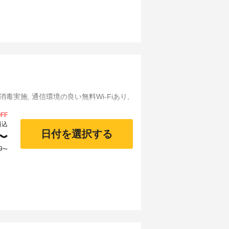
消毒実施, 通信環境の良い無料Wi-Fiあり,
FF
料込
日付を選択する
〜
9
〜