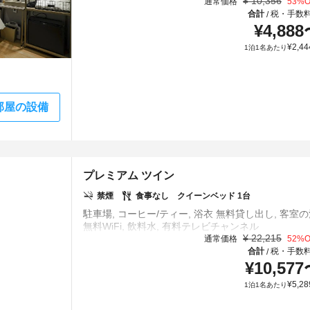
¥
10,356
通常価格
53
%O
合計
税・手数
/
¥
4,888
¥
2,44
1泊1名あたり
部屋の設備
プレミアム ツイン
禁煙
食事なし
クイーンベッド 1台
駐車場, コーヒー/ティー, 浴衣 無料貸し出し, 客室の
¥
22,215
通常価格
52
%O
合計
税・手数
/
¥
10,577
¥
5,28
1泊1名あたり