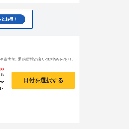
るとお得！
消毒実施, 通信環境の良い無料Wi-Fiあり,
FF
料込
日付を選択する
〜
1
〜