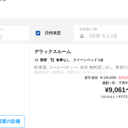
部屋数/人数
ウト
日付未定
1部屋 大人2名
デラックスルーム
禁煙
食事なし
クイーンベッド 1台
駐車場, コーヒー/ティー, 浴衣 無料貸し出し, 客室の
¥
19,036
通常価格
52
%O
合計
税・手数
/
¥
9,061
¥
4,53
1泊1名あたり
部屋の設備