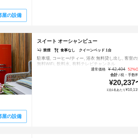
部屋の設備
スイート オーシャンビュー
禁煙
食事なし
クイーンベッド 1台
駐車場, コーヒー/ティー, 浴衣 無料貸し出し, 客室の
¥
42,404
通常価格
52
%O
合計
税・手数
/
¥
20,237
¥
10,11
1泊1名あたり
部屋の設備