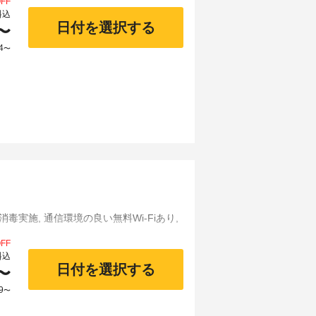
FF
料込
日付を選択する
〜
4
〜
消毒実施, 通信環境の良い無料Wi-Fiあり,
FF
料込
日付を選択する
〜
9
〜