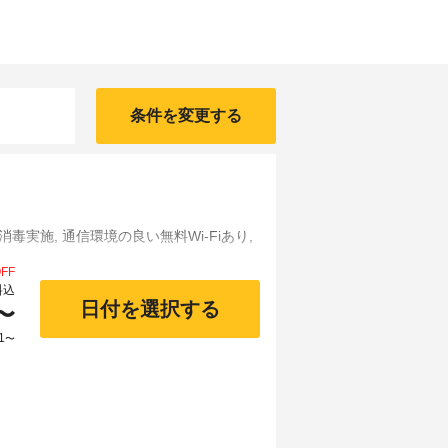
条件を変更する
消毒実施, 通信環境の良い無料Wi-Fiあり,
FF
料込
日付を選択する
〜
1
〜