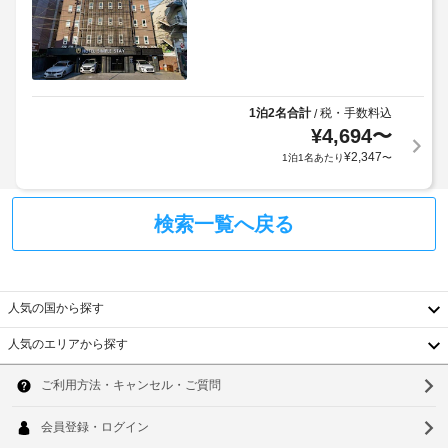
1泊2名合計
税・手数料込
/
¥
4,694
〜
¥
2,347
1泊1名あたり
〜
検索一覧へ戻る
人気の国から探す
人気のエリアから探す
韓
国
ソ
台
ウ