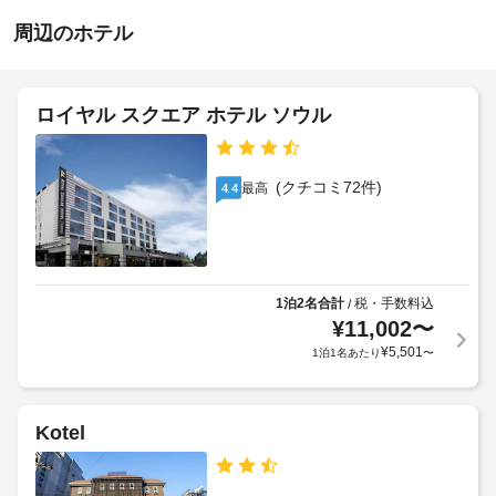
ん
周辺のホテル
ロイヤル スクエア ホテル ソウル
(クチコミ72件)
最高
4.4
1泊2名合計
税・手数料込
/
¥
11,002
〜
¥
5,501
1泊1名あたり
〜
Kotel