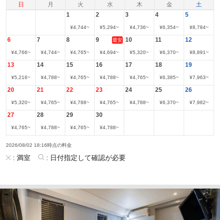
日
月
火
水
木
金
土
1
2
3
4
5
¥
4,744
~
¥
5,294
~
¥
4,736
~
¥
6,354
~
¥
8,784
~
6
7
8
9
10
11
12
最安
¥
4,766
~
¥
4,744
~
¥
4,765
~
¥
4,694
~
¥
5,320
~
¥
6,370
~
¥
8,891
~
13
14
15
16
17
18
19
¥
5,216
~
¥
4,788
~
¥
4,765
~
¥
4,788
~
¥
4,765
~
¥
6,385
~
¥
7,963
~
20
21
22
23
24
25
26
¥
5,320
~
¥
4,765
~
¥
4,788
~
¥
4,765
~
¥
4,788
~
¥
6,370
~
¥
7,982
~
27
28
29
30
¥
4,765
~
¥
4,788
~
¥
4,765
~
¥
4,788
~
2026/08/02 18:16時点の料金
:
満室
:
日付指定して確認が必要