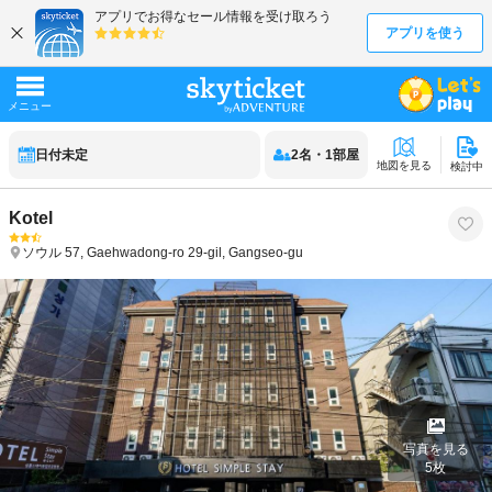
日付未定
2
名
・
1
部屋
地図を見る
検討中
Kotel
ソウル
57, Gaehwadong-ro 29-gil, Gangseo-gu
写真を見る
5
枚