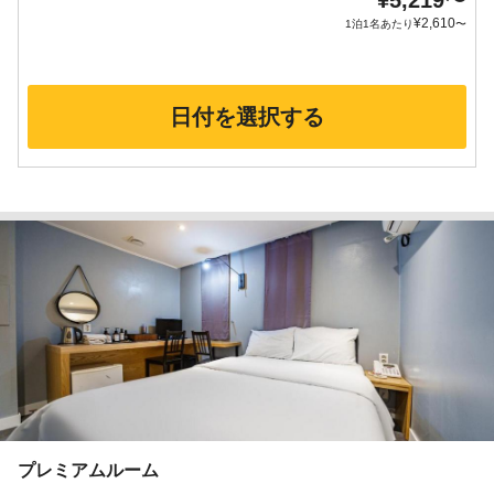
¥
5,219
〜
¥
2,610
1泊1名あたり
〜
日付を選択する
プレミアムルーム