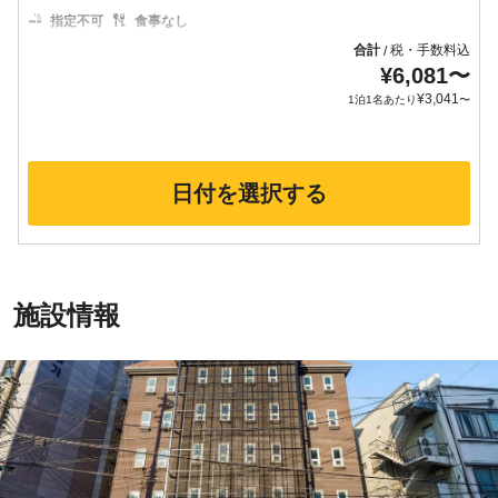
指定不可
食事なし
合計
税・手数料込
/
¥
6,081
〜
¥
3,041
1泊1名あたり
〜
日付を選択する
施設情報