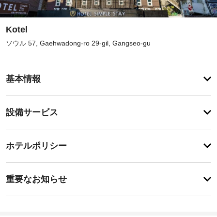
Kotel
ソウル 57, Gaehwadong-ro 29-gil, Gangseo-gu
登
録
基本情報
が
あ
り
登
ま
設備サービス
録
せ
が
ん
あ
登
り
録
ホテルポリシー
ま
が
せ
あ
ん
特
り
に
ま
重要なお知らせ
あ
せ
り
ん
ま
せ