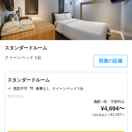
スタンダードルーム
クイーンベッド 1台
部屋の設備
スタンダードルーム
指定不可
食事なし
クイーンベッド 1台
合計
税・手数料込
/
¥
4,694
〜
¥
2,347
1泊1名あたり
〜