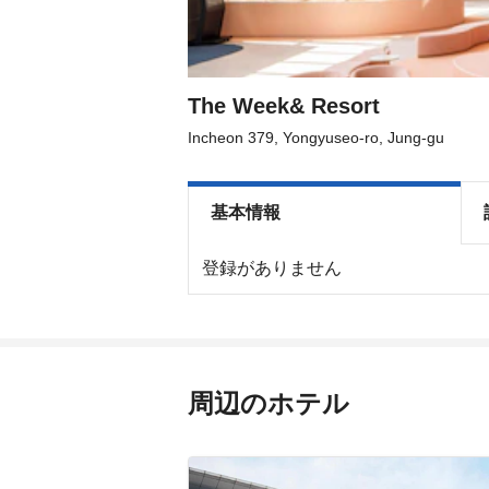
the
the
keyboard
keyboard
shortcuts
shortcuts
for
for
changing
changing
dates.
dates.
The Week& Resort
Incheon 379, Yongyuseo-ro, Jung-gu
基本情報
登録がありません
周辺のホテル