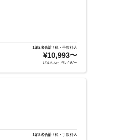
1泊2名合計
税・手数料込
/
¥
10,993
〜
¥
5,497
1泊1名あたり
〜
1泊2名合計
税・手数料込
/