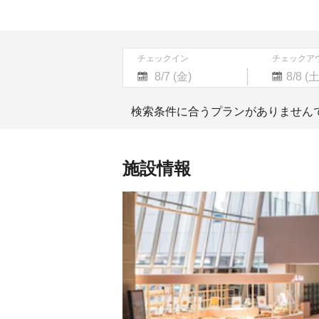
チェックイン
チェックア
Navigate
Navigate
forward
backward
検索条件に合うプランがありません
to
to
interact
interact
with
with
the
the
施設情報
calendar
calendar
and
and
select
select
a
a
date.
date.
Press
Press
the
the
question
question
mark
mark
key
key
to
to
get
get