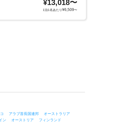
¥
13,018
〜
¥
6,509
1泊1名あたり
〜
コ
アラブ首長国連邦
オーストラリア
イン
オーストリア
フィンランド