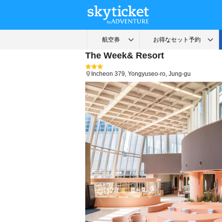
The Week& Resort
Incheon
379, Yongyuseo-ro, Jung-gu