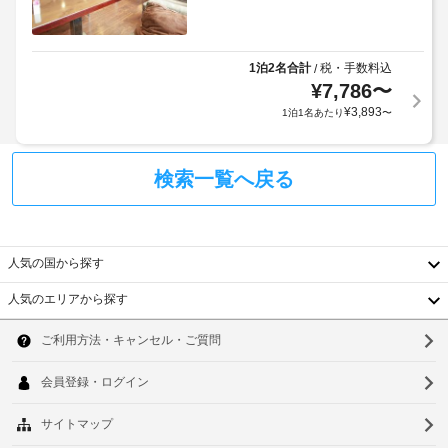
が
ス
掃
取
か
全 
(要
引
か
31 
リ
で
室
る
1泊2名合計
税・手数料込
/
ク
あ
キ
場
¥
7,786
〜
エ
る
ャ
合
ス
¥
3,893
1泊1名あたり
〜
客
ッ
が
ト)
室
シ
あ
に
ュ
り
は、
検索一覧へ戻る
全
レ
床
ま
館
暖
ス
す
禁
房、
決
場
煙
薄
済
合
型
人気の国から探す
が
に
テ
車
利
よ
レ
人気のエリアから探す
椅
用
ビ
り、
韓
子
が
可
チ
国
対
あ
ソ
能
ェ
り、
応
と
ッ
台
ウ
滞
–
い
ク
在
な
湾
ル
う
イ
を
し
対
ご
ン
中
釜