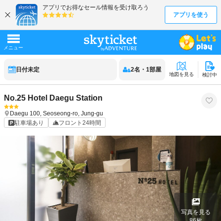
日付未定
2
名
・
1
部屋
地図を見る
検討中
No.25 Hotel Daegu Station
Daegu
100, Seoseong-ro, Jung-gu
駐車場あり
フロント24時間
写真を見る
86
枚