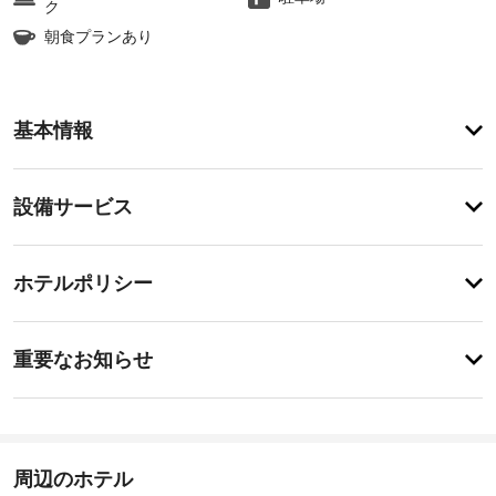
ク
朝食プランあり
お
基本情報
食
事
無
設
料
設備サービス
の
備・
郷
サ
土
チ
ー
ホテルポリシー
料
ェ
理
ビ
ッ
の
ス
朝
事
ク
重要なお知らせ
食
前
イ
を
屋
に
ン
毎
根
日、
知
18:00
付
8:00 
-
る
き
～ 
23:30
べ
周辺のホテル
10:00 
駐