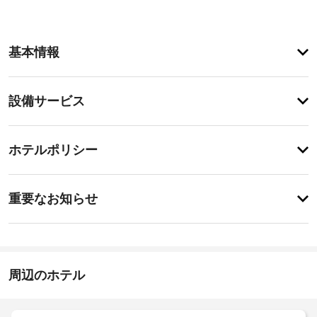
ア
基本情報
メ
ニ
テ
設
設備サービス
ィ
備・
テ
ラ
サ
チ
ス
ー
ホテルポリシー
や
ェ
ビ
庭
ッ
園
ス
特
ク
か
に
重要なお知らせ
ら
イ
あ
の
屋
り
ン
眺
ま
根
15:00
め
せ
な
-
を
ん
し
指
楽
周辺のホテル
駐
定
し
な
車
み、
し
WiFi 
場