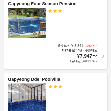
(無
Gapyeong Four Season Pension
施
料)
屋
設
な
外
ど
の
家
を
定
お
具
め
使
る
い
フ
利
い
ェ
用
た
ン
だ
¥
8,841
規
通常価格
10
%OFF
ス
け
1泊2名合計
税・手数料込
/
約
ま
完
¥
7,947
〜
に
す。
全
従
¥
3,974
1泊1名あたり
〜
こ
設
っ
の
置
て、
ア
パ
追
Gapyeong Ddel Poolvilla
ー
ウ
加
ト
ォ
ゲ
ス
ー
ス
タ
タ
ト
イ
ー
料
ル
ス
ホ
金