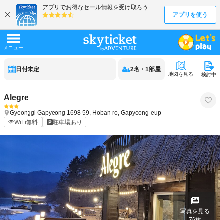
日付未定
2
名
・
1
部屋
地図を見る
検討中
Alegre
Gyeonggi
Gapyeong
1698-59, Hoban-ro, Gapyeong-eup
WiFi無料
駐車場あり
写真を見る
76
枚