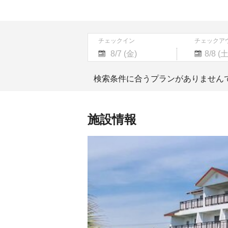
チェックイン
チェックア
Navigate
Navigate
forward
backward
検索条件に合うプランがありません
to
to
interact
interact
with
with
the
the
施設情報
calendar
calendar
and
and
select
select
a
a
date.
date.
Press
Press
the
the
question
question
mark
mark
key
key
to
to
get
get