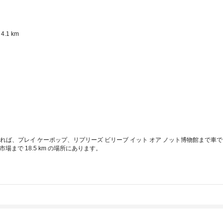
1 km  
 
nに宿泊すれば、プレイ ケーポップ、リプリーズ ビリーブ イット オア ノット博物館まで
場まで 18.5 km の場所にあります。