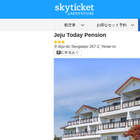
Jeju Today Pension
Jeju-do
Seogwipo
267-2, Yerae-ro
駐車場あり