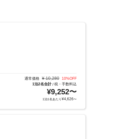
¥
10,280
通常価格
10
%OFF
1泊2名合計
税・手数料込
/
¥
9,252
〜
¥
4,626
1泊1名あたり
〜