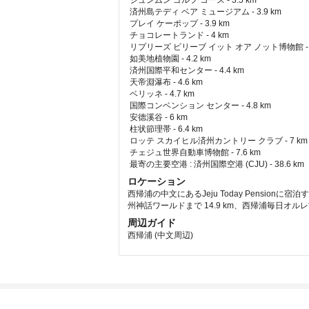
 ジュンムン ゴルフ コース - 3.5 km  
 済州島テディ ベア ミュージアム - 3.9 km  
 プレイ ケーポップ - 3.9 km  
 チョコレートランド - 4 km  
 リプリーズ ビリーブ イット オア ノット博物館 - 4.
 如美地植物園 - 4.2 km  
 済州国際平和センター - 4.4 km  
 天帝淵瀑布 - 4.6 km  
 ベリッネ - 4.7 km  
 国際コンベンション センター - 4.8 km  
 安德溪谷 - 6 km  
 柱状節理帯 - 6.4 km  
 ロッテ スカイヒル済州カントリー クラブ - 7 km 
 チェジュ世界自動車博物館 - 7.6 km  
最寄の主要空港 : 済州国際空港 (CJU) - 38.6 km 
ロケーション
西帰浦の中文にあるJeju Today Pensio
州神話ワールドまで 14.9 km、西帰浦毎日オルレ市
周辺ガイド
西帰浦 (中文周辺)