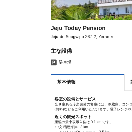
the
the
keyboard
keyboard
shortcuts
shortcuts
for
for
changing
changing
dates.
dates.
Jeju Today Pension
Jeju-do Seogwipo 267-2, Yerae-ro
主な設備
駐車場
基本情報
客室の設備とサービス
全 8 室ある冷房完備の客室には、冷蔵庫、コン
(無料)などもご利用いただけます。電子レンジや
近くの観光スポット
距離の最小表示単位は 0.1 km です。
中文 穡達海岸 - 3 km  