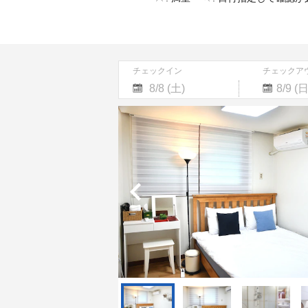
チェックイン
チェックア
Navigate
Navigate
forward
backward
to
to
interact
interact
with
with
the
the
calendar
calendar
and
and
select
select
a
a
date.
date.
Press
Press
the
the
question
question
mark
mark
key
key
to
to