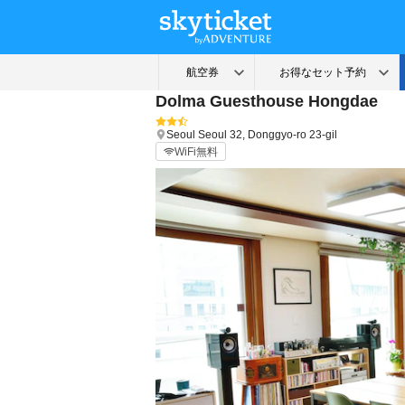
Dolma Guesthouse Hongdae
Seoul
Seoul
32, Donggyo-ro 23-gil
WiFi無料