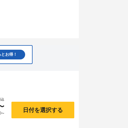
るとお得！
料込
〜
日付を選択する
0
〜