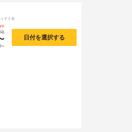
ド 1 台
FF
料込
日付を選択する
〜
6
〜