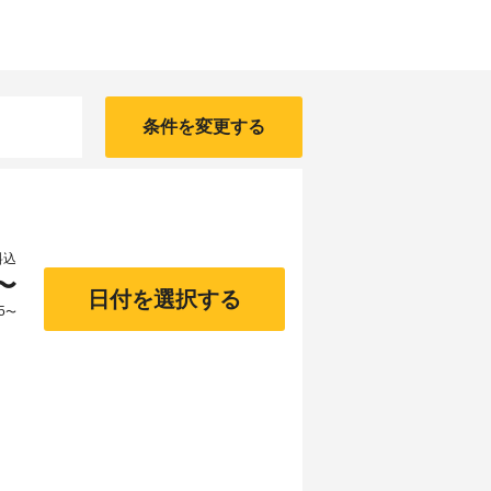
条件を変更する
料込
〜
日付を選択する
5
〜