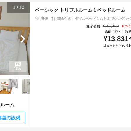
1
/
10
ベーシック トリプルルーム 1 ベッドルーム
禁煙
朝食付き
ダブルベッド 1 台およびシングルベッ
¥
15,403
通常価格
10
%O
合計
税・手数
/
¥
13,831
¥
6,91
1泊1名あたり
10枚
ドルーム
部屋の設備