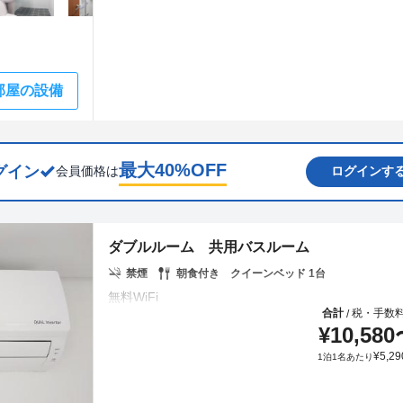
部屋の設備
最大
40
%OFF
グイン
会員価格は
ログインす
ダブルルーム 共用バスルーム
禁煙
朝食付き
クイーンベッド 1台
合計
税・手数
/
¥
10,580
¥
5,29
1泊1名あたり