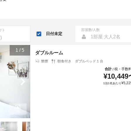
部屋数/人数
ウト
日付未定
1部屋 大人2名
1
/
5
ダブルルーム
禁煙
朝食付き
ダブルベッド 1 台
合計
税・手数
/
¥
10,449
¥
5,22
1泊1名あたり
5枚