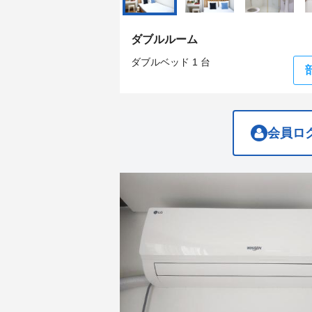
get
get
the
the
keyboard
keyboard
ダブルルーム
shortcuts
shortcuts
for
for
ダブルベッド 1 台
changing
changing
dates.
dates.
会員ロ