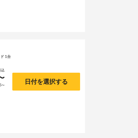
ド 1台
料込
〜
日付を選択する
5
〜