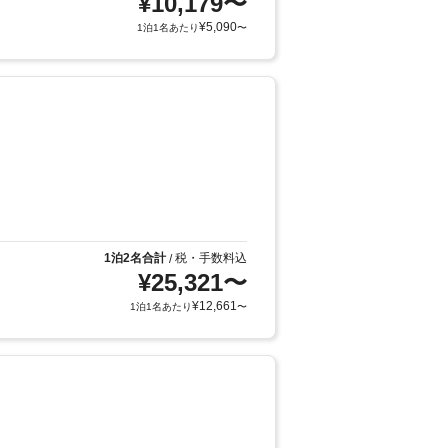
¥
10,179
〜
¥
5,090
1泊1名あたり
〜
1泊2名合計
税・手数料込
/
¥
25,321
〜
¥
12,661
1泊1名あたり
〜