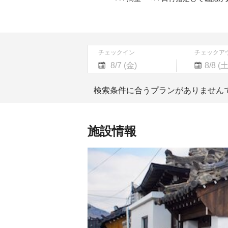
チェックイン
チェックア
Navigate
Navigate
forward
backward
検索条件に合うプランがありません
to
to
interact
interact
with
with
the
the
施設情報
calendar
calendar
and
and
select
select
a
a
date.
date.
Press
Press
the
the
question
question
mark
mark
key
key
to
to