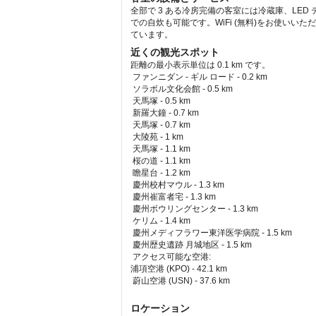
全部で 3 ある冷房完備の客室には冷蔵庫、L
での自炊も可能です。WiFi (無料)をお使い
ています。
近くの観光スポット
距離の最小表示単位は 0.1 km です。
ファンニダン - ギル ロード - 0.2 km  
 ソラボル文化会館 - 0.5 km  
 天馬塚 - 0.5 km  
 新羅大鐘 - 0.7 km  
 天馬塚 - 0.7 km  
 大陵苑 - 1 km  
 天馬塚 - 1.1 km  
 桜の道 - 1.1 km  
 瞻星台 - 1.2 km  
 慶州校村マウル - 1.3 km  
 慶州崔富者宅 - 1.3 km  
 慶州ボウリングセンター - 1.3 km  
 ケリム - 1.4 km  
 慶州メディフラワー東洋医学病院 - 1.5 km  
 慶州歴史遺跡 月城地区 - 1.5 km  
アクセス可能な空港: 
浦項空港 (KPO) - 42.1 km 
 蔚山空港 (USN) - 37.6 km 
ロケーション