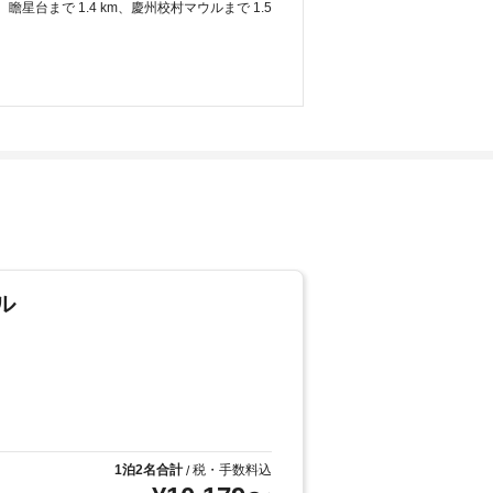
台まで 1.4 km、慶州校村マウルまで 1.5 
ル
1泊2名合計
税・手数料込
/