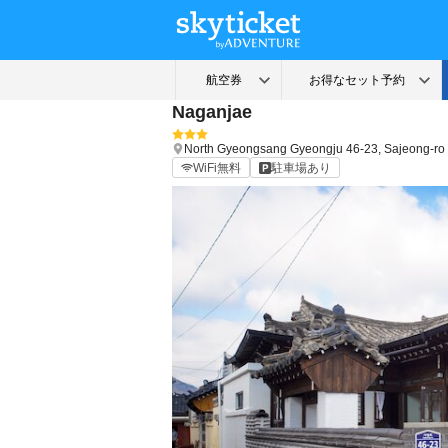
Naganjae
North Gyeongsang
Gyeongju
46-23, Sajeong-ro
WiFi無料
駐車場あり