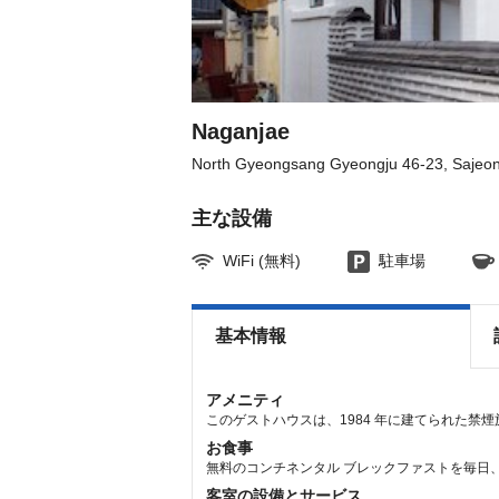
get
get
the
the
keyboard
keyboard
shortcuts
shortcuts
for
for
changing
changing
dates.
dates.
Naganjae
North Gyeongsang Gyeongju 46-23, Sajeon
主な設備
WiFi (無料)
駐車場
基本情報
アメニティ
このゲストハウスは、1984 年に建てられた禁
お食事
無料のコンチネンタル ブレックファストを毎日、8:
客室の設備とサービス