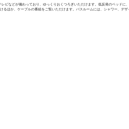
ED テレビなどが備わっており、ゆっくりおくつろぎいただけます。低反発のベッド
いただけるほか、ケーブルの番組をご覧いただけます。バスルームには、シャワー、デ