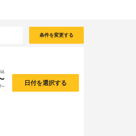
条件を変更する
料込
〜
日付を選択する
7
〜