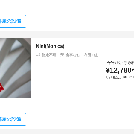
部屋の設備
Nini(Monica)
指定不可
食事なし
布団 1組
合計
税・手数
/
¥
12,780
¥
6,39
1泊1名あたり
部屋の設備