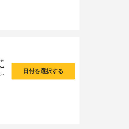
料込
〜
日付を選択する
0
〜