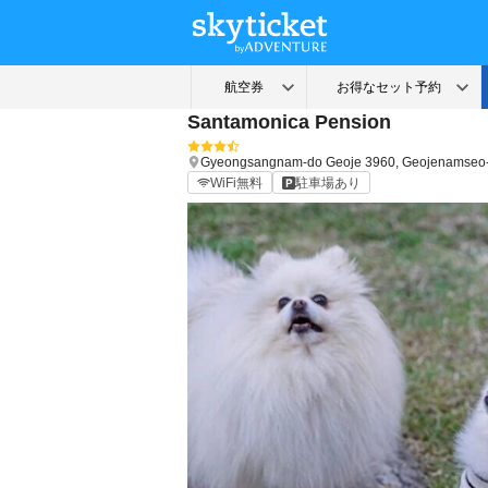
Santamonica Pension
Gyeongsangnam-do
Geoje
3960, Geojenamseo-
WiFi無料
駐車場あり