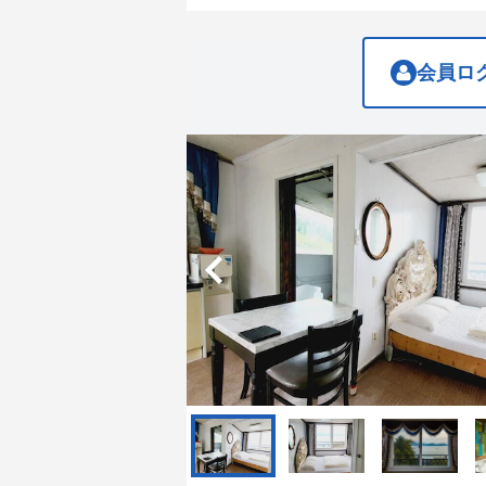
get
get
the
the
keyboard
keyboard
shortcuts
shortcuts
会員ロ
for
for
changing
changing
dates.
dates.