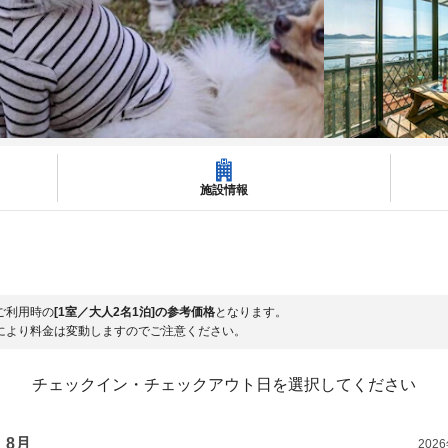
施設情報
ご利用時の
[1室／大人2名1泊]の参考価格
となります。
により料金は変動しますのでご注意ください。
チェックイン・チェックアウト日を選択してください
8月
202