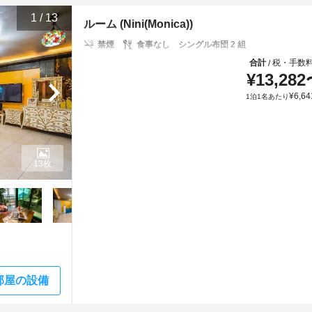
1
/
13
ルーム (Nini(Monica))
禁煙
食事なし
シングル布団 2 組
合計
税・手数
/
¥
13,282
¥
6,64
1泊1名あたり
13枚
部屋の設備