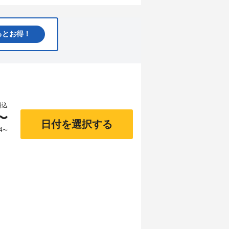
るとお得！
料込
〜
日付を選択する
4
〜