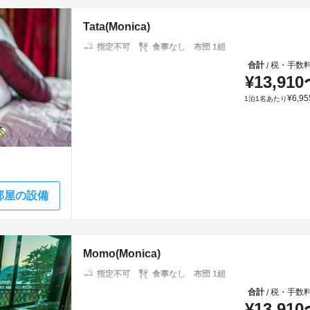
Tata(Monica)
指定不可
食事なし
布団 1組
合計
税・手数
/
¥
13,910
¥
6,95
1泊1名あたり
部屋の設備
Momo(Monica)
指定不可
食事なし
布団 1組
合計
税・手数
/
¥
13,910