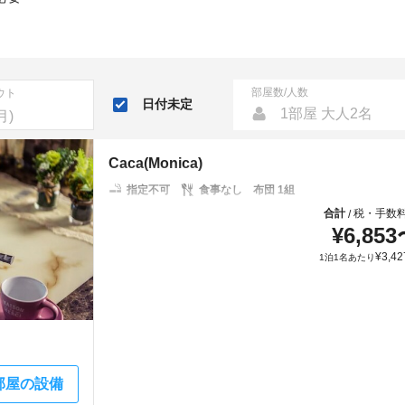
部屋数/人数
ウト
日付未定
1部屋 大人2名
Caca(Monica)
指定不可
食事なし
布団 1組
合計
税・手数
/
¥
6,853
¥
3,42
1泊1名あたり
部屋の設備