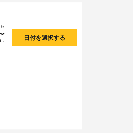
料込
〜
日付を選択する
1
〜