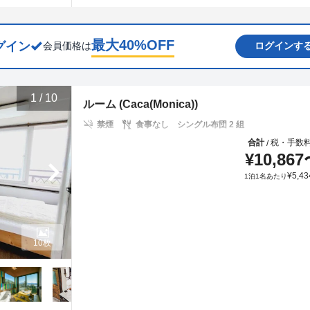
最大
40
%OFF
グイン
会員価格は
ログインす
1
/
10
ルーム (Caca(Monica))
禁煙
食事なし
シングル布団 2 組
合計
税・手数
/
¥
10,867
¥
5,43
1泊1名あたり
10枚