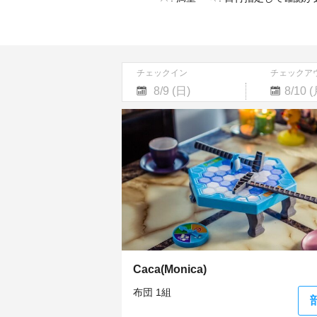
チェックイン
チェックア
Navigate
Navigate
forward
backward
to
to
interact
interact
with
with
the
the
calendar
calendar
and
and
select
select
a
a
date.
date.
Press
Press
the
the
Caca(Monica)
question
question
mark
mark
布団 1組
key
key
to
to