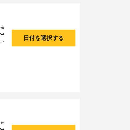
料込
〜
日付を選択する
5
〜
料込
〜