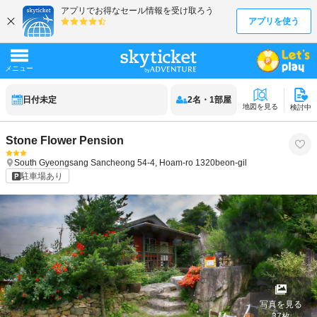
日付未定
2
名
・
1
部屋
地図を見る
検討中
Stone Flower Pension
South Gyeongsang
Sancheong
54-4, Hoam-ro 1320beon-gil
駐車場あり
写真を見る
37
枚