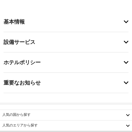
客
基本情報
室
の
設
設
設備サービス
備
備・
と
サ
サ
チ
ー
ー
ホテルポリシー
ェ
ビ
ビ
ッ
ス
ス
特
全 
ク
に
重要なお知らせ
6 
イ
あ
室
バ
り
ン
あ
ま
ー
る
15:00
せ
ベ
冷
ん
キ
施
房
人気の国から探す
ュ
完
設
備
ー
の
人気のエリアから探す
の
グ
定
韓
客