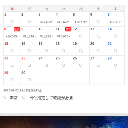
日
月
火
水
木
金
土
1
2
3
4
5
6
7
¥
11,026
~
¥
10,676
~
¥
10,676
~
¥
18,378
~
8
9
10
11
12
13
14
最安
最安
¥
10,605
~
¥
11,026
~
¥
11,026
~
¥
10,605
~
15
16
17
18
19
20
21
22
23
24
25
26
27
28
29
30
2026/08/02 18:13時点の料金
:
満室
:
日付指定して確認が必要