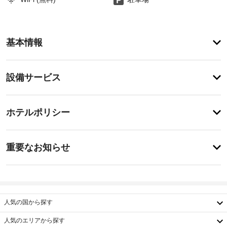
ア
基本情報
メ
ニ
テ
設
設備サービス
ィ
備・
屋
外
サ
チ
プ
ー
ホテルポリシー
ー
ェ
ビ
ル
ッ
な
ス
重
ク
ど
重要なお知らせ
の
要
イ
レ
指
な
ン
ク
定
お
15:00
リ
喫
-
エ
知
煙
22:00
ー
ら
人気の国から探す
ス
シ
せ
施
ペ
ョ
人気のエリアから探す
設
ン
ー