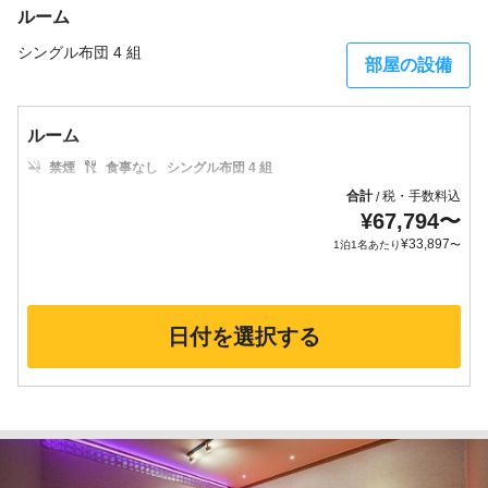
ルーム
シングル布団 4 組
部屋の設備
ルーム
禁煙
食事なし
シングル布団 4 組
合計
税・手数料込
/
¥
67,794
〜
¥
33,897
1泊1名あたり
〜
日付を選択する