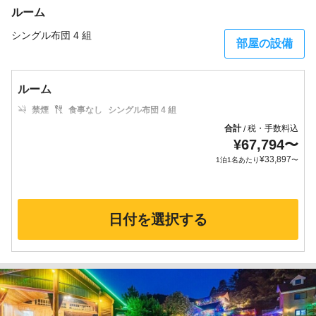
ルーム
シングル布団 4 組
部屋の設備
ルーム
禁煙
食事なし
シングル布団 4 組
合計
税・手数料込
/
¥
67,794
〜
¥
33,897
1泊1名あたり
〜
日付を選択する