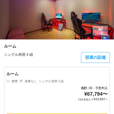
11枚
ルーム
シングル布団 4 組
部屋の設備
ルーム
禁煙
食事なし
シングル布団 4 組
合計
税・手数料込
/
¥
67,794
〜
¥
33,897
1泊1名あたり
〜