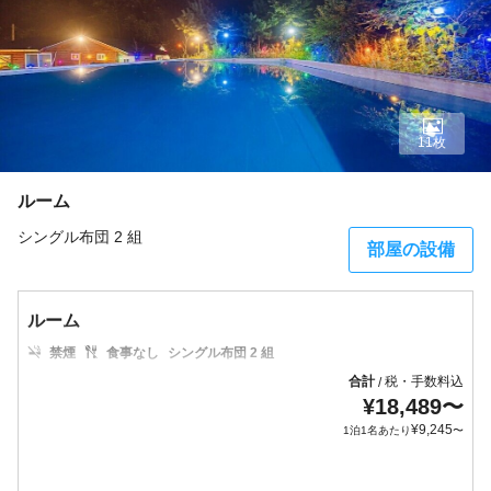
11枚
ルーム
シングル布団 2 組
部屋の設備
ルーム
禁煙
食事なし
シングル布団 2 組
合計
税・手数料込
/
¥
18,489
〜
¥
9,245
1泊1名あたり
〜