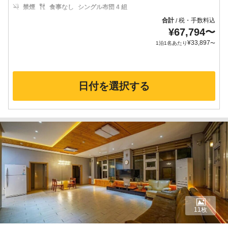
禁煙
食事なし
シングル布団 4 組
合計
税・手数料込
/
¥
67,794
〜
¥
33,897
1泊1名あたり
〜
日付を選択する
11枚