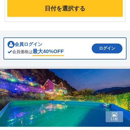
日付を選択する
会員ログイン
ログイン
最大
40
%OFF
会員価格は
11枚