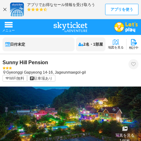
日付未定
2
名
・
1
部屋
地図を見る
検討中
Sunny Hill Pension
Gyeonggi
Gapyeong
14-16, Jageunmaegol-gil
WiFi無料
駐車場あり
写真を見る
146
枚