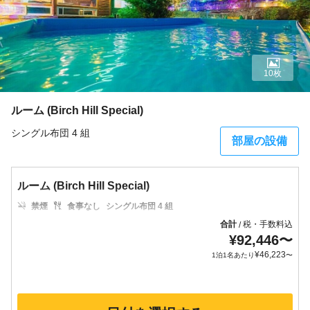
10枚
ルーム (Birch Hill Special)
シングル布団 4 組
部屋の設備
ルーム (Birch Hill Special)
禁煙
食事なし
シングル布団 4 組
合計
税・手数料込
/
¥
92,446
〜
¥
46,223
1泊1名あたり
〜