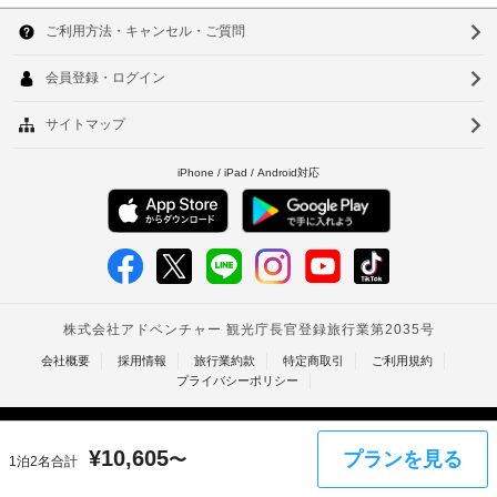
韓
設
設
の
ス
備
備・
国
定
ソ
の
備
め
屋
ほ
台
ウ
品
る
外
か、
代
利
湾
WiFi 
プ
ル
:
用
(無
ー
中
釜
1
料)、
規
ル
バ
日
約
国
の
山
ー
に
に
数
ベ
香
仁
つ
従
:
キ
き
っ
港
ュ
1
川
15000
て、
ー
ベ
台
KRW
グ
追
バ
リ
加
ト
ー
北
ル
上
ゲ
ベ
な
記
ナ
台
ス
キ
ど
項
ト
の
ム
ュ
南
目
料
設
ー
以
タ
備
高
金
グ
外
を
¥
10,605
プランを見る
が
〜
1泊2名合計
イ
リ
雄
ご
に
か
ル
利