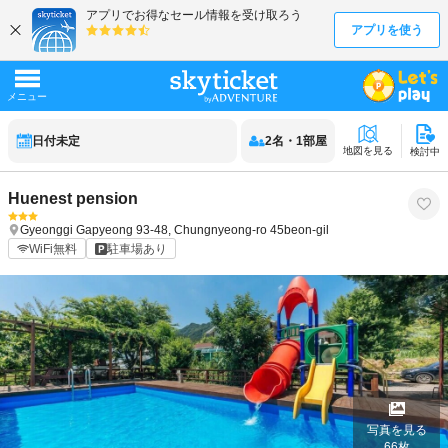
日付未定
2
名
・
1
部屋
地図を見る
検討中
Huenest pension
Gyeonggi
Gapyeong
93-48, Chungnyeong-ro 45beon-gil
WiFi無料
駐車場あり
写真を見る
66
枚