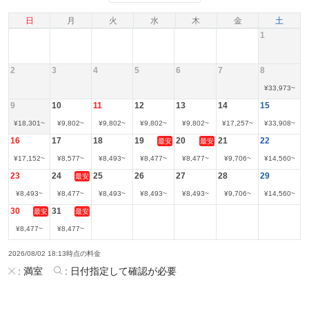
日
月
火
水
木
金
土
1
2
3
4
5
6
7
8
¥
33,973
~
9
10
11
12
13
14
15
¥
18,301
~
¥
9,802
~
¥
9,802
~
¥
9,802
~
¥
9,802
~
¥
17,257
~
¥
33,908
~
16
17
18
19
20
21
22
最安
最安
¥
17,152
~
¥
8,577
~
¥
8,493
~
¥
8,477
~
¥
8,477
~
¥
9,706
~
¥
14,560
~
23
24
25
26
27
28
29
最安
¥
8,493
~
¥
8,477
~
¥
8,493
~
¥
8,493
~
¥
8,493
~
¥
9,706
~
¥
14,560
~
30
31
最安
最安
¥
8,477
~
¥
8,477
~
2026/08/02 18:13時点の料金
:
満室
:
日付指定して確認が必要