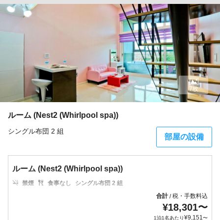
7枚
ルーム (Nest2 (Whirlpool spa))
シングル布団 2 組
部屋の設備
ルーム (Nest2 (Whirlpool spa))
禁煙
食事なし
シングル布団 2 組
合計
税・手数料込
/
¥
18,301
〜
¥
9,151
1泊1名あたり
〜