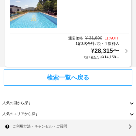
品
外
か、
代
WiFi 
プ
:
(無
ー
1
料)、
ル
バ
日
の
ー
に
数
ベ
¥
31,896
通常価格
11
%OFF
つ
:
キ
1泊2名合計
税・手数料込
/
き
ュ
1
¥
28,315
〜
15000
ー
¥
14,158
1泊1名あたり
〜
KRW
グ
バ
リ
ー
ル
上
ベ
な
検索一覧へ戻る
記
キ
ど
項
の
ュ
目
設
ー
以
備
グ
外
人気の国から探す
を
リ
ご
に
ル
人気のエリアから探す
利
も、
韓
用
現
い
客
地
国
ソ
た
室
に
だ