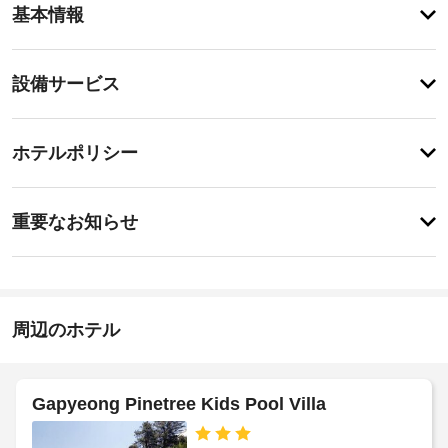
基本情報
メ
ニ
テ
設
設備サービス
ィ
備・
屋
外
サ
登
プ
録
ー
ホテルポリシー
ー
が
ビ
ル
あ
な
ス
り
重
ど
ま
重要なお知らせ
の
要
せ
レ
指
ん
な
ク
定
お
リ
喫
エ
知
煙
ー
ら
周辺のホテル
ス
シ
せ
ペ
ョ
ン
ー
設
設
ス
Gapyeong Pinetree Kids Pool Villa
備
備・
の
備
屋
ほ