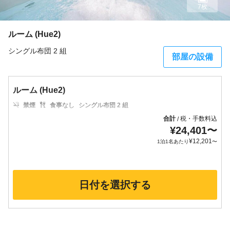
7枚
ルーム (Hue2)
シングル布団 2 組
部屋の設備
ルーム (Hue2)
禁煙
食事なし
シングル布団 2 組
合計
税・手数料込
/
¥
24,401
〜
¥
12,201
1泊1名あたり
〜
日付を選択する