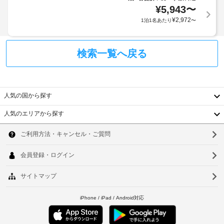
地
場
る
¥
5,943
〜
車
に
そ
合
椅
¥
2,972
1泊1名あたり
〜
て
れ
が
子
お
ぞ
あ
対
れ
支
り
応
検索一覧へ戻る
異
払
ま
な
–
い
す
る
な
が
装
場
し
必
飾
合
人気の国から探す
要
の
に
駐
が
な
よ
人気のエリアから探す
施
車
場
り、
韓
さ
場
合
チ
れ
(無
国
が
ソ
た
ェ
料)
あ
客
ッ
台
ウ
り
室
ク
に
フ
湾
ま
ル
イ
は、
ロ
す。
ン
中
大
釜
ン
ま
時
型
ト
国
た
山
冷
に
デ
料
蔵
政
香
仁
ス
金
庫 