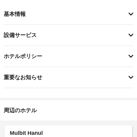
ア
基本情報
メ
ニ
テ
設
設備サービス
ィ
備・
便
利
サ
チ
な
ー
ホテルポリシー
WiFi 
ェ
ビ
(無
ッ
料)、
ス
重
ク
バ
重要なお知らせ
ー
要
イ
ベ
指
な
ン
キ
定
お
15:00
ュ
喫
-
ー
知
煙
22:00
グ
ら
周辺のホテル
ス
リ
せ
施
ペ
ル
設
な
ー
設
ど
の
ス
Mulbit Hanul
を
備・
定