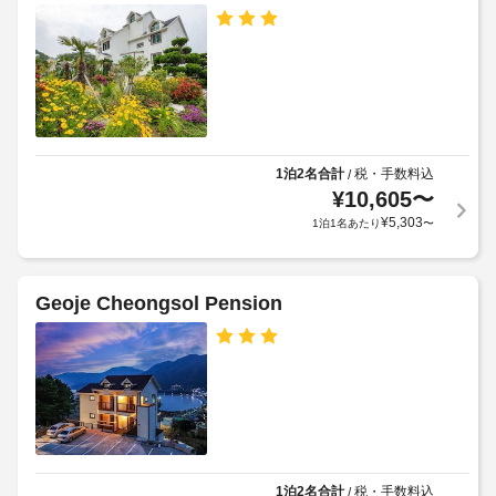
ご
備
め
バ
利
品
る
ー
用
代
利
い
ベ
:
用
た
キ
1
だ
規
ュ
け
日
約
ー
ま
に
に
グ
す。
1泊2名合計
税・手数料込
/
つ
従
リ
¥
10,605
〜
客
き
っ
ル
室
¥
5,303
1泊1名あたり
〜
15000
て、
の
KRW
追
客
設
加
室
上
備
ゲ
Geoje Cheongsol Pension
清
記
と
ス
掃
項
サ
ト
(要
目
ー
料
リ
以
ビ
金
ク
外
ス
が
エ
に
全 
か
ス
4 
も、
か
ト)
室
現
る
あ
1泊2名合計
税・手数料込
/