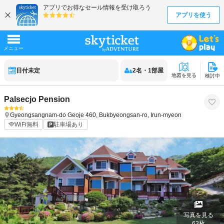
日付未定
2
名
・
1
部屋
地図を見る
検討中
Palsecjo Pension
Gyeongsangnam-do
Geoje
460, Bukbyeongsan-ro, Irun-myeon
WiFi無料
駐車場あり
写真を見る
63
枚