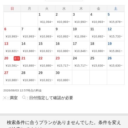
日
月
火
水
木
金
土
1
2
3
4
5
¥
11,094
~
¥
10,993
~
¥
10,993
~
¥
10,993
~
¥
15,878
~
6
7
8
9
10
11
12
¥
10,993
~
¥
10,993
~
¥
10,993
~
¥
10,892
~
¥
11,094
~
¥
10,892
~
¥
15,733
~
13
14
15
16
17
18
19
¥
10,821
~
¥
10,880
~
¥
10,821
~
¥
10,880
~
¥
10,846
~
¥
10,880
~
¥
15,861
~
20
21
22
23
24
25
26
最安
¥
10,581
~
¥
10,880
~
¥
10,880
~
¥
15,717
~
¥
15,717
~
¥
15,630
~
¥
15,630
~
27
28
29
30
¥
10,880
~
¥
10,980
~
¥
10,821
~
¥
10,880
~
2026/08/03 12:57時点の料金
:
満室
:
日付指定して確認が必要
検索条件に合うプランがありませんでした。条件を変え