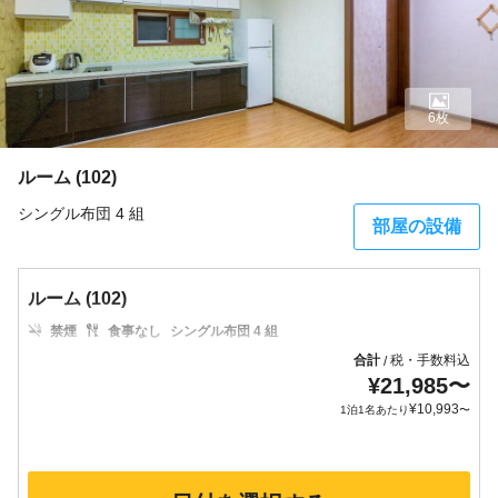
6枚
ルーム (102)
シングル布団 4 組
部屋の設備
ルーム (102)
禁煙
食事なし
シングル布団 4 組
合計
税・手数料込
/
¥
21,985
〜
¥
10,993
1泊1名あたり
〜