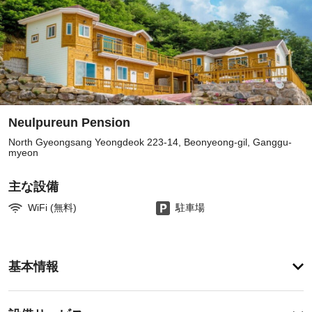
Neulpureun Pension
North Gyeongsang Yeongdeok 223-14, Beonyeong-gil, Ganggu-
myeon
主な設備
WiFi (無料)
駐車場
ア
基本情報
メ
ニ
テ
設