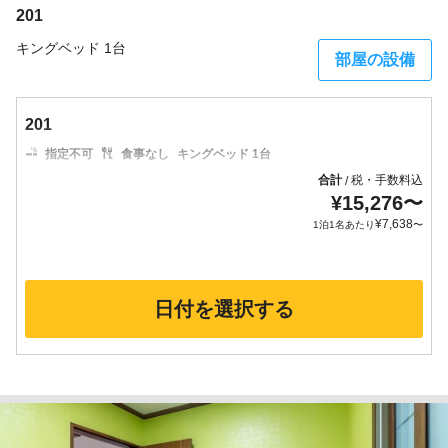
201
キングベッド 1台
部屋の設備
201
指定不可
食事なし
キングベッド 1台
合計
税・手数料込
/
¥
15,276
〜
¥
7,638
1泊1名あたり
〜
日付を選択する