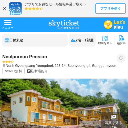
日付未定
2
名
・
1
部屋
地図を見る
検討中
Neulpureun Pension
North Gyeongsang
Yeongdeok
223-14, Beonyeong-gil, Ganggu-myeon
WiFi無料
駐車場あり
写真を見る
47
枚