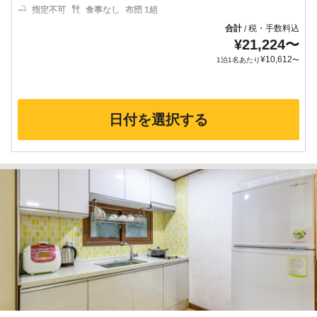
指定不可
食事なし
布団 1組
合計
税・手数料込
/
¥
21,224
〜
¥
10,612
1泊1名あたり
〜
日付を選択する