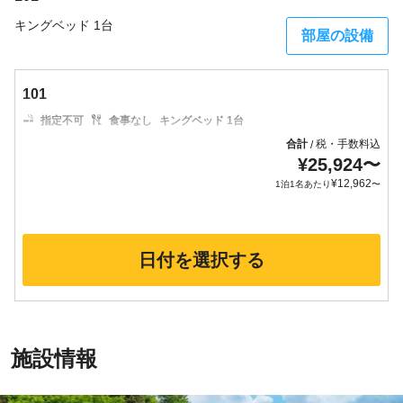
キングベッド 1台
部屋の設備
101
指定不可
食事なし
キングベッド 1台
合計
税・手数料込
/
¥
25,924
〜
¥
12,962
1泊1名あたり
〜
日付を選択する
施設情報