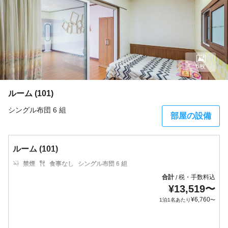
6枚
ルーム (101)
シングル布団 6 組
部屋の設備
ルーム (101)
禁煙
食事なし
シングル布団 6 組
合計
税・手数料込
/
¥
13,519
〜
¥
6,760
1泊1名あたり
〜