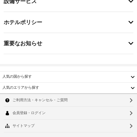
設備サービス
ィ
備・
便
利
サ
チ
な
ー
ホテルポリシー
WiFi 
ェ
ビ
(無
ッ
料)、
ス
重
ク
バ
重要なお知らせ
ー
要
イ
ベ
指
な
ン
キ
定
お
15:00
ュ
喫
-
ー
知
煙
22:00
グ
ら
人気の国から探す
ス
リ
せ
施
ペ
ル
人気のエリアから探す
設
な
ー
韓
設
ど
の
ス
を
備・
国
定
ソ
ご
備
め
バ
利
台
ウ
品
る
ー
用
代
利
湾
い
ベ
ル
:
用
た
キ
中
釜
1
だ
規
ュ