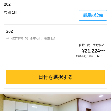
202
布団 1組
部屋の設備
202
指定不可
食事なし
布団 1組
合計
税・手数料込
/
¥
21,224
〜
¥
10,612
1泊1名あたり
〜
日付を選択する