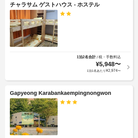
ー
の
リ
チャラサム ゲストハウス - ホステル
シ
定
ル
ョ
め
ン
る
季
設
利
備
節
用
や、
限
バ
規
定
ー
約
の
ベ
に
屋
キ
1泊2名合計
税・手数料込
/
従
外
ュ
¥
5,948
〜
っ
ー
プ
¥
2,974
1泊1名あたり
〜
て、
グ
ー
リ
追
ル
ル
加
な
ゲ
Gapyeong Karabankaempingnongwon
全
ど
ス
館
を
ト
お
禁
料
使
煙
い
金
い
が
車
た
か
椅
だ
か