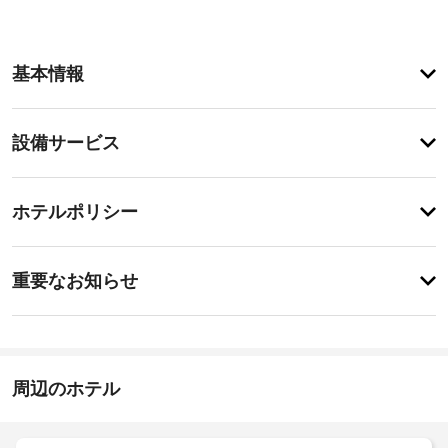
ア
基本情報
メ
ニ
テ
設
設備サービス
ィ
備・
季
節
サ
チ
限
ー
ホテルポリシー
定
ェ
ビ
屋
ッ
外
ス
特
ク
プ
に
重要なお知らせ
ー
イ
あ
ル
バ
り
ン
な
ま
ー
15:00
ど
せ
ベ
-
の
ん
キ
22:00
レ
周辺のホテル
ュ
ク
施
ー
リ
設
エ
グ