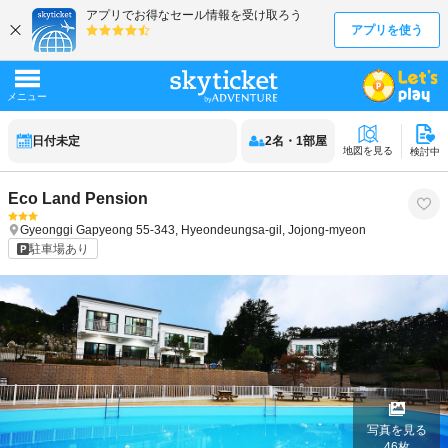
日付未定
2
名
・
1
部屋
地図を見る
検討中
Eco Land Pension
Gyeonggi
Gapyeong
55-343, Hyeondeungsa-gil, Jojong-myeon
駐車場あり
写真を見る
46
枚