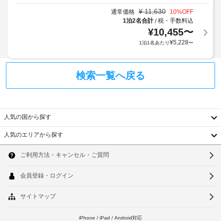
け
子
る
ま
¥
11,630
通常価格
10
%OFF
対
場
す。
1泊2名合計
税・手数料込
/
応
合
¥
10,455
〜
客
–
が
¥
5,228
室
1泊1名あたり
〜
な
あ
の
し
り
設
ま
検索一覧へ戻る
備
駐
す
と
車
場
サ
場
合
ー
(無
に
ビ
人気の国から探す
料)
よ
ス
り、
人気のエリアから探す
全 
共
韓
チ
17 
用
室
ェ
国
電
ソ
あ
ッ
子
る
台
ク
ウ
冷
レ
イ
房
湾
ン
ル
ン
完
ジ
中
時
備
釜
の
に